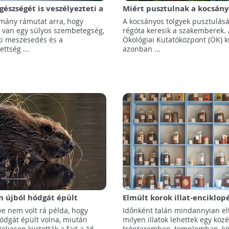
észségét is veszélyezteti a
Miért pusztulnak a kocsány
zés?
tölgyek? - Magyar kutatók 
lmány rámutat arra, hogy
A kocsányos tölgyek pusztulásá
 van egy súlyos szembetegség,
régóta keresik a szakemberek.
i meszesedés és a
Ökológiai Kutatóközpont (ÖK) k
ttség ...
azonban ...
n újból hódgát épült
Elmúlt korok illat-enciklop
dolgoznak kutatók
ve nem volt rá példa, hogy
Időnként talán mindannyian el
ódgát épült volna, miután
milyen illatok lehettek egy köz
eljesen kiirtották a fajt a 16. ...
trónteremben, templomban, k