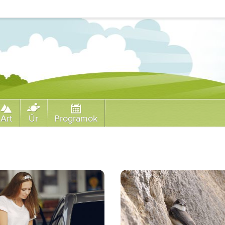
Art
Űr
Programok