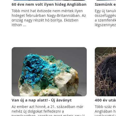
60 éve nem volt ilyen hideg Angliában
Szemünk eg
légszennye
Több mint hat évtizede nem mértek ilyen
Egy új tanu
hideget februárban Nagy-Britanniában. Az
összefüggés
ország nagy részét hó borítja. Eközben
a szemfenék
itthon ...
légszennyeze
Van új a nap alatt! - Új ásványt
400 év utá
fedeztek fel egy 220 éves cornwall-i
Angliában!
Az ember azt hinné, a 21. században már
Több száz é
kőzetmintában
nehéz új dolgokat felfedezni a
Angliában h
természetben, azonban most mégis egy új
vadászattal t