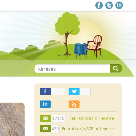
17120
Feliratkozás hírlevélre
435
Feliratkozás VIP hírlevélre