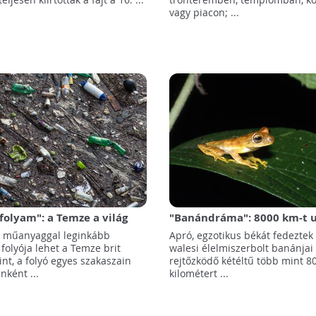
vagy piacon; ...
olyam": a Temze a világ
"Banándráma": 8000 km-t u
zettebb folyói között
béka a gyümölcsök között
ik műanyaggal leginkább
Apró, egzotikus békát fedeztek 
folyója lehet a Temze brit
walesi élelmiszerbolt banánjai 
int, a folyó egyes szakaszain
rejtőzködő kétéltű több mint 8
ként ...
kilométert ...