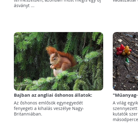
ásványt ...
Bajban az angliai őshonos állatok:
"Műanyag-f
negyedüket fenyegeti kihalás
legszennye
Az őshonos emlősök egynegyedét
A világ egy
fenyegeti a kihalás veszélye Nagy-
szennyezett 
Britanniában.
kutatók szer
másodpercen