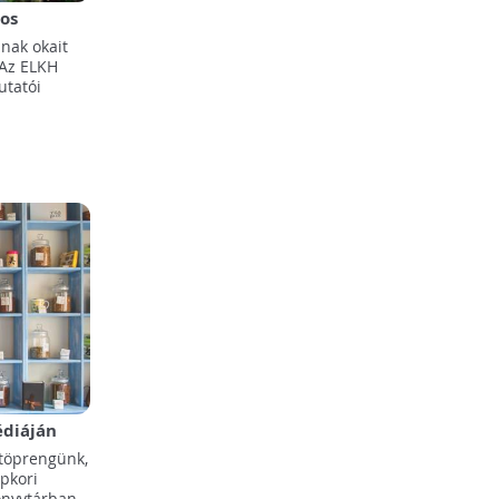
os
új elmélete
nak okait
 Az ELKH
utatói
édiáján
töprengünk,
épkori
önyvtárban