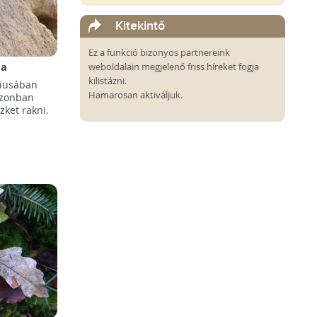
Kitekintő
Ez a funkció bizonyos partnereink
 a
weboldalain megjelenő friss híreket fogja
kilistázni.
ciusában
Hamarosan aktiváljuk.
azonban
zket rakni.