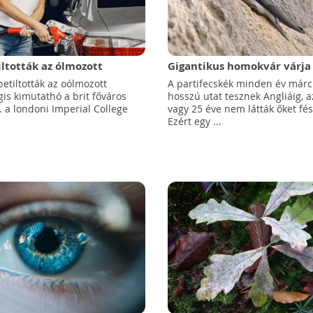
iltották az ólmozott
Gigantikus homokvár várja
mégis kimutatható a nyoma
partifecskéket Angliában
etiltották az oólmozott
A partifecskék minden év már
vegőjében
is kimutathó a brit főváros
hosszú utat tesznek Angliáig, 
. a londoni Imperial College
vagy 25 éve nem látták őket fés
Ezért egy ...