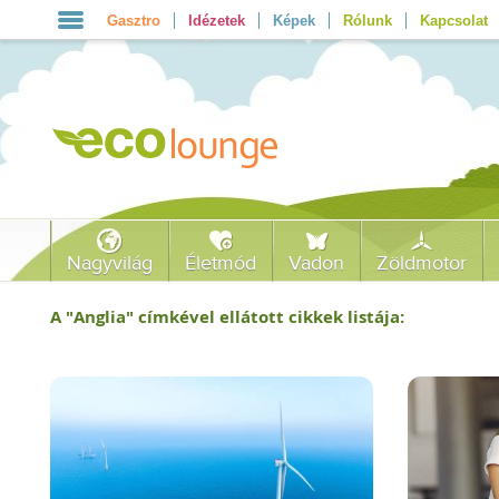
Gasztro
Idézetek
Képek
Rólunk
Kapcsolat
Nagyvilág
Életmód
Vadon
Zöldmotor
A "
Anglia
" címkével ellátott cikkek listája: