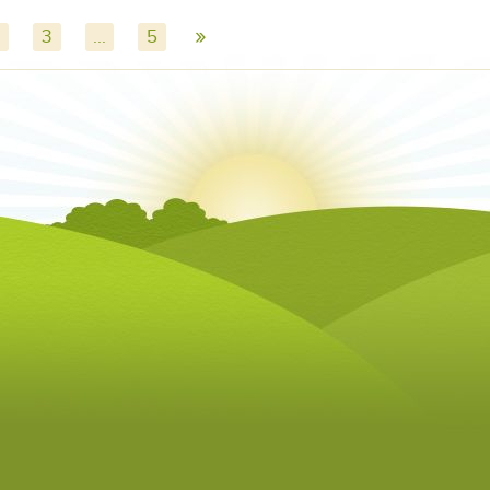
»
3
...
5