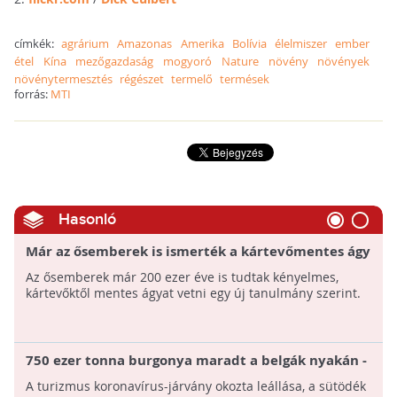
címkék:
agrárium
Amazonas
Amerika
Bolívia
élelmiszer
ember
étel
Kína
mezőgazdaság
mogyoró
Nature
növény
növények
növénytermesztés
régészet
termelő
termések
forrás:
MTI
Hasonló
Már az ősemberek is ismerték a kártevőmentes ágy
titkát
Az ősemberek már 200 ezer éve is tudtak kényelmes,
kártevőktől mentes ágyat vetni egy új tanulmány szerint.
750 ezer tonna burgonya maradt a belgák nyakán -
Kampányt indítottak az élelmiszerpazarlás ellen
A turizmus koronavírus-járvány okozta leállása, a sütödék