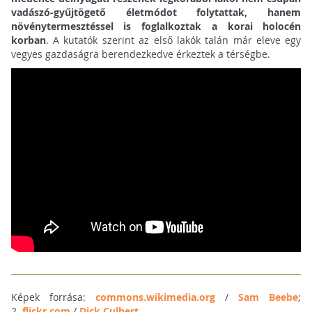
vadászó-gyűjtögető életmódot folytattak, hanem
növénytermesztéssel is foglalkoztak a korai holocén
korban
. A kutatók szerint az első lakók talán már eleve egy
vegyes gazdaságra berendezkedve érkeztek a térségbe.
Képek forrása:
commons.wikimedia.org
/
Sam Beebe
;
2.
flickr.com
/
Dick Culbert