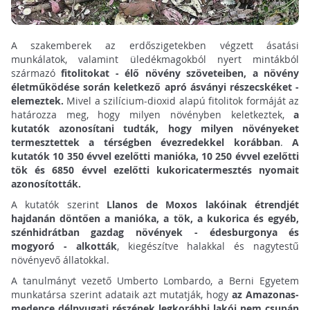
A szakemberek az erdőszigetekben végzett ásatási
munkálatok, valamint üledékmagokból nyert mintákból
származó
fitolitokat - élő növény szöveteiben, a növény
életműködése során keletkező apró ásványi részecskéket -
elemeztek.
Mivel a szilícium-dioxid alapú fitolitok formáját az
határozza meg, hogy milyen növényben keletkeztek,
a
kutatók azonosítani tudták, hogy milyen növényeket
termesztettek a térségben évezredekkel korábban
.
A
kutatók 10 350 évvel ezelőtti manióka, 10 250 évvel ezelőtti
tök és 6850 évvel ezelőtti kukoricatermesztés nyomait
azonosították.
A kutatók szerint
Llanos de Moxos lakóinak étrendjét
hajdanán döntően a manióka, a tök, a kukorica és egyéb,
szénhidrátban gazdag növények - édesburgonya és
mogyoró - alkották
, kiegészítve halakkal és nagytestű
növényevő állatokkal.
A tanulmányt vezető Umberto Lombardo, a Berni Egyetem
munkatársa szerint adataik azt mutatják, hogy
az Amazonas-
medence délnyugati részének legkorábbi lakói nem csupán