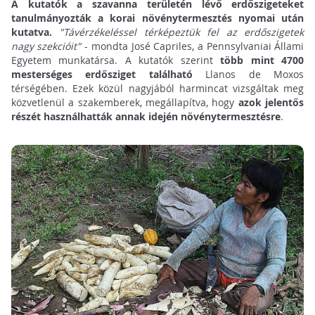
A kutatók a szavanna területén lévő erdőszigeteket
tanulmányozták a korai növénytermesztés nyomai után
kutatva.
"Távérzékeléssel térképeztük fel az erdőszigetek
nagy szekcióit"
- mondta José Capriles, a Pennsylvaniai Állami
Egyetem munkatársa. A kutatók szerint
több mint 4700
mesterséges erdősziget található
Llanos de Moxos
térségében. Ezek közül nagyjából harmincat vizsgáltak meg
közvetlenül a szakemberek, megállapítva, hogy
azok jelentős
részét használhatták annak idején növénytermesztésre
.