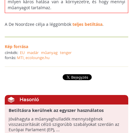
milyen káros hatása van a környezetre, és hogy mennyi
műanyagot tartalmaz.
A De Noordzee célja a léggömbök
teljes betiltása
.
Kép forrása
címkék:
EU
madár
műanyag
tenger
forrás:
MTI, ecolounge.hu
Hasonló
Betiltásra kerülnek az egyszer használatos
műanyag termékek 2021-től!
Jóváhagyta a műanyaghulladék mennyiségének
visszaszorítását célzó szigorúbb szabályokat szerdán az
Európai Parlament (EP), ...