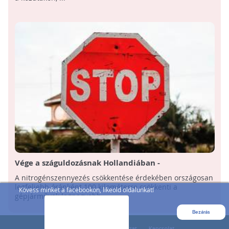
Vége a száguldozásnak Hollandiában -
környezetvédelmi okokból csökkentik a
A nitrogénszennyezés csökkentése érdekében országosan
megengedett legnagyobb sebességet
legfeljebb óránként 100 kilométerre csökkenti a
Kövess minket a facebookon, likeold oldalunkat!
gépjárművek legnagyobb ...
Bezárás