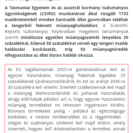
A Tasmaniai Egyetem és az ausztrál kormány tudományos
ügynökségének (CSIRO) munkatársai által vizsgált 1733
madártetemből minden harmadik állat gyomrában találtak
a tengerből felevett műanyaghulladékot.
A Scientific
Reports tudományos folyóiratban megjelent tanulmányuk
szerint
mindössze egyetlen műanyagszemét lenyelése 20
százalékkal, kilencé 50 százalékkal növeli egy tengeri madár
halálozási kockázatát, míg 93 műanyagtöredék
elfogyasztása az állat biztos halálát okozza.
Az EU tagállamainak 2025-re gondoskodniuk kell az
egyszer használatos műanyag flakonok legalább 25
százalékának újrahasznosításáról, és ezt az arányt 2030-ra
30 százalékra kell emelni. Emellett csökkenteniük kell majd
a műanyag élelmiszertárolók és poharak használatát,
ahogy előírhatják például azt is, hogy egyszer használatos
műanyag termékeket ne lehessen ingyenesen kínálni.
Bizonyos termékeket pedig - például az egészségügyi
betéteket, a nedves törlőkendőket és a léggömböket -
világos és szabványos címkével kell majd ellátni, amely
ismerteti, hogyan kell ártalmatlanítani a terméket, annak