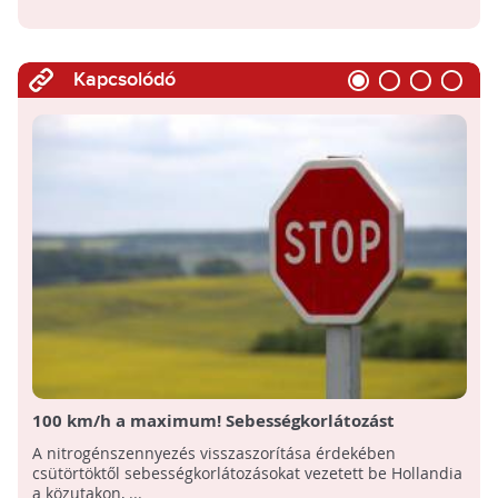
Kapcsolódó
100 km/h a maximum! Sebességkorlátozást
vezettek be Hollandiában környezetvédelmi
A nitrogénszennyezés visszaszorítása érdekében
okokból
csütörtöktől sebességkorlátozásokat vezetett be Hollandia
a közutakon, ...