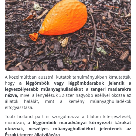
A közelmúltban ausztrál kutatók tanulmányukban kimutatták,
hogy
a léggömbök vagy léggömbdarabok jelentik a
legveszélyesebb műanyaghulladékot a tengeri madarakra
nézve,
mivel a lenyelésük 32-szer nagyobb eséllyel okozza az
állatok halálát, mint a kemény műanyaghulladékok
elfogyasztása.
Több holland párt is szorgalmazza a tilalom kiterjesztését,
mondván,
a léggömbök maradványai környezeti károkat
okoznak, veszélyes műanyaghulladékot jelentenek az
Északi-tenger állatvilágára
.