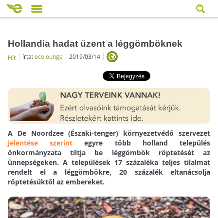
Hollandia hadat üzent a léggömböknek
írta:
ecolounge
2019/03/14
Hír
A De Noordzee (Északi-tenger) környezetvédő szervezet
jelentése szerint
egyre több holland település
önkormányzata tiltja be léggömbök röptetését az
ünnepségeken. A települések 17 százaléka teljes tilalmat
rendelt el a léggömbökre, 20 százalék eltanácsolja
röptetésüktől az embereket.