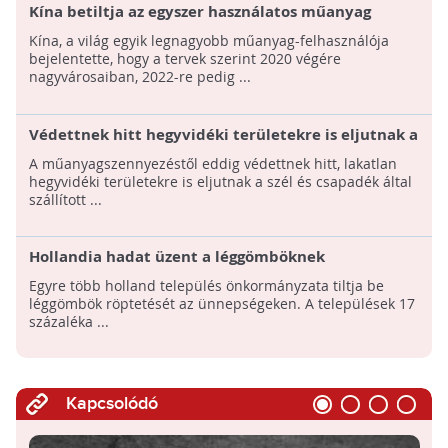
Kína betiltja az egyszer használatos műanyag
zacskókat!
Kína, a világ egyik legnagyobb műanyag-felhasználója
bejelentette, hogy a tervek szerint 2020 végére
nagyvárosaiban, 2022-re pedig ...
Védettnek hitt hegyvidéki területekre is eljutnak a
szálló műanyagrészecskék
A műanyagszennyezéstől eddig védettnek hitt, lakatlan
hegyvidéki területekre is eljutnak a szél és csapadék által
szállított ...
Hollandia hadat üzent a léggömböknek
Egyre több holland település önkormányzata tiltja be
léggömbök röptetését az ünnepségeken. A települések 17
százaléka ...
Kapcsolódó