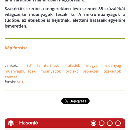
Szakértők szerint a tengerekben lévő szemét 85 százalékát
világszerte műanyagok teszik ki. A mikroműanyagok a
tüdőbe, az ételekbe is bejutnak, élettani hatásaik egyelőre
ismeretlen.
Kép forrása
címkék:
EU
fenntartható
hulladék
magyar
műanyag
műanyaghulladék
műanyagok
projekt
projektek
Szakértők
szemét
forrás:
MTI
Hasonló