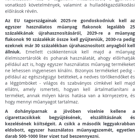
vonatkozó követelmények, valamint a hulladékgazdálkodási
előírások révén.
Az EU tagországainak 2025-re gondoskodniuk kell az
egyszer használatos műanyag flakonok legalább 25
százalékának újrahasznosításáról, 2029-re a műanyag
flakonok 90 százalékát össze kell gyűjteniük, 2030-ra pedig
ezeknek már 30 százalékban újrahasznosított anyagból kell
állniuk.
Emellett csökkenteniük kell majd a műanyag
élelmiszertárolók és poharak használatát, ahogy előírhatják
például azt is, hogy egyszer használatos műanyag termékeket
ne lehessen ingyenesen kínálni. Bizonyos termékeket pedig -
például az egészségügyi betéteket, a nedves törlőkendőket és
a léggömböket - világos és szabványos címkével kell majd
ellátni, amely ismerteti, hogyan kell ártalmatlanítani a
terméket, annak milyen káros hatása van a környezetre, és
hogy mennyi műanyagot tartalmaz.
A dohányiparnak a jövőben viselnie kellene a
cigarettacsikkek begyűjtésének, elszállításának és
kezelésének költségeit. A csikk a második leggyakrabban
eldobott, egyszer használatos műanyagszemét, egyetlen
darab 500-1000 liter vizet tud beszennyezni.