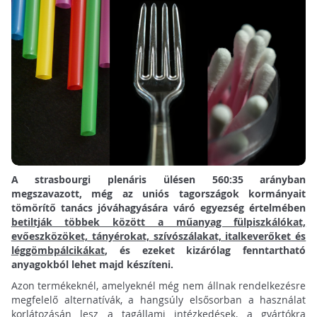
A strasbourgi plenáris ülésen 560:35 arányban
megszavazott, még az uniós tagországok kormányait
tömörítő tanács jóváhagyására váró egyezség értelmében
betiltják többek között a műanyag fülpiszkálókat,
evőeszközöket, tányérokat, szívószálakat, italkeverőket és
léggömbpálcikákat
, és ezeket kizárólag fenntartható
anyagokból lehet majd készíteni.
Azon termékeknél, amelyeknél még nem állnak rendelkezésre
megfelelő alternatívák, a hangsúly elsősorban a használat
korlátozásán lesz a tagállami intézkedések, a gyártókra