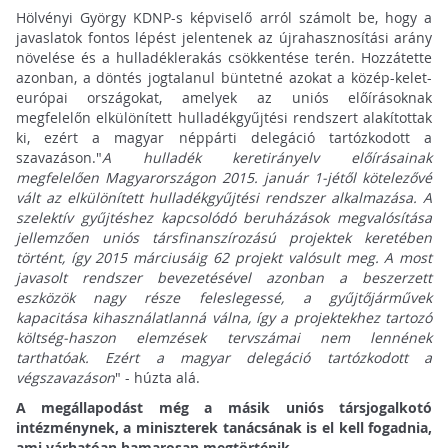
Hölvényi György KDNP-s képviselő arról számolt be, hogy a
javaslatok fontos lépést jelentenek az újrahasznosítási arány
növelése és a hulladéklerakás csökkentése terén. Hozzátette
azonban, a döntés jogtalanul büntetné azokat a közép-kelet-
európai országokat, amelyek az uniós előírásoknak
megfelelőn elkülönített hulladékgyűjtési rendszert alakítottak
ki, ezért a magyar néppárti delegáció tartózkodott a
szavazáson."
A hulladék keretirányelv előírásainak
megfelelően Magyarországon 2015. január 1-jétől kötelezővé
vált az elkülönített hulladékgyűjtési rendszer alkalmazása. A
szelektív gyűjtéshez kapcsolódó beruházások megvalósítása
jellemzően uniós társfinanszírozású projektek keretében
történt, így 2015 márciusáig 62 projekt valósult meg. A most
javasolt rendszer bevezetésével azonban a beszerzett
eszközök nagy része feleslegessé, a gyűjtőjárművek
kapacitása kihasználatlanná válna, így a projektekhez tartozó
költség-haszon elemzések tervszámai nem lennének
tarthatóak. Ezért a magyar delegáció tartózkodott a
végszavazáson
" - húzta alá.
A megállapodást még a másik uniós társjogalkotó
intézménynek, a miniszterek tanácsának is el kell fogadnia,
ami várhatóan hamarosan megtörténik.