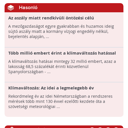
Hasonló
Az aszály miatt rendkívüli öntözési célú
vízhasználatot biztosít a kormány
A mezőgazdaságot egyre gyakrabban és huzamos ideig
sújtó aszály miatt a kormány vízjogi engedély nélkül,
bejelentés alapján, ...
Több millió embert érint a klímaváltozás hatással
Spanyolországban
A klímaváltozás hatásai mintegy 32 millió embert, azaz a
lakosság 68,5 százalékát érinti közvetlenül
Spanyolországban - ...
Klímaváltozás: Az idei a legmelegebb év
Németországban
Rekordmeleg év az idei Németországban a rendszeres
mérések több mint 130 évvel ezelőtti kezdete óta a
szövetségi meteorológiai ...