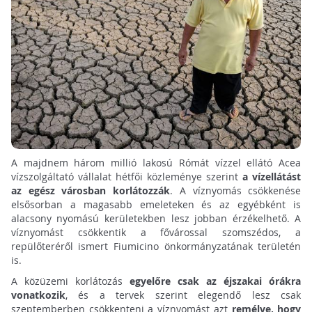
A majdnem három millió lakosú Rómát vízzel ellátó Acea
vízszolgáltató vállalat hétfői közleménye szerint
a vízellátást
az egész városban korlátozzák
. A víznyomás csökkenése
elsősorban a magasabb emeleteken és az egyébként is
alacsony nyomású kerületekben lesz jobban érzékelhető. A
víznyomást csökkentik a fővárossal szomszédos, a
repülőteréről ismert Fiumicino önkormányzatának területén
is.
A közüzemi korlátozás
egyelőre csak az éjszakai órákra
vonatkozik
, és a tervek szerint elegendő lesz csak
szeptemberben csökkenteni a víznyomást azt
remélve, hogy