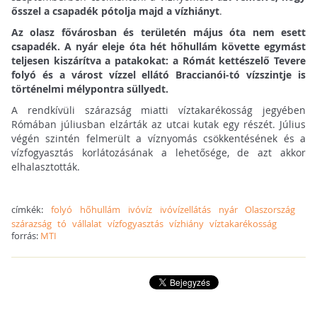
ősszel a csapadék pótolja majd a vízhiányt
.
Az olasz fővárosban és területén május óta nem esett
csapadék. A nyár eleje óta hét hőhullám követte egymást
teljesen kiszárítva a patakokat: a Rómát kettészelő Tevere
folyó és a várost vízzel ellátó Braccianói-tó vízszintje is
történelmi mélypontra süllyedt.
A rendkívüli szárazság miatti víztakarékosság jegyében
Rómában júliusban elzárták az utcai kutak egy részét. Július
végén szintén felmerült a víznyomás csökkentésének és a
vízfogyasztás korlátozásának a lehetősége, de azt akkor
elhalasztották.
címkék:
folyó
hőhullám
ivóvíz
ivóvízellátás
nyár
Olaszország
szárazság
tó
vállalat
vízfogyasztás
vízhiány
víztakarékosság
forrás:
MTI