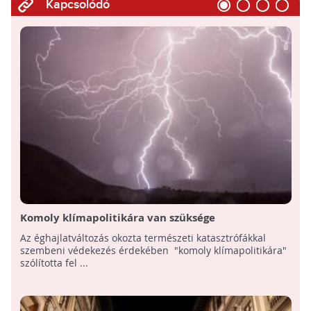
Kapcsolódó
Komoly klímapolitikára van szüksége
Olaszországnak
Az éghajlatváltozás okozta természeti katasztrófákkal
szembeni védekezés érdekében "komoly klímapolitikára"
szólította fel ...