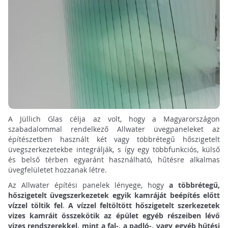
A Jüllich Glas célja az volt, hogy a Magyarországon
szabadalommal rendelkező Allwater üvegpaneleket az
építészetben használt két vagy többrétegű hőszigetelt
üvegszerkezetekbe integrálják, s így egy többfunkciós, külső
és belső térben egyaránt használható, hűtésre alkalmas
üvegfelületet hozzanak létre.
Az Allwater építési panelek lényege, hogy
a többrétegű,
hőszigetelt üvegszerkezetek egyik kamráját beépítés előtt
vízzel töltik fel
.
A vízzel feltöltött hőszigetelt szerkezetek
vizes kamráit összekötik az épület egyéb részeiben lévő
vizes rendszerekkel, mint a fal-, a padló-, vagy egyéb hűtési