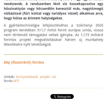
rendszerek. A rendszerben lévő víz összekapcsolva egy
hőszivattyún vagy hőcserélőn keresztül más, nagytömegű
vízbázissal (fúrt kúttal vagy tartályos vízzel) alkalmas arra,
hogy hűtse az érintett helyiségeket.
A gyártástechnológia kifejlesztéséhez a Széchenyi 2020
program keretében 511,7 millió forint európai uniós, vissza
nem térítendő támogatást vettek igénybe. Az 1,173 milliárd
forintos projekt megvalósításával három új munkahely
létesítésére nyílt lehetőségük.
Kép (illusztráció) forrása
címkék:
környezetbarát
projekt
víz
forrás:
MTI