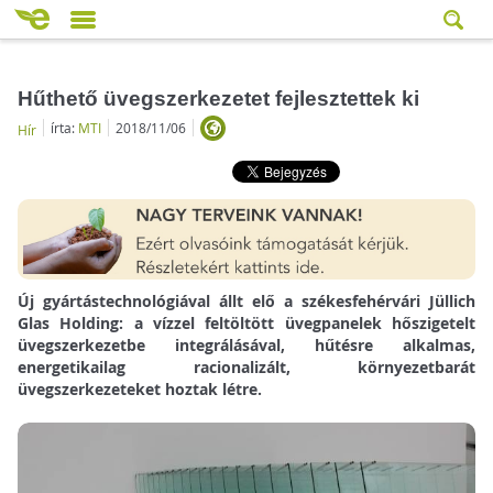
Hűthető üvegszerkezetet fejlesztettek ki
írta:
MTI
2018/11/06
Hír
Új gyártástechnológiával állt elő a székesfehérvári Jüllich
Glas Holding: a vízzel feltöltött üvegpanelek hőszigetelt
üvegszerkezetbe integrálásával, hűtésre alkalmas,
energetikailag racionalizált, környezetbarát
üvegszerkezeteket hoztak létre.