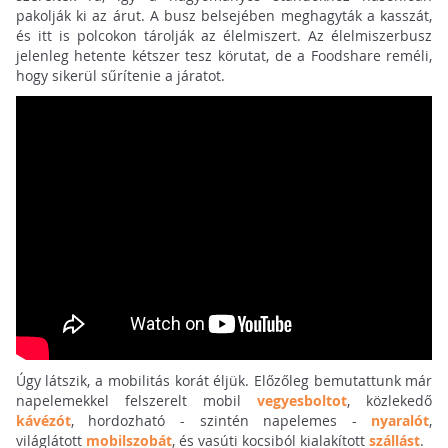
pakolják ki az árut. A busz belsejében meghagyták a kasszát,
és itt is polcokon tárolják az élelmiszert. Az élelmiszerbusz
jelenleg hetente kétszer tesz körutat, de a Foodshare reméli,
hogy sikerül sűrítenie a járatot.
Úgy látszik, a mobilitás korát éljük. Előzőleg bemutattunk már
napelemekkel felszerelt mobil
vegyesboltot
, közlekedő
kávézót
, hordozható - szintén napelemes -
nyaralót
,
világlátott
mobilszobát
, és vasúti kocsiból kialakított
szállást
.