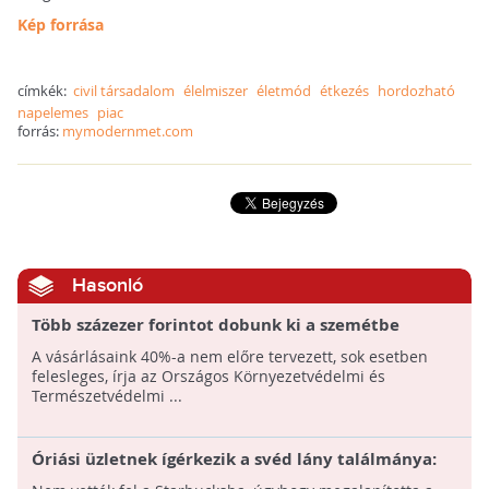
Kép forrása
címkék:
civil társadalom
élelmiszer
életmód
étkezés
hordozható
napelemes
piac
forrás:
mymodernmet.com
Hasonló
Több százezer forintot dobunk ki a szemétbe
A vásárlásaink 40%-a nem előre tervezett, sok esetben
felesleges, írja az Országos Környezetvédelmi és
Természetvédelmi ...
Óriási üzletnek ígérkezik a svéd lány találmánya:
az új Wheelys mobilkávézó a levegőt is tisztítja!