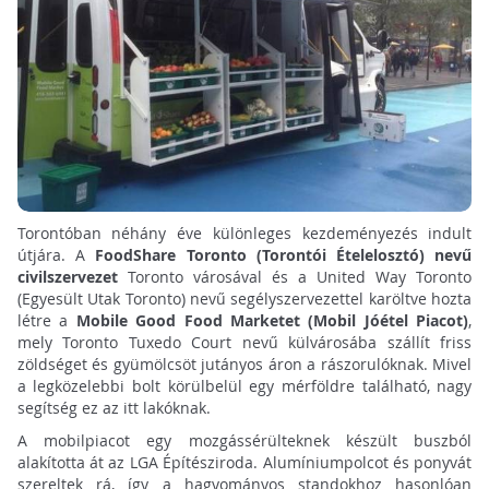
Torontóban néhány éve különleges kezdeményezés indult
útjára. A
FoodShare Toronto (Torontói Ételelosztó) nevű
civilszervezet
Toronto városával és a United Way Toronto
(Egyesült Utak Toronto) nevű segélyszervezettel karöltve hozta
létre a
Mobile Good Food Marketet (Mobil Jóétel Piacot)
,
mely Toronto Tuxedo Court nevű külvárosába szállít friss
zöldséget és gyümölcsöt jutányos áron a rászorulóknak. Mivel
a legközelebbi bolt körülbelül egy mérföldre található, nagy
segítség ez az itt lakóknak.
A mobilpiacot egy mozgássérülteknek készült buszból
alakította át az LGA Építésziroda. Alumíniumpolcot és ponyvát
szereltek rá, így a hagyományos standokhoz hasonlóan