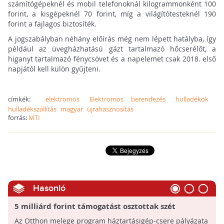
számítógépeknél és mobil telefonoknál kilogrammonként 100
forint, a kisgépeknél 70 forint, míg a világítótesteknél 190
forint a fajlagos biztosíték.
A jogszabályban néhány előírás még nem lépett hatályba, így
például az üvegházhatású gázt tartalmazó hőcserélőt, a
higanyt tartalmazó fénycsövet és a napelemet csak 2018. első
napjától kell külön gyűjteni.
címkék:
elektromos
Elektromos berendezés
hulladékok
hulladékszállítás
magyar
újrahasznosítás
forrás:
MTI
Hasonló
5 milliárd forint támogatást osztottak szét
háztartási gépek cseréjére
Az Otthon melege program háztartásigép-csere pályázata