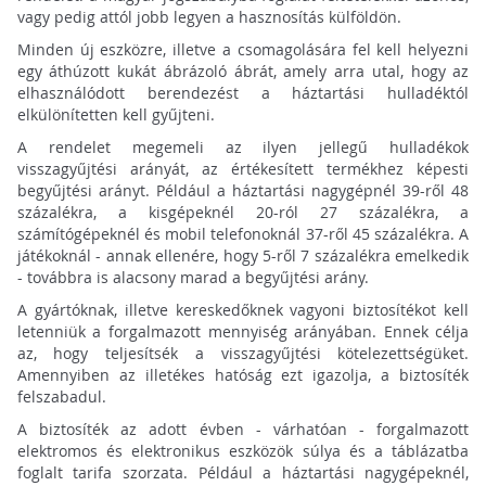
vagy pedig attól jobb legyen a hasznosítás külföldön.
Minden új eszközre, illetve a csomagolására fel kell helyezni
egy áthúzott kukát ábrázoló ábrát, amely arra utal, hogy az
elhasználódott berendezést a háztartási hulladéktól
elkülönítetten kell gyűjteni.
A rendelet megemeli az ilyen jellegű hulladékok
visszagyűjtési arányát, az értékesített termékhez képesti
begyűjtési arányt. Például a háztartási nagygépnél 39-ről 48
százalékra, a kisgépeknél 20-ról 27 százalékra, a
számítógépeknél és mobil telefonoknál 37-ről 45 százalékra. A
játékoknál - annak ellenére, hogy 5-ről 7 százalékra emelkedik
- továbbra is alacsony marad a begyűjtési arány.
A gyártóknak, illetve kereskedőknek vagyoni biztosítékot kell
letenniük a forgalmazott mennyiség arányában. Ennek célja
az, hogy teljesítsék a visszagyűjtési kötelezettségüket.
Amennyiben az illetékes hatóság ezt igazolja, a biztosíték
felszabadul.
A biztosíték az adott évben - várhatóan - forgalmazott
elektromos és elektronikus eszközök súlya és a táblázatba
foglalt tarifa szorzata. Például a háztartási nagygépeknél,