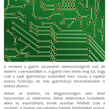
A rendelet a gyártó visszavételi kötelezettségéről szól, de
beleérti a kereskedőket is. A gyártó nem teheti meg azt, hogy
csak a saját gyártmányú eszközöket veszi vissza, a sajáttal
azonos funkciójú, de más gyártmányú berendezéseket is
köteles átvenni.
Abban az esetben, ha Magyarországon nem lehet
hasznosítani az elektromos, illetve elektronikus hulladékot,
akkor az exportálható, ennek azonban feltételt szab a
rendelet: a magyar jogszabályba foglalat feltételekkel azonos,