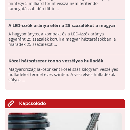
mintegy 5 milliárd forint vissza nem térítendő
támogatással idén több ...
A LED-izzók aránya eléri a 25 százalékot a magyar
háztartásokban egy gyártó szerint
A hagyományos, a kompakt és a LED-izzók aránya
egyaránt 25 százalék körüli a magyar háztartásokban, a
maradék 25 százalékot ...
Közel hétszázezer tonna veszélyes hulladék
keletkezik évente Magyarországon
Magyarország lakosonként közel száz kilogram veszélyes
hulladékot termel éves szinten. A veszélyes hulladékok
súlyos ...
Kapcsolódó