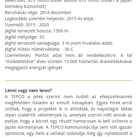
Bekerülés: 473 millió dollár (ebből 470 millió dollárt a Japán
kormány biztosított)
Beruházás vége: 2014 december
Legkorábbi üzembe helyezés: 2015 év eleje.
Üzemidő: 2015 - 2020
Jégfal tervezett hossza: 1500 m.
Jégfal mélysége: 33.
Jégfal tervezett vastagsága: 3 m (nem hivatalos adat)
Jégfal hűtési hőmérséklete: - 30 C
Üzemeltetés: Pontos adat nem áll rendelkezésre. A fal
"működtetése" éves szinten 13.000 háztartás áramellátásával
megegyező energiát igényel.
Lenni vagy nem lenni?
A TEPCO a jelek szerint nem tudott az elképzeléseinek
megfelelően haladni az elmúlt hónapban. Egyes hírek arról
szóltak, hogy a projektet le is állították, és napvilágot láttak
olyan szakértői vélemények is, amelyek szerint nőtt annak az
esélye, hogy a körzet egy részét hamarosan ki kell ürítenie a
Japán kormánynak. A TEPCO kommunikációja sem volt igazán
optimista, egy hete a vállalat szóvívője még így nyilatkozott a