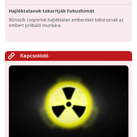
Hajléktalanok takarítják Fukushimát
Bűnözői csoportok hajléktalan embereket toboroznak az
embert próbáló munkára.
Kapcsolódó