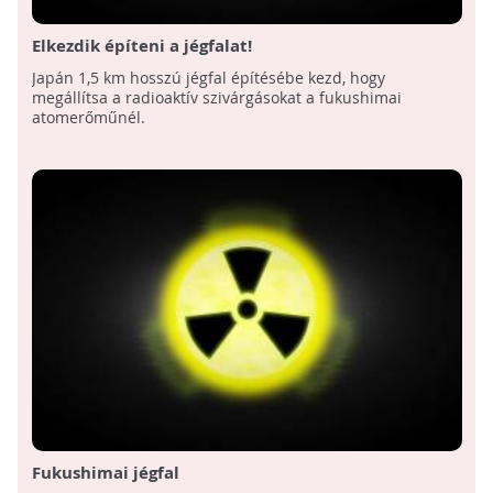
Elkezdik építeni a jégfalat!
Japán 1,5 km hosszú jégfal építésébe kezd, hogy
megállítsa a radioaktív szivárgásokat a fukushimai
atomerőműnél.
Fukushimai jégfal