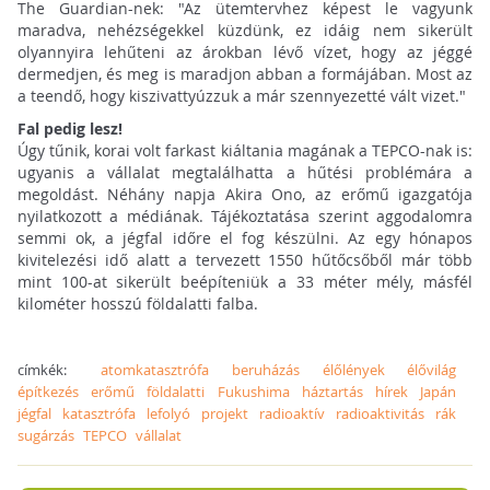
The Guardian-nek: "Az ütemtervhez képest le vagyunk
maradva, nehézségekkel küzdünk, ez idáig nem sikerült
olyannyira lehűteni az árokban lévő vízet, hogy az jéggé
dermedjen, és meg is maradjon abban a formájában. Most az
a teendő, hogy kiszivattyúzzuk a már szennyezetté vált vizet."
Fal pedig lesz!
Úgy tűnik, korai volt farkast kiáltania magának a TEPCO-nak is:
ugyanis a vállalat megtalálhatta a hűtési problémára a
megoldást. Néhány napja Akira Ono, az erőmű igazgatója
nyilatkozott a médiának. Tájékoztatása szerint aggodalomra
semmi ok, a jégfal időre el fog készülni. Az egy hónapos
kivitelezési idő alatt a tervezett 1550 hűtőcsőből már több
mint 100-at sikerült beépíteniük a 33 méter mély, másfél
kilométer hosszú földalatti falba.
címkék:
atomkatasztrófa
beruházás
élőlények
élővilág
építkezés
erőmű
földalatti
Fukushima
háztartás
hírek
Japán
jégfal
katasztrófa
lefolyó
projekt
radioaktív
radioaktivitás
rák
sugárzás
TEPCO
vállalat