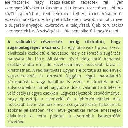
élelmiszerek nagy százalékában fedeztek fel ilyen
szennyeződéseket Fukushima 200 km-es körzetében, többek
között spenótban, tealevelekben, tejben, marhahúsban és
édesvízi halakban. A helyzet időközben tovább romlott, mivel
a sugárzó anyagok, keveredve a talajvízzel, újab területeket
szennyeztek be. A szivárgást azóta sem sikerült megfékezni.
A radioaktív részecskék pedig köztudott, hogy
sugárbetegséget okoznak.
Ez egy bizonyos típusú szervi
elváltozás közkeletű elnevezése, mely az ionizáló sugárzás
hatására jön létre. Általában rövid ideig tartó behatást
szoktak alatta érni, de következményei hosszabb távra is
kihathatnak. A radioaktivitás ugyanis eltorzítja az élőlények
sejtszerkezetét és dózistól függően végül maradandó
károsodáshoz vagy halálhoz is vezet. A tünetek annál
súlyosabbak is, minél nagyobb a dózis, valamint a túlélésre
való esély is egyre csökken. Legveszélyesebb szövődménye,
hogy elpusztítja a csontvelőt és a fehérvérsejteket. Akik
hosszabb távon vannak kitéve a sugárzás káros hatásainak,
azoknál jellemzően rák illetve genetikai rendellenességek
alakulnak ki, mint például a Csernobili katasztrófát
követően.