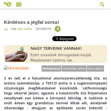
Kérdéses a jégfal sorsa!
írta:
Kiss Gábor
2014/07/16
Hír
térképnézet
műholdas nézet
utca nézet
3 év telt el a fukushimai atomszerencsétlenség óta. Az
erőmű üzemeltetője, a TEPCO azóta is a sugárszennyezett
vízszivárgás megfékezésével küszködik. Létfontosságú
hogy sikerrel járjon, ugyanis a katasztrófa óta folyamatos
veszélynek van kitéve a környező élővilág. A tudósok a
múlt évben egy grandiózus tervvel álltak elő, amelynek
sikeressége - ahogyan az építkezés során kiderült -