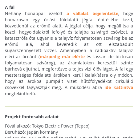
A fal
Néhány hónappal ezelőtt
a vállalat bejelentette
, hogy
hamarosan egy óriási földalatti jégfal építésébe kezd,
közvetlenül az erőmű alatt. A jégfal célja, hogy megállítsa a
közeli hegyoldalakról lefolyó és talajba szivárgó esővízet, a
katasztrófa óta ugyanis a talajvíz folyamatosan szivárog be az
erőmű alá, ahol keveredik az ott elszabadult
sugárszennyezett vízzel. Amennyiben a radioaktív talajvíz
eléri az óceánt (
márpedig már elérte
és lassan de biztosan
folyamatosan szivárog), az áramlatokon keresztül szinte
bárhová eljuthat, megfertőzve a teljes vízi élővilágot. A fal egy
mesterséges földalatti árokban kerül kialakításra oly módon,
hogy az árokba pumpált vizet hűtőfolyadékot cirkuláló
csövekkel fagyasztják meg. A működési ábra
ide kattintva
megtekinthető.
Projekt fontosabb adatai:
Fővállalkozó: Tokyo Electric Power (Tepco)
Beruházó: Japán kormány