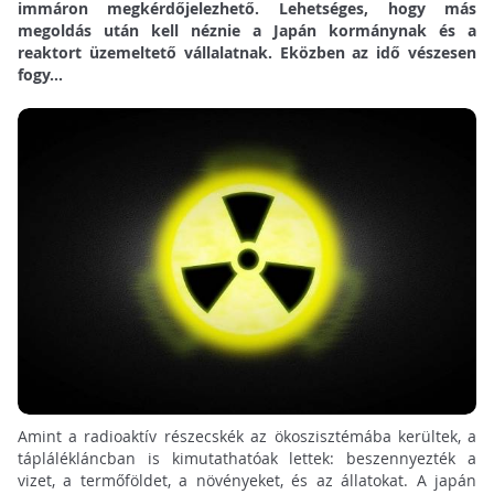
immáron megkérdőjelezhető. Lehetséges, hogy más
megoldás után kell néznie a Japán kormánynak és a
reaktort üzemeltető vállalatnak. Eközben az idő vészesen
fogy...
Amint a radioaktív részecskék az ökoszisztémába kerültek, a
táplálékláncban is kimutathatóak lettek: beszennyezték a
vizet, a termőföldet, a növényeket, és az állatokat. A japán