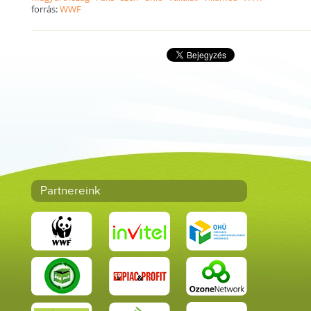
forrás:
WWF
Partnereink