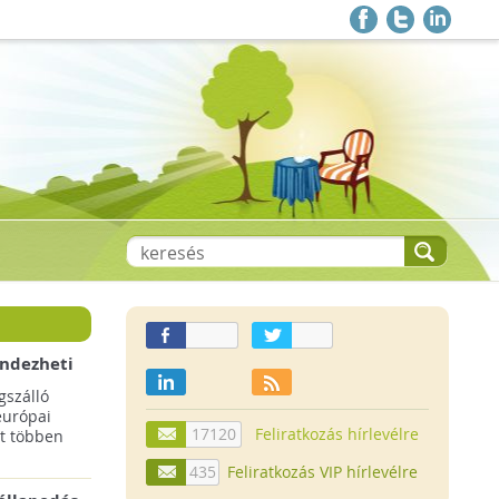
endezheti
t
szálló
európai
17120
Feliratkozás hírlevélre
t többen
435
Feliratkozás VIP hírlevélre