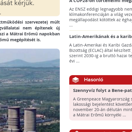
A COP28-on történelmi meg
született! - Összefoglaló az 
Az ENSZ eddigi legnagyobb nem
klímacsúcsáról
klímakonferenciáján a világ veze
megállapodást kötöttek az éghaj
üttműködési szervezete) múlt
...
gvállalatai nem építenek új
szi a Mátrai Erőmű napokban
Latin-Amerikának és a karib
erőmű megépítését is.
térségnek növelniük kell ki
A Latin-Amerikai és Karibi Gazd
az éghajlatvédelmi célok el
Bizottság (ECLAC) által készített
szerint 2030-ig a bruttó hazai 
évi ...
Hasonló
Szennyvíz folyt a Bene-pa
Még mindig nem tudni po
A Greenpeace Magyarország 
mi történt a Mátrai Erőm
lakossági bejelentést követőe
november 20-án délután mint
a Mátrai Erőmű környéki ...