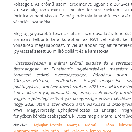
költségeit. Az erőmű üzemi eredménye ugyanis a 2012-es tö
2015-re alig több mint 10 milliárd forintra csökkent, 2
forintra zuhant vissza. Ez még indokolatlanabbá teszi aká
vásárlási szándékát.
Még aggályosabbá teszi az állami szerepvállalás lehetősé
kormány felbontotta a korábban az RWE-vel kötött, két
vonatkozó megállapodást, mivel az abban foglalt feltételeke
így visszafizetett 26 millió dollárt és a kamatokat.
"Összességében a Mátrai Erőmű eladása és a tervezett
összhangban az Eurelectric bejelentésével, másrészt
tervezett erőmű nyereségessége. Ráadásul olyan 
környezetvédelmi, elsősorban levegőszennyezést sz
jóváhagyásra, amelyek következtében 2021-re a Mátrai Erő
kell a károsanyag-kibocsátásait, amely csak komoly beru
Vagyis a jelenlegi erőmű gazdaságossága erősen kérdéses,
hogy 2020 után a szén-dioxid árak alakulása is bizonytal
WWF Magyarország Éghajlatváltozás és Energia Progr
fényében kérdés csak igazán, ki veszi meg a Mátrai Erőművet
címkék:
éghajlatváltozás
energia
erőmű
Európa
károsa
Magyarország
Paks
szén
unió
vállalat
villamos
WWF