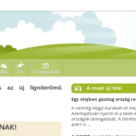
Art
Űr
Programok
 az új ligniterőmű
A rovat új hírei
Egy olajban gazdag ország r
jövőre a COP29 klímacsúcso
A nemrég Hegyi-Karabah-ot meg
Azerbajdzsán nyerte el a kelet-
országok támogatását. A döntés
azért is ...