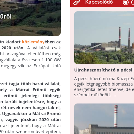
Kapcsolódó
űről -
n
dán kiadott
közlemény
ében az
t 2020 után.
A vállalást csak
bbi országával ellentétben még
agvállalata összesen 1 100 GW
n megegyezik az Európai Unió
ÚJrahasznosítható a pécs
egykori mellékterméke?
A pécsi hőerőmű ma Közép-E
zet tagja több hazai vállalat,
egyik letgnagyobb biomassza 
energetikai létesítménye, de 
mely a Mátrai Erőmű egyik
szénnel működött. ...
z erőmű jelenlegi többségi
en került bejelentésre, hogy a
krét nevek nem hangoztak el,
. Ugyanakkor a Mátrai Erőmű
n, vagyis jócskán 2020 után
n azt jelentené, hogy a Mátrai
20 után szénerőművet építeni,