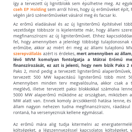
így a tervezett új lignitblokk sem épülhetne meg. Az egyi
cseh EP Holding
sem arról híres, hogy új erőműveket épít, 
végén járó szénerőműveket vásárol meg és facsar ki.
Az erőmű eladásával és az új ligniterőmű építésével tö
vezetősége többször is kijelentette már, hogy állami szer
megfinanszírozni az új ligniterőművet. Ehhez kapcsolódóa
fel, hogy amennyiben a jelenlegi többségi tulajdonosnak
erőműbe, akkor az miért éri meg az állami tulajdonú 
szerepvállalás
azért is érdekes,
mert amennyiben az állam, 
lévő MVM komolyan fontolgatja a Mátrai Erőmű meg
finanszírozását, ez azt is jelenti, hogy nem bízik Paks 
Paks 2, mind pedig a tervezett ligniterőmű alaperőművek,
tervezett 500 MW kapacitású ligniterőmű több mint 500
Amennyiben minden terv megvalósulna, akkor csak a te
meglévő, illetve tervezett paksi blokkokkal számolva lenn
5000 MW alaperőmű működne az országban, miközben a 
MW alatt van. Ennek komoly árcsökkentő hatása lenne, és 
állam nagyon nehezen tudna megfinanszírozni, ráadásul
rontaná, ha versenyezniük kellene egymással.
Az erőmű mára alig tudja kitermelni az energiatermelé
költségeket, a légszennyezéssel kapcsolatos költségeket, 