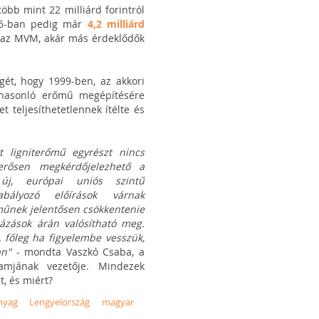
bb mint 22 milliárd forintról
016-ban pedig már
4,2 milliárd
r az MVM, akár más érdeklődők
gét, hogy 1999-ben, az akkori
 hasonló erőmű megépítésére
t teljesíthetetlennek ítélte és
 ligniterőmű egyrészt nincs
 erősen megkérdőjelezhető a
új, európai uniós szintű
abályozó előírások várnak
műnek jelentősen csökkentenie
házások árán valósítható meg.
 főleg ha figyelembe vesszük,
an"
- mondta Vaszkó Csaba, a
amjának vezetője. Mindezek
, és miért?
nyag
Lengyelország
magyar