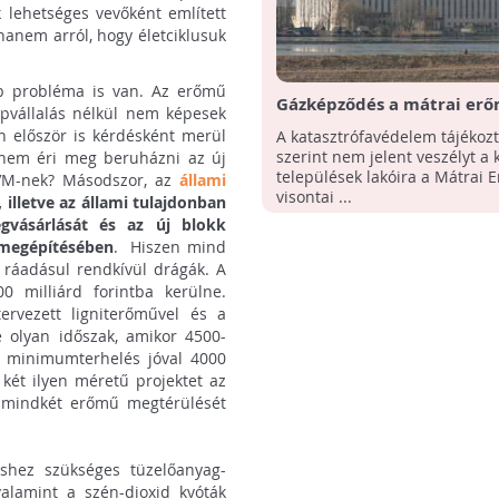
k lehetséges vevőként említett
hanem arról, hogy életciklusuk
bb probléma is van. Az erőmű
Gázképződés a mátrai erő
epvállalás nélkül nem képesek
nincs veszélyben a lakossá
n először is kérdésként merül
A katasztrófavédelem tájékoz
szerint nem jelent veszélyt a
 nem éri meg beruházni az új
települések lakóira a Mátrai 
MVM-nek? Másodszor, az
állami
visontai ...
illetve az állami tulajdonban
vásárlását és az új blokk
2 megépítésében
. Hiszen mind
 ráadásul rendkívül drágák. A
 milliárd forintba kerülne.
rvezett ligniterőművel és a
e olyan időszak, amikor 4500-
minimumterhelés jóval 4000
két ilyen méretű projektet az
 mindkét erőmű megtérülését
shez szükséges tüzelőanyag-
valamint a szén-dioxid kvóták