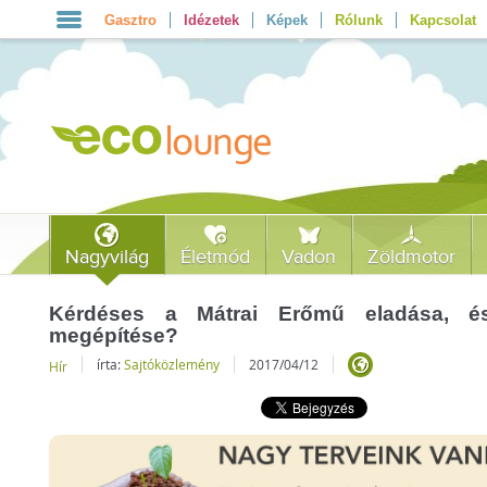
Gasztro
Idézetek
Képek
Rólunk
Kapcsolat
Nagyvilág
Életmód
Vadon
Zöldmotor
Kérdéses a Mátrai Erőmű eladása, és
megépítése?
írta:
Sajtóközlemény
2017/04/12
Hír