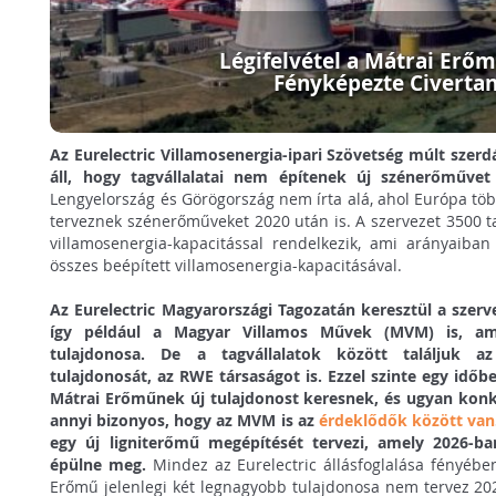
Légifelvétel a Mátrai Erőm
Fényképezte Civerta
Az Eurelectric Villamosenergia-ipari Szövetség múlt szer
áll, hogy tagvállalatai nem építenek új szénerőműve
Lengyelország és Görögország nem írta alá, ahol Európa tö
terveznek szénerőműveket 2020 után is. A szervezet 3500 t
villamosenergia-kapacitással rendelkezik, ami arányaiba
összes beépített villamosenergia-kapacitásával.
Az Eurelectric Magyarországi Tagozatán keresztül a szerve
így például a Magyar Villamos Művek (MVM) is, a
tulajdonosa. De a tagvállalatok között találjuk a
tulajdonosát, az RWE társaságot is. Ezzel szinte egy időb
Mátrai Erőműnek új tulajdonost keresnek, és ugyan kon
annyi bizonyos, hogy az MVM is az
érdeklődők között van
egy új ligniterőmű megépítését tervezi, amely 2026-ba
épülne meg.
Mindez az Eurelectric állásfoglalása fényébe
Erőmű jelenlegi két legnagyobb tulajdonosa nem tervez 20