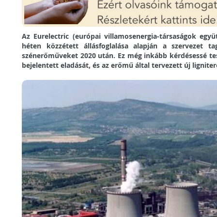
Az Eurelectric (európai villamosenergia-társaságok egy
héten közzétett állásfoglalása alapján a szervezet ta
szénerőműveket 2020 után. Ez még inkább kérdésessé te
bejelentett eladását, és az erőmű által tervezett új lignit