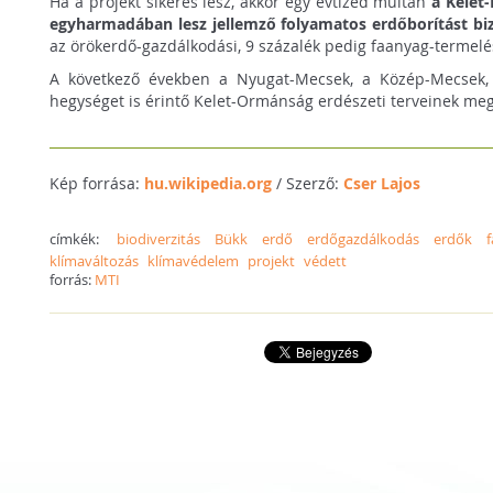
Ha a projekt sikeres lesz, akkor egy évtized múltán
a Kelet
egyharmadában lesz jellemző folyamatos erdőborítást b
az örökerdő-gazdálkodási, 9 százalék pedig faanyag-termelés
A következő években a Nyugat-Mecsek, a Közép-Mecsek, a 
hegységet is érintő Kelet-Ormánság erdészeti terveinek meg
Kép forrása:
hu.wikipedia.org
/ Szerző:
Cser Lajos
címkék:
biodiverzitás
Bükk
erdő
erdőgazdálkodás
erdők
f
klímaváltozás
klímavédelem
projekt
védett
forrás:
MTI