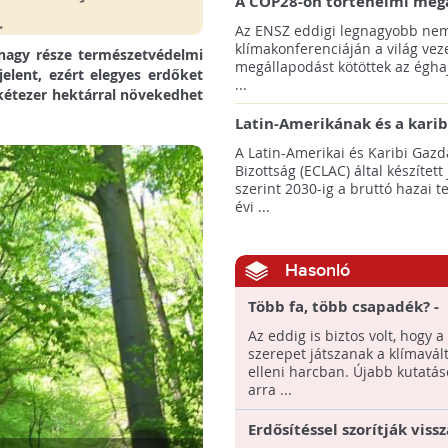
A COP28-on történelmi meg
született! - Összefoglaló az 
Az ENSZ eddigi legnagyobb nem
klímacsúcsáról
klímakonferenciáján a világ veze
nagy része természetvédelmi
megállapodást kötöttek az éghaj
jelent, ezért elegyes erdőket
...
 kétezer hektárral növekedhet
Latin-Amerikának és a karib
térségnek növelniük kell ki
A Latin-Amerikai és Karibi Gazd
az éghajlatvédelmi célok el
Bizottság (ECLAC) által készített
szerint 2030-ig a bruttó hazai 
évi ...
Hasonló
Több fa, több csapadék? -
Jelentősen befolyásolják a
Az eddig is biztos volt, hogy a
időjárásunkat
szerepet játszanak a klímavál
elleni harcban. Újabb kutatá
arra ...
Erdősítéssel szorítják vissz