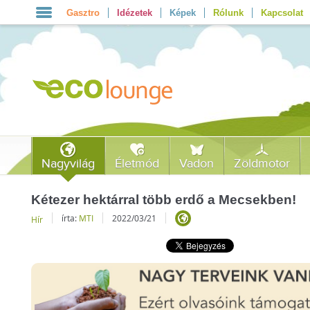
Gasztro
Idézetek
Képek
Rólunk
Kapcsolat
Nagyvilág
Életmód
Vadon
Zöldmotor
Kétezer hektárral több erdő a Mecsekben!
írta:
MTI
2022/03/21
Hír