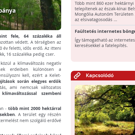
elsivatagodást Észak-Kíná
Több mint 860 ezer hektárnyi
telepítenek az észak-kínai Bel
bánya
Mongólia Autonóm Területen
az elsivatagosodás ...
Faültetés internetes böngé
nt fele, 64 százaléka áll
Így támogatható az internetes
ozottan védett. A térségben az
keresésekkel a fatelepítés.
v feletti, idős erdő. Az itteni
k, 16 százaléka pedig cser.
közül a klímaváltozás negatív
csek erdeiben különösen a
nsúlyozni kell, ezért a Kelet-
Kapcsolódó
jítások során elegyes erdők
itás, ami nemcsak változatos
 klímaváltozással szembeni
an -
több mint 2000 hektárral
csekben
. A terület egy részén
termelést nem szolgáló erdővé