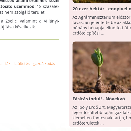
-Mecsek állami erdeinek közel
iztosító üzemmód
: 18 százalék
20 ezer hektár - ennyivel 
t nem szolgáló terület.
Magyarország fával boríto
Az Agrárminisztérium először
területe!
Zselic, valamint a Villányi-
tavaszán jelentette be az akk
újítása következik.
néhány hónapja elindított átf
erdőtelepítési ...
a
fák
faültetés
gazdálkodás
Fásítás indul! - Növekvő
erdőterületek Nógrád me
Az Ipoly Erdő Zrt. Magyarorsz
legerdősültebb táján gazdálko
kiemelten fontosnak tartja, ho
erdőterületek ...