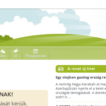
Art
Űr
Programok
A rovat új hírei
Egy olajban gazdag ország r
jövőre a COP29 klímacsúcso
A nemrég Hegyi-Karabah-ot meg
Azerbajdzsán nyerte el a kelet-
országok támogatását. A döntés
azért is ...