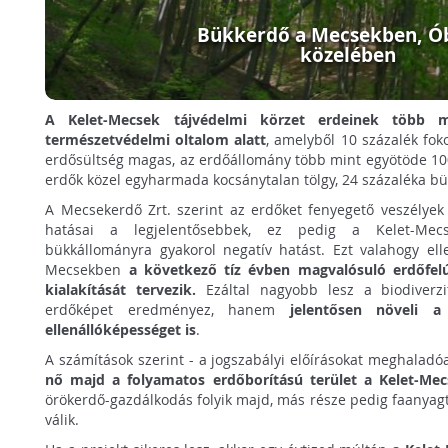
Bükkerdő a Mecsekben, Ó
közelében
A Kelet-Mecsek tájvédelmi körzet erdeinek több mi
természetvédelmi oltalom alatt
, amelyből 10 százalék fok
erdősültség magas, az erdőállomány több mint egyötöde 100 é
erdők közel egyharmada kocsánytalan tölgy, 24 százaléka bük
A Mecsekerdő Zrt. szerint az erdőket fenyegető veszélyek 
hatásai a legjelentősebbek, ez pedig a Kelet-Me
bükkállományra gyakorol negatív hatást. Ezt valahogy elle
Mecsekben
a következő tíz évben magvalósuló erdőfelú
kialakítását tervezik.
Ezáltal nagyobb lesz a biodiverz
erdőképet eredményez, hanem
jelentősen növeli a
ellenállóképességet is
.
A számítások szerint - a jogszabályi előírásokat meghaladó
nő majd a folyamatos erdőborítású terület a Kelet-Me
örökerdő-gazdálkodás folyik majd, más része pedig faanyag
válik.