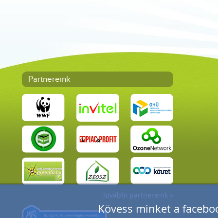
Partnereink
További partnereink »
Kövess minket a faceboo