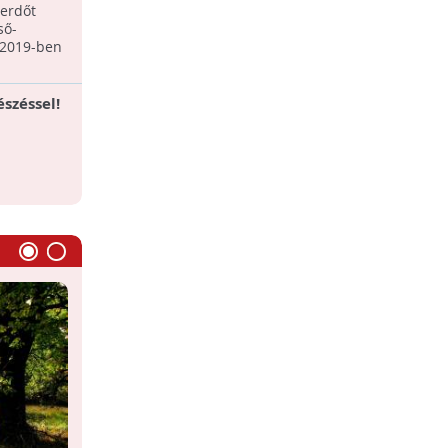
ban
 erdőt
ső-
 2019-ben
széssel!