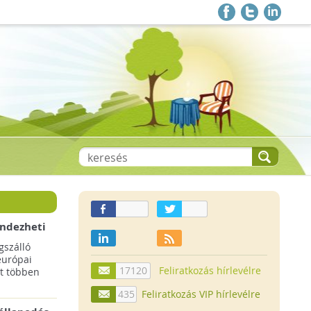
endezheti
t
szálló
európai
17120
Feliratkozás hírlevélre
t többen
435
Feliratkozás VIP hírlevélre