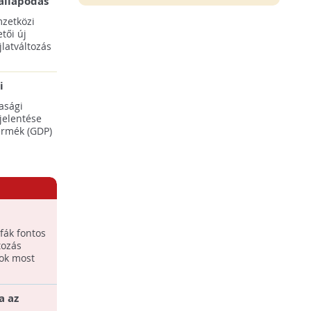
állapodás
ENSZ 28.
zetközi
tői új
latváltozás
i
adásaikat
asági
éréséhez
 jelentése
termék (GDP)
z erdők
 fák fontos
tozás
sok most
a az