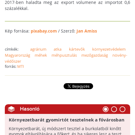
2017-ben haladta meg az export volumene az importot 0,6
százalékkal.
Kép forrása:
pixabay.com
/ Szerző:
Jan Amiss
címkék:
agrárium
atka
kártevők
környezetvédelem
Magyarország
méhek
méhpusztulás
mezőgazdaság
növény-
védőszer
forrás:
MTI
Hasonló
Környezetbarát gyomirtót tesztelnek a fővárosban
Környezetbarát, új módszert tesztel a burkolatból kinőtt
gyomok eltávolítására a Főkert, és ha sikeres lesz a teszt,