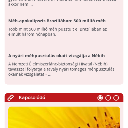
akkor nem ...
Méh-apokalipszis Brazíliában: 500 millió méh
pusztult el rovarmérgek miatt
Több mint 500 millió méh pusztult el Brazíliában az
elmúlt három hónapban.
A nyári méhpusztulás okait vizsgálja a Nébih
A Nemzeti Élelmiszerlánc-biztonsági Hivatal (Nébih)
tavasszal folytatja a tavaly nyári tömeges méhpusztulás
okainak vizsgálatát - ...
Kapcsolódó