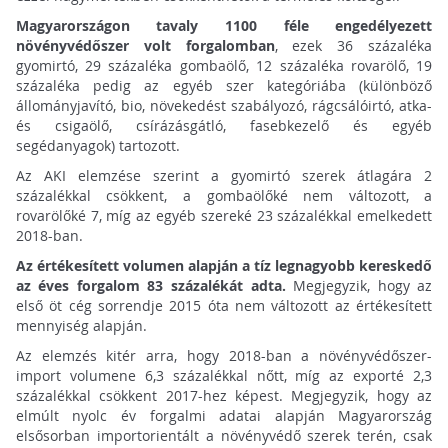
Magyarországon tavaly 1100 féle engedélyezett
növényvédőszer volt forgalomban
, ezek 36 százaléka
gyomirtó, 29 százaléka gombaölő, 12 százaléka rovarölő, 19
százaléka pedig az egyéb szer kategóriába (különböző
állományjavító, bio, növekedést szabályozó, rágcsálóirtó, atka-
és csigaölő, csírázásgátló, fasebkezelő és egyéb
segédanyagok) tartozott.
Az AKI elemzése szerint a gyomirtó szerek átlagára 2
százalékkal csökkent, a gombaölőké nem változott, a
rovarölőké 7, míg az egyéb szereké 23 százalékkal emelkedett
2018-ban.
Az értékesített volumen alapján a tíz legnagyobb kereskedő
az éves forgalom 83 százalékát adta.
Megjegyzik, hogy az
első öt cég sorrendje 2015 óta nem változott az értékesített
mennyiség alapján.
Az elemzés kitér arra, hogy 2018-ban a növényvédőszer-
import volumene 6,3 százalékkal nőtt, míg az exporté 2,3
százalékkal csökkent 2017-hez képest. Megjegyzik, hogy az
elmúlt nyolc év forgalmi adatai alapján Magyarország
elsősorban importorientált a növényvédő szerek terén, csak