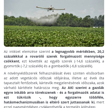
Az intézet elemzése szerint
a legnagyobb mértékben, 20,2
százalékkal a rovarölő szerek forgalmazott mennyisége
csökkent
, ezt követték az egyéb szerek (-14,6 százalék), a
gyomirtók (-7,2 százalék) és a gombaölők (-6,8 százalék).
A növényvédőszerek felhasználását éves szinten elsősorban
az adott vegetációs időszak időjárása, illetve az évek óta
tapasztalt fertőzések, kártevők megjelenésének időszaka, azok
várható kártétele határozza meg.
Az AKI szerint a gazdák
egyre inkább arra törekszenek - és a forgalmazók adatai is
ezt tükrözik -, hogy egyszerre többféle,
hatásmechanizmusában is eltérő szert juttassanak ki
, mert
ezzel nagymértékben csökkenthetők a termelés költségei.