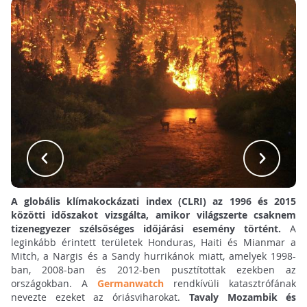
A globális klímakockázati index (CLRI) az 1996 és 2015
közötti időszakot vizsgálta, amikor világszerte csaknem
tizenegyezer szélsőséges időjárási esemény történt.
A
leginkább érintett területek Honduras, Haiti és Mianmar a
Mitch, a Nargis és a Sandy hurrikánok miatt, amelyek 1998-
ban, 2008-ban és 2012-ben pusztítottak ezekben az
országokban. A
Germanwatch
rendkívüli katasztrófának
nevezte ezeket az óriásviharokat.
Tavaly Mozambik és