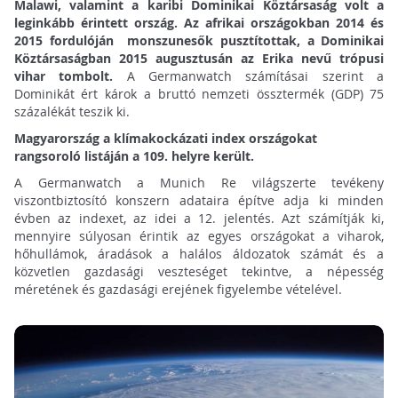
Malawi, valamint a karibi Dominikai Köztársaság volt a
leginkább érintett ország. Az afrikai országokban 2014 és
2015 fordulóján monszunesők pusztítottak, a Dominikai
Köztársaságban 2015 augusztusán az Erika nevű trópusi
vihar tombolt.
A Germanwatch számításai szerint a
Dominikát ért károk a bruttó nemzeti össztermék (GDP) 75
százalékát teszik ki.
Magyarország a klímakockázati index országokat
rangsoroló listáján a 109. helyre került.
A Germanwatch a Munich Re világszerte tevékeny
viszontbiztosító konszern adataira építve adja ki minden
évben az indexet, az idei a 12. jelentés. Azt számítják ki,
mennyire súlyosan érintik az egyes országokat a viharok,
hőhullámok, áradások a halálos áldozatok számát és a
közvetlen gazdasági veszteséget tekintve, a népesség
méretének és gazdasági erejének figyelembe vételével.