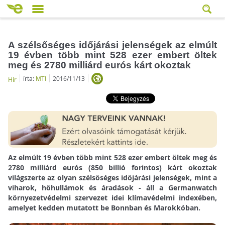
A szélsőséges időjárási jelenségek az elmúlt
19 évben több mint 528 ezer embert öltek
meg és 2780 milliárd eurós kárt okoztak
írta:
MTI
2016/11/13
Hír
Az elmúlt 19 évben több mint 528 ezer embert öltek meg és
2780 milliárd eurós (850 billió forintos) kárt okoztak
világszerte az olyan szélsőséges időjárási jelenségek, mint a
viharok, hőhullámok és áradások - áll a Germanwatch
környezetvédelmi szervezet idei klímavédelmi indexében,
amelyet kedden mutatott be Bonnban és Marokkóban.