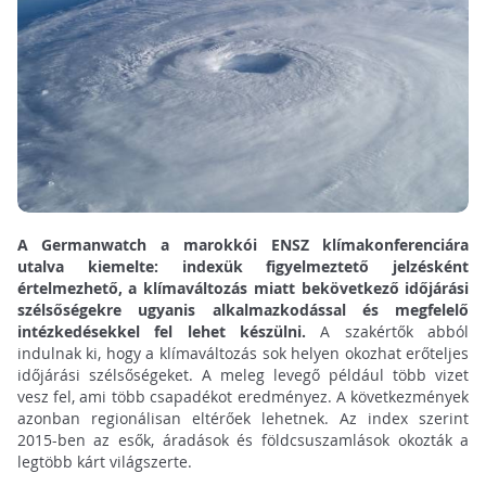
A Germanwatch a marokkói ENSZ klímakonferenciára
utalva kiemelte: indexük figyelmeztető jelzésként
értelmezhető, a klímaváltozás miatt bekövetkező időjárási
szélsőségekre ugyanis alkalmazkodással és megfelelő
intézkedésekkel fel lehet készülni.
A szakértők abból
indulnak ki, hogy a klímaváltozás sok helyen okozhat erőteljes
időjárási szélsőségeket. A meleg levegő például több vizet
vesz fel, ami több csapadékot eredményez. A következmények
azonban regionálisan eltérőek lehetnek. Az index szerint
2015-ben az esők, áradások és földcsuszamlások okozták a
legtöbb kárt világszerte.