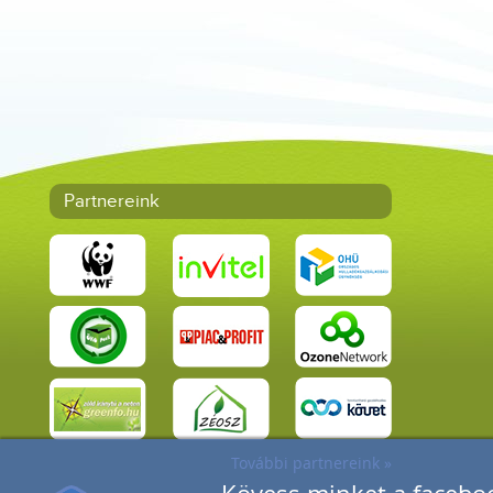
Partnereink
További partnereink »