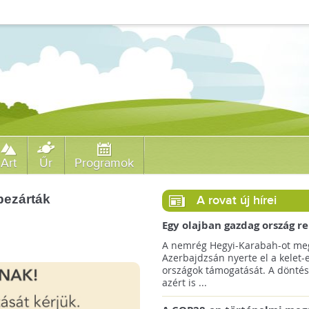
Art
Űr
Programok
 bezárták
A rovat új hírei
Egy olajban gazdag ország r
jövőre a COP29 klímacsúcso
A nemrég Hegyi-Karabah-ot meg
Azerbajdzsán nyerte el a kelet-
országok támogatását. A döntés
azért is ...