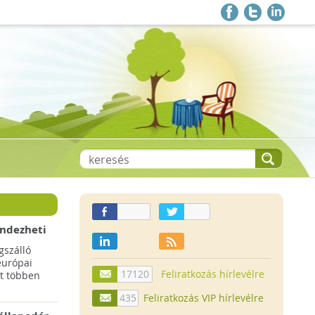
endezheti
t
szálló
európai
17120
Feliratkozás hírlevélre
t többen
435
Feliratkozás VIP hírlevélre