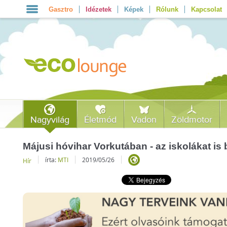
Gasztro
Idézetek
Képek
Rólunk
Kapcsolat
Nagyvilág
Életmód
Vadon
Zöldmotor
Májusi hóvihar Vorkutában - az iskolákat is
írta:
MTI
2019/05/26
Hír