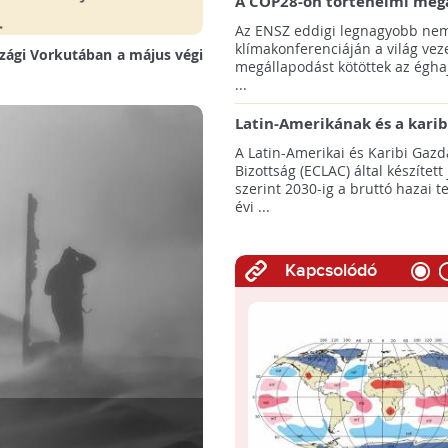
A COP28-on történelmi meg
született! - Összefoglaló az 
Az ENSZ eddigi legnagyobb nem
klímacsúcsáról
klímakonferenciáján a világ veze
szági Vorkutában a május végi
megállapodást kötöttek az éghaj
...
Latin-Amerikának és a karib
térségnek növelniük kell ki
A Latin-Amerikai és Karibi Gazd
az éghajlatvédelmi célok el
Bizottság (ECLAC) által készített
szerint 2030-ig a bruttó hazai 
évi ...
Kapcsolódó