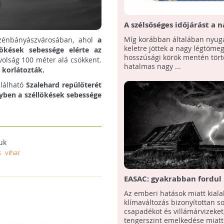
A szélsőséges időjárást a 
légtömegek vándorlási ir
Míg korábban általában nyuga
szénbányászvárosában, ahol
a
változása okozhatja
keletre jöttek a nagy légtöme
lökések sebessége elérte az
hosszúsági körök mentén tör
volság 100 méter alá csökkent.
hatalmas nagy ...
 korlátozták.
alálható
Szalehard repülőterét
lyben a széllökések sebessége
uk
s
vihar
EASAC: gyakrabban fordul
szélsőségesre az időjárás
Az emberi hatások miatt kiala
klímaváltozás bizonyítottan s
csapadékot és villámárvizeket
tengerszint emelkedése miatt 