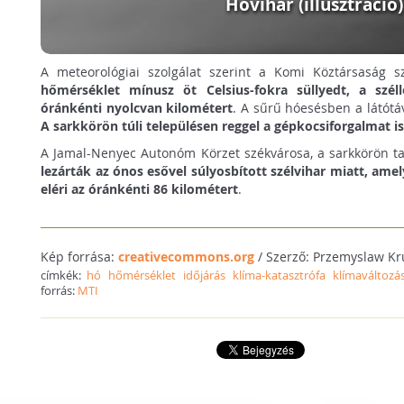
Hóvihar (illusztráció)
A meteorológiai szolgálat szerint a Komi Köztársaság 
hőmérséklet mínusz öt Celsius-fokra süllyedt, a szél
óránkénti nyolcvan kilométert
. A sűrű hóesésben a látótá
A sarkkörön túli településen reggel a gépkocsiforgalmat is
A Jamal-Nenyec Autonóm Körzet székvárosa, a sarkkörön t
lezárták az ónos esővel súlyosbított szélvihar miatt, ame
eléri az óránkénti 86 kilométert
.
Kép forrása:
creativecommons.org
/ Szerző: Przemyslaw Kr
címkék:
hó
hőmérséklet
időjárás
klíma-katasztrófa
klímaváltozá
forrás:
MTI