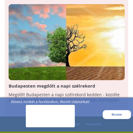
Budapesten megdőlt a napi szélrekord
Megdőlt Budapesten a napi szélrekord kedden - közölte
az Országos Meteorológiai Szolgálat szerdán honlapján.
Kövess minket a facebookon, likeold oldalunkat!
Bezárás