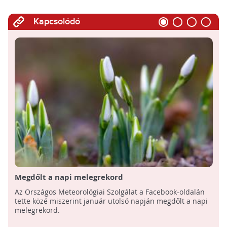
Kapcsolódó
Megdőlt a napi melegrekord
Az Országos Meteorológiai Szolgálat a Facebook-oldalán
tette közé miszerint január utolsó napján megdőlt a napi
melegrekord.