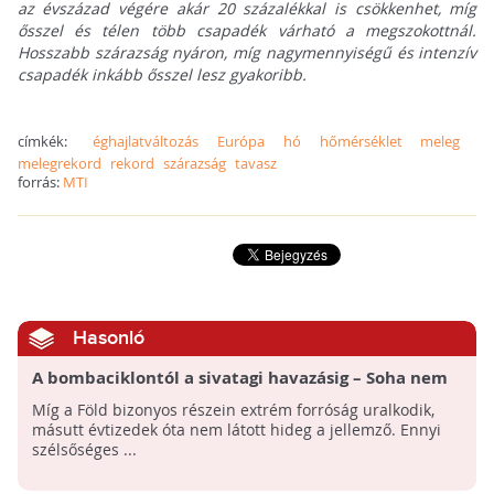
az évszázad végére akár 20 százalékkal is csökkenhet, míg
ősszel és télen több csapadék várható a megszokottnál.
Hosszabb szárazság nyáron, míg nagymennyiségű és intenzív
csapadék inkább ősszel lesz gyakoribb.
címkék:
éghajlatváltozás
Európa
hó
hőmérséklet
meleg
melegrekord
rekord
szárazság
tavasz
forrás:
MTI
Hasonló
A bombaciklontól a sivatagi havazásig – Soha nem
volt ilyen szélsőséges a világ időjárása
Míg a Föld bizonyos részein extrém forróság uralkodik,
másutt évtizedek óta nem látott hideg a jellemző. Ennyi
szélsőséges ...