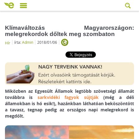
Klímaváltozás Magyarországon:
melegrekordok dőltek meg szombaton
írta:
Admin
2018/01/06
Hír
Miközben az Egyesült Államok legtöbb szövetségi államát
továbbra is
sarkvidéki fagyok sújtják
(még a déli
államokban is hó esik!), hazánkban láthatóan beköszöntött
a tavasz, tegnap pedig az országos napi melegrekord is
megdőlt.