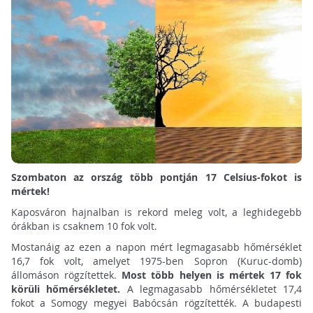
Szombaton az ország több pontján 17 Celsius-fokot is
mértek!
Kaposváron hajnalban is rekord meleg volt, a leghidegebb
órákban is csaknem 10 fok volt.
Mostanáig az ezen a napon mért legmagasabb hőmérséklet
16,7 fok volt, amelyet 1975-ben Sopron (Kuruc-domb)
állomáson rögzítettek.
Most több helyen is mértek 17 fok
körüli hőmérsékletet.
A legmagasabb hőmérsékletet 17,4
fokot a Somogy megyei Babócsán rögzítették. A budapesti