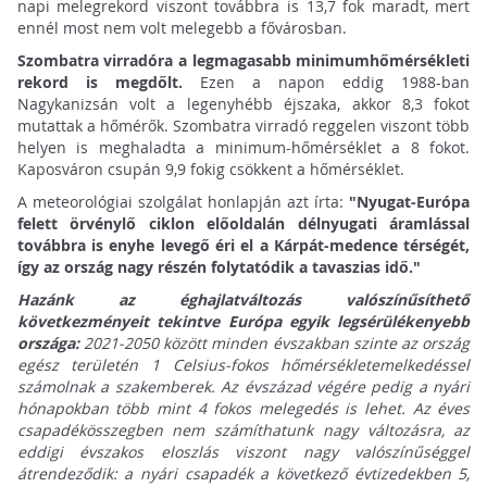
napi melegrekord viszont továbbra is 13,7 fok maradt, mert
ennél most nem volt melegebb a fővárosban.
Szombatra virradóra a legmagasabb minimumhőmérsékleti
rekord is megdőlt.
Ezen a napon eddig 1988-ban
Nagykanizsán volt a legenyhébb éjszaka, akkor 8,3 fokot
mutattak a hőmérők. Szombatra virradó reggelen viszont több
helyen is meghaladta a minimum-hőmérséklet a 8 fokot.
Kaposváron csupán 9,9 fokig csökkent a hőmérséklet.
A meteorológiai szolgálat honlapján azt írta:
"Nyugat-Európa
felett örvénylő ciklon előoldalán délnyugati áramlással
továbbra is enyhe levegő éri el a Kárpát-medence térségét,
így az ország nagy részén folytatódik a tavaszias idő."
Hazánk az éghajlatváltozás valószínűsíthető
következményeit tekintve Európa egyik legsérülékenyebb
országa:
2021-2050 között minden évszakban szinte az ország
egész területén 1 Celsius-fokos hőmérsékletemelkedéssel
számolnak a szakemberek. Az évszázad végére pedig a nyári
hónapokban több mint 4 fokos melegedés is lehet. Az éves
csapadékösszegben nem számíthatunk nagy változásra, az
eddigi évszakos eloszlás viszont nagy valószínűséggel
átrendeződik: a nyári csapadék a következő évtizedekben 5,