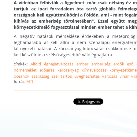
A videóban felhívták a figyelmet: már csak néhány év ma
tartjuk az ipari forradalom óta tartó globális felmel
országnak kell együttműködni a Földön, ami - mint fogal
kihívás az emberiség történetében". Ezzel együtt megj
környezetkímélő fogyasztással minden ember tehet a klí
A negatív hatások mérséklése érdekében a meteorológia
leghamarabb át kell állni a nem szénalapú energiaterm
környezeti hatásai. A károsanyag-kibocsátás csökkentése me
kell készülnie a szélsőségesebbé váló éghajlatra.
címkék:
Alföld
éghajlatváltozás
ember
emberiség
erdők
eső
hőmérséklet
időjárás
károsanyag
klímaváltozás
környezetkímé
óceánok
szárazság
szél
tartós
üvegházhatás
változás
vihar
vil
forrás:
MTI