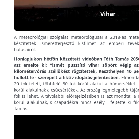
Vihar
A meteorológiai szolgálat meteorológusai a 2018-as mete
készítettek ismeretterjesztő kisfilmet az emberi tevé
hatásairól.
Honlapjukon hétfőn közzétett videóban Tóth Tamás 2050. 
azt emelte ki: "ismét pusztító vihar söpört végig a
kilométer/órás széllökést rögzítettek, Keszthelyen 10 pe
hullott le - szerepelt a fiktív időjárás-jelentésben.
Elmondás
20 fok felett, többfelé 30 fok körül alakul a hőmérséklet
körül alakulnak a csúcsértékek. Az ország legmelegebb táján
fok is lehet. A távolabbi előrejelzésében is azt mondta: 
körül alakulnak, s csapadékra nincs esély - fejtette ki fik
Tamás.