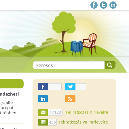
endezheti
t
szálló
európai
17120
Feliratkozás hírlevélre
t többen
435
Feliratkozás VIP hírlevélre