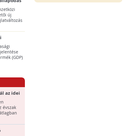
állapodás
ENSZ 28.
zetközi
tői új
latváltozás
i
adásaikat
asági
éréséhez
 jelentése
termék (GDP)
l az idei
en
z évszak
átlagban
ó