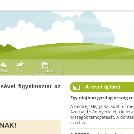
Art
Űr
Programok
ésével figyelmeztet az
A rovat új hírei
t
Egy olajban gazdag ország r
jövőre a COP29 klímacsúcso
A nemrég Hegyi-Karabah-ot meg
Azerbajdzsán nyerte el a kelet-
országok támogatását. A döntés
azért is ...