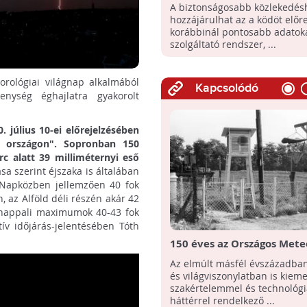
rendszeren dolgoznak a P
A biztonságosabb közlekedésh
Egyetemen
hozzájárulhat az a ködöt előre
korábbinál pontosabb adatok
szolgáltató rendszer, ...
orológiai világnap alkalmából
Kapcsolódó
kenység éghajlatra gyakorolt
július 10-ei előrejelzésében
z országon". Sopronban 150
rc alatt 39 milliméternyi eső
a szerint éjszaka is általában
. Napközben jellemzően 40 fok
, az Alföld déli részén akár 42
a nappali maximumok 40-43 fok
tív időjárás-jelentésében Tóth
150 éves az Országos Mete
Szolgálat!
Az elmúlt másfél évszázadba
és világviszonylatban is kieme
szakértelemmel és technológi
háttérrel rendelkező ...