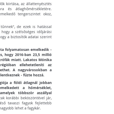
ők kiirtása, az állattenyésztés
ra és átlaghőmérsékletére.
melkedő tengerszintet okoz,
 tűnnek", de ezek is hatással
 hogy a szélsőséges időjárási
gy a biztosítók adatai szerint
óta folyamatosan emelkedik -
s, hogy 2016-ban 23,5 millió
ztrófák miatt. Lakatos Mónika
gióban ellehetetleníti az
zethet. A nagyvárosokban a
entkeznek - fűzte hozzá.
iója a földi átlagnál jobban
melkedett a hőmérséklet,
amelyek többször aszállyal
k korábbi beköszöntével jár,
éső tavaszi fagyok fejlettebb
 nagyobb lehet a fagykár.