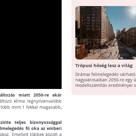
Trópusi hőség lesz a világ
nagyvárosaiban 30 év múl
Drámai felmelegedés várható 
nagyvárosaiban 2050-re egy új
modellszámítás eredményei sz
áltozás miatt 2050-re akár
áltozó klíma legnyilvánvalóbb
 több mint 1 fokkal magasabb,
nte teljes bizonyossággal
felmelegedés fő oka az emberi
koz. Emellett többek között a