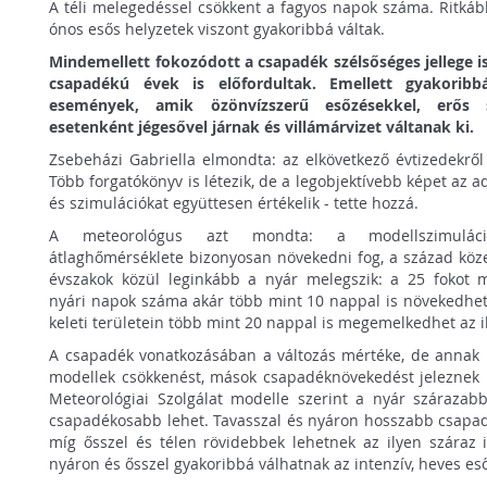
A téli melegedéssel csökkent a fagyos napok száma. Ritkáb
ónos esős helyzetek viszont gyakoribbá váltak.
Mindemellett fokozódott a csapadék szélsőséges jellege is
csapadékú évek is előfordultak. Emellett gyakoribb
események, amik özönvízszerű esőzésekkel, erős szé
esetenként jégesővel járnak és villámárvizet váltanak ki.
Zsebeházi Gabriella elmondta: az elkövetkező évtizedekről
Több forgatókönyv is létezik, de a legobjektívebb képet az 
és szimulációkat együttesen értékelik - tette hozzá.
A meteorológus azt mondta: a modellszimuláci
átlaghőmérséklete bizonyosan növekedni fog, a század köze
évszakok közül leginkább a nyár melegszik: a 25 fokot
nyári napok száma akár több mint 10 nappal is növekedhet
keleti területein több mint 20 nappal is megemelkedhet az 
A csapadék vonatkozásában a változás mértéke, de annak 
modellek csökkenést, mások csapadéknövekedést jeleznek
Meteorológiai Szolgálat modelle szerint a nyár szárazab
csapadékosabb lehet. Tavasszal és nyáron hosszabb csapa
míg ősszel és télen rövidebbek lehetnek az ilyen száraz 
nyáron és ősszel gyakoribbá válhatnak az intenzív, heves es