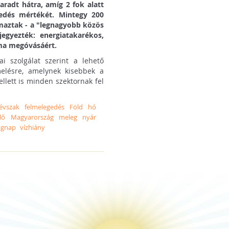
radt hátra, amíg 2 fok alatt
egedés mértékét. Mintegy 200
maztak - a "legnagyobb közös
egyezték: energiatakarékos,
ma megóvásáért.
i szolgálat szerint a lehető
elésre, amelynek kisebbek a
llett is minden szektornak fel
évszak
felmelegedés
Föld
hó
lő
Magyarország
meleg
nyár
ágnap
vízhiány