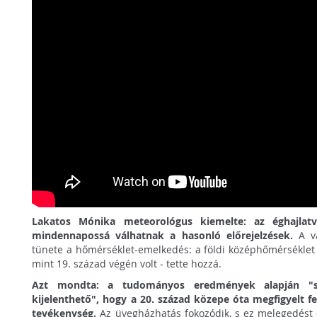
Lakatos Mónika meteorológus kiemelte: az éghajlatv
mindennapossá válhatnak a hasonló előrejelzések.
A v
tünete a hőmérséklet-emelkedés: a földi középhőmérséklet
mint 19. század végén volt - tette hozzá.
Azt mondta: a tudományos eredmények alapján "szi
kijelenthető", hogy a 20. század közepe óta megfigyelt 
tevékenység.
Az üvegházhatás fokozódik, s ez melegedést o