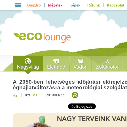
Gasztro
Idézetek
Képek
Rólunk
Kapcsolat
Nagyvilág
Életmód
Vadon
Zöldmotor
A 2050-ben lehetséges időjárási előrejelz
éghajlatváltozásra a meteorológiai szolgála
írta:
MTI
2018/03/27
Hír