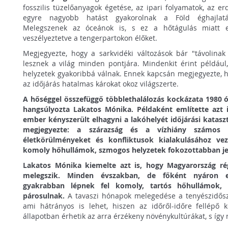
fosszilis tüzelőanyagok égetése, az ipari folyamatok, az erd
egyre nagyobb hatást gyakorolnak a Föld éghajlatá
Melegszenek az óceánok is, s ez a hőtágulás miatt e
veszélyeztetve a tengerpartokon élőket.
Megjegyezte, hogy a sarkvidéki változások bár "távolinak
lesznek a világ minden pontjára. Mindenkit érint például,
helyzetek gyakoribbá válnak. Ennek kapcsán megjegyezte, ho
az időjárás hatalmas károkat okoz világszerte.
A hőséggel összefüggő többlethalálozás kockázata 1980 
hangsúlyozta Lakatos Mónika. Példaként említette azt i
ember kényszerült elhagyni a lakóhelyét időjárási katas
megjegyezte: a szárazság és a vízhiány számos ré
életkörülményeket és konfliktusok kialakulásához ve
komoly hőhullámok, szmogos helyzetek fokozottabban jel
Lakatos Mónika kiemelte azt is, hogy Magyarország rég
melegszik. Minden évszakban, de főként nyáron e
gyakrabban lépnek fel komoly, tartós hőhullámok, 
párosulnak.
A tavaszi hónapok melegedése a tenyészidősza
ami hátrányos is lehet, hiszen az időről-időre fellépő k
állapotban érhetik az arra érzékeny növénykultúrákat, s így