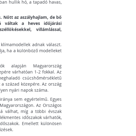
ban hullik hó, a tapadó havas,
. Nőtt az aszályhajlam, de bő
á váltak a heves időjárási
llökésekkel, villámlással,
 klímamodellek adnak választ.
adja, ha a különböző modelleket
ók alapján Magyarország
pére várhatóan 1-2 fokkal. Az
 meghaladó csúcshőmérsékletű
 a század közepére. Az ország
ilyen nyári napok száma.
iránya sem egyértelmű. Egyes
 Magyarországon. Az Országos
bá válhat, míg a többi évszak
dékmentes időszakok várhatók,
időszakok. Emellett különösen
őzések.