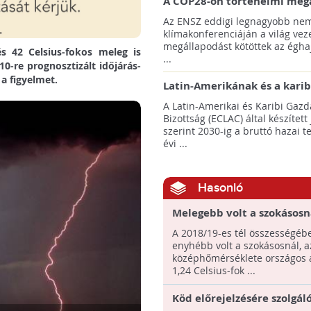
A COP28-on történelmi meg
született! - Összefoglaló az 
Az ENSZ eddigi legnagyobb nem
klímacsúcsáról
klímakonferenciáján a világ veze
megállapodást kötöttek az éghaj
és 42 Celsius-fokos meleg is
...
10-re prognosztizált időjárás-
 a figyelmet.
Latin-Amerikának és a karib
térségnek növelniük kell ki
A Latin-Amerikai és Karibi Gazd
az éghajlatvédelmi célok el
Bizottság (ECLAC) által készített
szerint 2030-ig a bruttó hazai 
évi ...
Hasonló
Melegebb volt a szokásosná
tél
A 2018/19-es tél összességéb
enyhébb volt a szokásosnál, a
középhőmérséklete országos 
1,24 Celsius-fok ...
Köd előrejelzésére szolgál