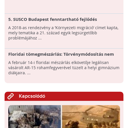
5. SUSCO Budapest fenntartható fejlődés
konferencia
A 2018-as rendezvény a ’Környezeti migráció’ címet kapta,
mely tematika a 21. század egyik legsürgetőbb
problémájához ...
Floridai tömegmészárlás: Törvénymódosítás nem
várható, de Trump szerint a videojátékok
A február 14-i floridai mészárlás elkövetője legálisan
hibáztathatóak
vásárolt AR-15 rohamfegyverével tüzelt a helyi gimnázium
diákjaira. ...
Kapcsolódó