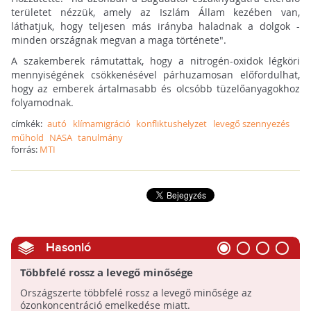
területet nézzük, amely az Iszlám Állam kezében van,
láthatjuk, hogy teljesen más irányba haladnak a dolgok -
minden országnak megvan a maga története".
A szakemberek rámutattak, hogy a nitrogén-oxidok légköri
mennyiségének csökkenésével párhuzamosan előfordulhat,
hogy az emberek ártalmasabb és olcsóbb tüzelőanyagokhoz
folyamodnak.
címkék:
autó
klímamigráció
konfliktushelyzet
levegő szennyezés
műhold
NASA
tanulmány
forrás:
MTI
Hasonló
Többfelé rossz a levegő minősége
Országszerte többfelé rossz a levegő minősége az
ózonkoncentráció emelkedése miatt.