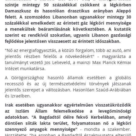
szintje mintegy 50 százalékkal csökkent a légkörben
Damaszkusz és hasonlóan drasztikus arányban Aleppó
felett. A szomszédos Libanonban ugyanakkor mintegy 30
százalékkal emelkedett az érintett gáz légköri mennyisége
a menekültek beáramlásának következtében. A kutatók
szerint ez rendkívül szokatlan, ugyanis Libanon gazdasági
fejlődése jelentősen visszaesett az érintett időszakban.
"Nő az energiafogyasztás, a közúti forgalom, több az autó, ami
jelentős részben felelős a növekedésért" - magyarázta a
tanulmányt vezető Jos Lelieveld, a mainzi Max Planck Kémiai
Intézet munkatársa.
A Görögországhoz hasonló államok esetében a globális
recesszió és az új természetvédelmi törvények játszanak
jelentős szerepet a változásban. Hasonlóan Szaúd-Arábiában
és Izraelben.
Irak esetében ugyanakkor egyértelműen visszatükröződik
az Iszlám Állam felemelkedése a levegőminőségi
adatokban. "A Bagdadtól délre fekvő Kerbelában, amely
döntően síiták lakta terület, folyamatosan nő a légköri
szennyező anyagok mennyisége"
- mondta a szakember.
Hozzátette: "ha azonban a Bagdadtól északnyugatra elterülő