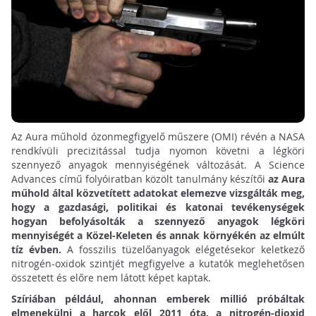
Az Aura műhold ózonmegfigyelő műszere (OMI) révén a NASA
rendkívüli precizitással tudja nyomon követni a légköri
szennyező anyagok mennyiségének változását. A Science
Advances című folyóiratban közölt tanulmány készítői
az Aura
műhold által közvetített adatokat elemezve vizsgálták meg,
hogy a gazdasági, politikai és katonai tevékenységek
hogyan befolyásolták a szennyező anyagok légköri
mennyiségét a Közel-Keleten és annak környékén az elmúlt
tíz évben.
A fosszilis tüzelőanyagok elégetésekor keletkező
nitrogén-oxidok szintjét megfigyelve a kutatók meglehetősen
összetett és előre nem látott képet kaptak.
Szíriában például, ahonnan emberek millió próbáltak
elmenekülni a harcok elől 2011 óta, a nitrogén-dioxid