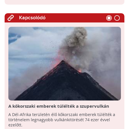
Kapcsolódó
A kőkorszaki emberek túlélték a szupervulkán
kitörését Dél-Afrikában
A Dél-Afrika területén élő kőkorszaki emberek túlélték a
történelem legnagyobb vulkánkitörését 74 ezer évvel
ezelőtt.