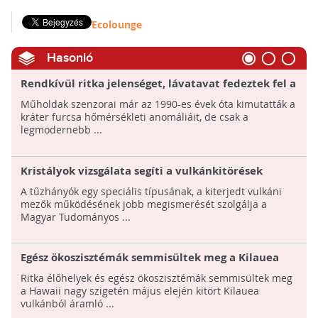
Ecolounge
Hasonló
Rendkívül ritka jelenséget, lávatavat fedeztek fel a
Saunders-sziget havas vulkánján
Műholdak szenzorai már az 1990-es évek óta kimutatták a
kráter furcsa hőmérsékleti anomáliáit, de csak a
legmodernebb ...
Kristályok vizsgálata segíti a vulkánkitörések
előrejelzését
A tűzhányók egy speciális típusának, a kiterjedt vulkáni
mezők működésének jobb megismerését szolgálja a
Magyar Tudományos ...
Egész ökoszisztémák semmisültek meg a Kilauea
vulkán kitörése miatt Hawaii szigetén
Ritka élőhelyek és egész ökoszisztémák semmisültek meg
a Hawaii nagy szigetén május elején kitört Kilauea
vulkánból áramló ...