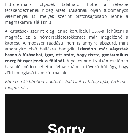
hidrotermális folyadék található. Ebbe a rétegbe
fecskendeznének hideg vizet. (Akadnak olyan tudományos
vélemények is, melyek szerint biztonságosabb lenne a
magmakamra alá ásni.)
A kutatások szerint elég lenne körülbelül 35%-al lehűteni a
magmát, ez a hőmérsékletcsökkentés már megelőzné a
kitörést. A módszer ráadásul nem is annyira abszurd, mint
amennyire első hallásra hangzik.
Izlandon már végeztek
hasonló fúrásokat, igaz, ott azért, hogy tiszta, geotermikus
energiát nyerjenek a földből.
A yellostone-i vulkán esetében
hasonló módon lehetne felhasználni a távozó hőt úgy, hogy
zöld energiává transzformálják.
Ebben a kisfilmben a kitörés hatásait is latolgatják, érdemes
megnézni...