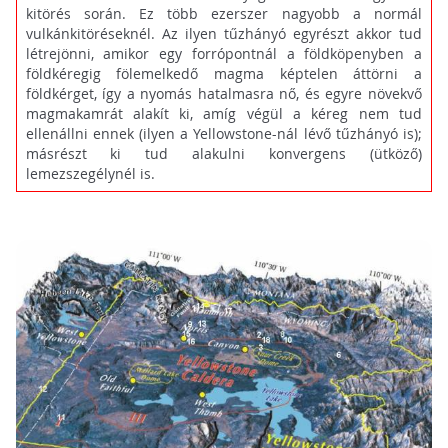
kitörés során. Ez több ezerszer nagyobb a normál
vulkánkitöréseknél. Az ilyen tűzhányó egyrészt akkor tud
létrejönni, amikor egy forrópontnál a földköpenyben a
földkéregig fölemelkedő magma képtelen áttörni a
földkérget, így a nyomás hatalmasra nő, és egyre növekvő
magmakamrát alakít ki, amíg végül a kéreg nem tud
ellenállni ennek (ilyen a Yellowstone-nál lévő tűzhányó is);
másrészt ki tud alakulni konvergens (ütköző)
lemezszegélynél is.