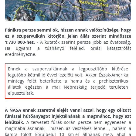
Pánikra persze semmi ok, hiszen annak valószínűsége, hogy
ez a szupervulkán kitörjön, jelen állás szerint mindössze
1:730 000-hez.
- A kutatók szerint persze jobb az óvatosság.
Ha ugyanis a tűzhányó feléled, óriási katasztrófát
eredményezne.
Ennek a szupervulkánnak a legpusztítóbb kitörése
legutóbb kétmillió évvel ezelőtt volt. Akkor Észak-Amerika
mintegy felét beterítette a hamu és a prehisztorikus
állatok egészen a mai Nebraskáig terjedő területen
elpusztultak.
A NASA ennek szeretné elejét venni azzal, hogy egy célzott
fúrással hűtőanyagot injektálnának a magmához, hogy azt
lehűtsék.
A tervezett fúrás során persze nem egyenesen a
magmába ásnának - hiszen az veszélyes lenne -, hanem a
kamra fölött körülbelül 10 km-el állnának meg, ahol a