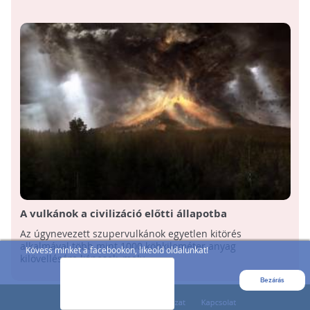
A vulkánok a civilizáció előtti állapotba
taszíthatják az emberiséget
Az úgynevezett szupervulkánok egyetlen kitörés
alkalmával több mint 1000 köbkilométer anyag
Kövess minket a facebookon, likeold oldalunkat!
kilövellésére képesek, mely ...
Bezárás