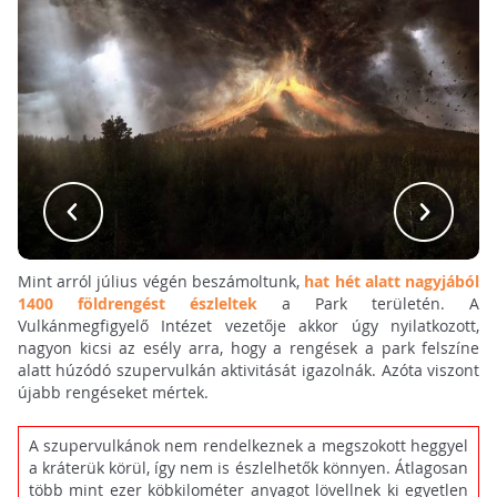
Mint arról július végén beszámoltunk,
hat hét alatt nagyjából
1400 földrengést észleltek
a Park területén. A
Vulkánmegfigyelő Intézet vezetője akkor úgy nyilatkozott,
nagyon kicsi az esély arra, hogy a rengések a park felszíne
alatt húzódó szupervulkán aktivitását igazolnák. Azóta viszont
újabb rengéseket mértek.
A szupervulkánok nem rendelkeznek a megszokott heggyel
a kráterük körül, így nem is észlelhetők könnyen. Átlagosan
több mint ezer köbkilométer anyagot lövellnek ki egyetlen