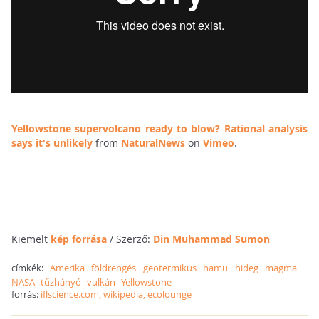
Yellowstone supervolcano ready to blow? Rational analysis
says it's unlikely
from
NaturalNews
on
Vimeo
.
Kiemelt
kép forrása
/ Szerző:
Din Muhammad Sumon
címkék:
Amerika
földrengés
geotermikus
hamu
hideg
magma
NASA
tűzhányó
vulkán
Yellowstone
forrás:
iflscience.com, wikipedia, ecolounge