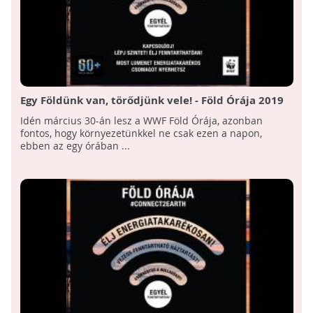
Egy Földünk van, törődjünk vele! - Föld Órája 2019
Idén március 30-án lesz a WWF Föld Órája, azonban
fontos, hogy környezetünkkel ne csak ezen a napon,
ebben az egy órában ...