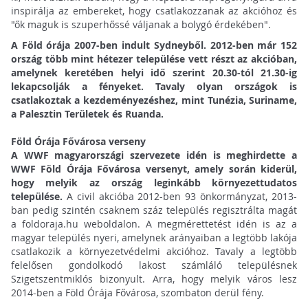
inspirálja az embereket, hogy csatlakozzanak az akcióhoz és
"ők maguk is szuperhőssé váljanak a bolygó érdekében".
A Föld órája 2007-ben indult Sydneyből. 2012-ben már 152
ország több mint hétezer települése vett részt az akcióban,
amelynek keretében helyi idő szerint 20.30-tól 21.30-ig
lekapcsolják a fényeket. Tavaly olyan országok is
csatlakoztak a kezdeményezéshez, mint Tunézia, Suriname,
a Palesztin Területek és Ruanda.
Föld Órája Fővárosa verseny
A WWF magyarországi szervezete idén is meghirdette a
WWF Föld Órája Fővárosa versenyt, amely során kiderül,
hogy melyik az ország leginkább környezettudatos
települése.
A civil akcióba 2012-ben 93 önkormányzat, 2013-
ban pedig szintén csaknem száz település regisztrálta magát
a foldoraja.hu weboldalon. A megmérettetést idén is az a
magyar település nyeri, amelynek arányaiban a legtöbb lakója
csatlakozik a környezetvédelmi akcióhoz. Tavaly a legtöbb
felelősen gondolkodó lakost számláló településnek
Szigetszentmiklós bizonyult. Arra, hogy melyik város lesz
2014-ben a Föld Órája Fővárosa, szombaton derül fény.