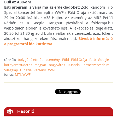
Buli az A38-on!
Esti program is várja ma az érdeklődőket:
Zöld, Random Trip
Special koncerttel ünnepli a WWF a Föld Órája akciót március
29-én 20:00 órától az A38 Hajón. Az esemény az MR2 Petőfi
Rádión és a Google Hangout jóvoltából a foldoraja.hu
weboldalon élőben is követhető lesz. A lekapcsolás ideje alatt,
20:30-tól 21:30-ig zöld bulira váltanak a zenészek, azaz főként
akusztikus hangszereken játszanak majd.
Bővebb információ
a programról ide kattintva
.
címkék:
bolygó
életmód
esemény
Föld
Föld Órája
fotó
Google
környezettudatos
magyar
nagyváros
Ruanda
Természetvédelmi
Világalap
tunézia
verseny
WWF
forrás:
MTI, WWF
Hasonló