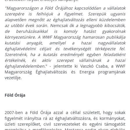
"Magyarországon a Föld Órájához kapcsolódóan a vállalatok
szerepére is felhívjuk a figyelmet. Szerepük ugyanis
alapvetően megnőtt az éghajlatváltozás elleni küzdelemben
az utóbbi évek során. Nemcsak ők a legnagyobb kibocsátók,
de beruházásaikkal is komoly hatást gyakorolnak
környezetünkre. A WWF Magyarország hamarosan publikálja
kutatási anyagát, amellyel a hazai nagyvállalatok
éghajlatvédelmi céljait és tevékenységét térképezte fel.
Szeretnénk, ha a kutatás eredményét egyben feladatként
értékelnék, és aktív szerepet vállalnának a hazai
éghajlatvédelemben.
" - jelentette ki Vaszkó Csaba, a WWF
Magyarország Éghajlatváltozás és Energia programjának
vezetője.
Föld Órája
2007-ben a Föld Órája azzal a céllal született, hogy sokak
figyelmét irányítsa rá az éghajlatváltozásra, és kormányokat,
üzleti szereplőket, civil szervezeteket és egyéni támogatóit
mozgósítsa a megfékezésére. Mostanra pedig olyan globális