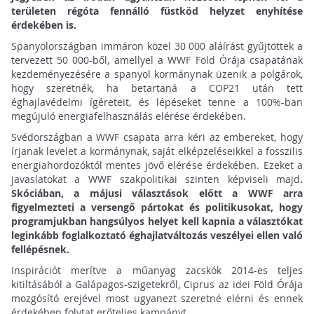
területen régóta fennálló füstköd helyzet enyhítése
érdekében is.
Spanyolországban immáron közel 30 000 aláírást gyűjtöttek a
tervezett 50 000-ből, amellyel a WWF Föld Órája csapatának
kezdeményezésére a spanyol kormánynak üzenik a polgárok,
hogy szeretnék, ha betartaná a COP21 után tett
éghajlavédelmi ígéreteit, és lépéseket tenne a 100%-ban
megújuló energiafelhasználás elérése érdekében.
Svédországban a WWF csapata arra kéri az embereket, hogy
írjanak levelet a kormánynak, saját elképzeléseikkel a fosszilis
energiahordozóktól mentes jövő elérése érdekében. Ezeket a
javaslatokat a WWF szakpolitikai szinten képviseli majd
.
Skóciában, a májusi választások előtt a WWF arra
figyelmezteti a versengő pártokat és politikusokat, hogy
programjukban hangsúlyos helyet kell kapnia a választókat
leginkább foglalkoztató éghajlatváltozás veszélyei ellen való
fellépésnek.
Inspirációt merítve a műanyag zacskók 2014-es teljes
kitiltásából a Galápagos-szigetekről, Ciprus az idei Föld Órája
mozgósító erejével most ugyanezt szeretné elérni és ennek
érdekében folytat erőteljes kampányt.