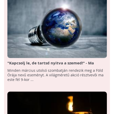
"Kapcsolj le, de tartsd nyitva a szemed!" - Ma
tartják a Föld Óráját
Minden március utolsó szombatján rendezik meg a Föld
Órája nevű eseményt. A világméretű akció résztvevői ma
este fél 9-kor ...