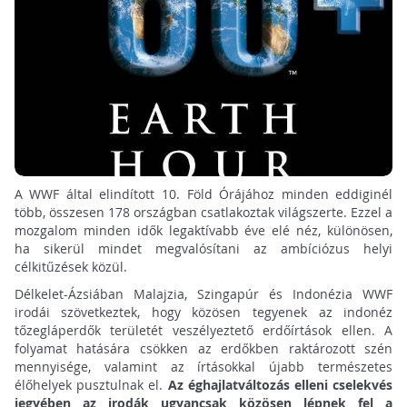
A WWF által elindított 10. Föld Órájához minden eddiginél
több, összesen 178 országban csatlakoztak világszerte. Ezzel a
mozgalom minden idők legaktívabb éve elé néz, különösen,
ha sikerül mindet megvalósítani az ambíciózus helyi
célkitűzések közül.
Délkelet-Ázsiában Malajzia, Szingapúr és Indonézia WWF
irodái szövetkeztek, hogy közösen tegyenek az indonéz
tőzegláperdők területét veszélyeztető erdőírtások ellen. A
folyamat hatására csökken az erdőkben raktározott szén
mennyisége, valamint az írtásokkal újabb természetes
élőhelyek pusztulnak el.
Az éghajlatváltozás elleni cselekvés
jegyében az irodák ugyancsak közösen lépnek fel a