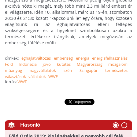
akcióvá nőtte ki magát, mely több mint 2,3 milliárd embert ér
el világszerte. Idén 10. alkalommal, március 19-én, szombaton
20:30 és 21:30 között "kapcsolunk le" egy órára, hogy közösen
világítsunk rá az éghajlatváltozás elleni fellépés
szükségességére és a figyelmet szimbolikusan azokra a
természeti értékekre irányítsuk, amelyek megóvásán az
emberiség túlélése múlik.
címkék:
éghajlatváltozás
emberiség
energia
energiafelhasználás
Föld
Indonézia
jövő
kutatás
Magyarország
mozgalom
műanyag
nagyvállalatok
szén
Szingapúr
természetes
választások
vállalatok
WWF
forrás:
WWF
Hasonló
Föld Órája 2019: kis lépésekkel a nagyobb cél felé