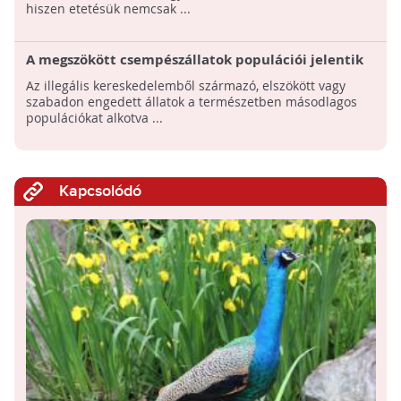
hiszen etetésük nemcsak ...
A megszökött csempészállatok populációi jelentik
az új reményt a veszélyeztetett fajok számára
Az illegális kereskedelemből származó, elszökött vagy
szabadon engedett állatok a természetben másodlagos
populációkat alkotva ...
Kapcsolódó