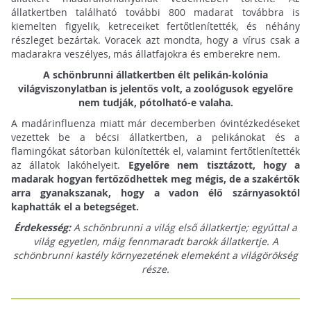
állatkertben található további 800 madarat továbbra is
kiemelten figyelik, ketreceiket fertőtlenítették, és néhány
részleget bezártak. Voracek azt mondta, hogy a vírus csak a
madarakra veszélyes, más állatfajokra és emberekre nem.
A schönbrunni állatkertben élt pelikán-kolónia
világviszonylatban is jelentős volt, a zoológusok egyelőre
nem tudják, pótolható-e valaha.
A madárinfluenza miatt már decemberben óvintézkedéseket
vezettek be a bécsi állatkertben, a pelikánokat és a
flamingókat sátorban különítették el, valamint fertőtlenítették
az állatok lakóhelyeit.
Egyelőre nem tisztázott, hogy a
madarak hogyan fertőződhettek meg mégis, de a szakértők
arra gyanakszanak, hogy a vadon élő szárnyasoktól
kaphatták el a betegséget.
Érdekesség:
A schönbrunni a világ első állatkertje; egyúttal a
világ egyetlen, máig fennmaradt barokk állatkertje. A
schönbrunni kastély környezetének elemeként a világörökség
része.