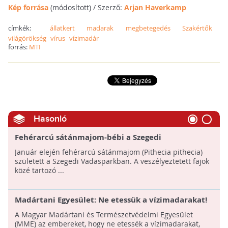
Kép forrása
(módosított) / Szerző:
Arjan Haverkamp
címkék:
állatkert
madarak
megbetegedés
Szakértők
világörökség
vírus
vízimadár
forrás:
MTI
Hasonló
Fehérarcú sátánmajom-bébi a Szegedi
Vadasparkban!
Január elején fehérarcú sátánmajom (Pithecia pithecia)
született a Szegedi Vadasparkban. A veszélyeztetett fajok
közé tartozó ...
Madártani Egyesület: Ne etessük a vízimadarakat!
A Magyar Madártani és Természetvédelmi Egyesület
(MME) az embereket, hogy ne etessék a vízimadarakat,