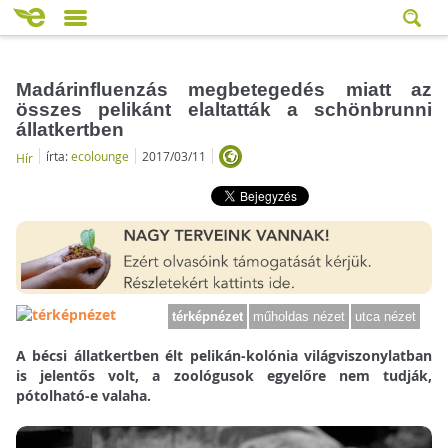
Madárinfluenzás megbetegedés miatt az
összes pelikánt elaltatták a schönbrunni
állatkertben
írta:
ecolounge
2017/03/11
Hír
térképnézet
műholdas nézet
utca nézet
A bécsi állatkertben élt pelikán-kolónia világviszonylatban
is jelentős volt, a zoológusok egyelőre nem tudják,
pótolható-e valaha.