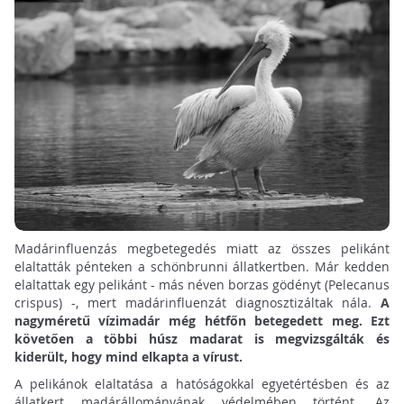
Madárinfluenzás megbetegedés miatt az összes pelikánt
elaltatták pénteken a schönbrunni állatkertben. Már kedden
elaltattak egy pelikánt - más néven borzas gödényt (Pelecanus
crispus) -, mert madárinfluenzát diagnosztizáltak nála.
A
nagyméretű vízimadár még hétfőn betegedett meg. Ezt
követően a többi húsz madarat is megvizsgálták és
kiderült, hogy mind elkapta a vírust.
A pelikánok elaltatása a hatóságokkal egyetértésben és az
állatkert madárállományának védelmében történt. Az