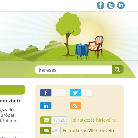
endezheti
t
szálló
európai
17120
Feliratkozás hírlevélre
t többen
435
Feliratkozás VIP hírlevélre