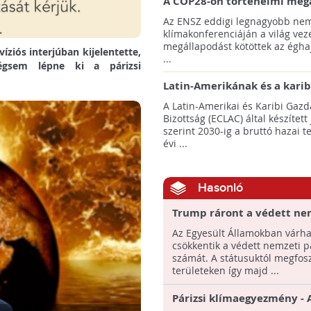
A COP28-on történelmi meg
született! - Összefoglaló az 
Az ENSZ eddigi legnagyobb nem
klímacsúcsáról
klímakonferenciáján a világ veze
megállapodást kötöttek az éghaj
íziós interjúban kijelentette,
...
égsem lépne ki a párizsi
Latin-Amerikának és a karib
térségnek növelniük kell ki
A Latin-Amerikai és Karibi Gazd
az éghajlatvédelmi célok el
Bizottság (ECLAC) által készített
szerint 2030-ig a bruttó hazai 
évi ...
Hasonló
Trump ráront a védett ne
parkokra is?
Az Egyesült Államokban várh
csökkentik a védett nemzeti p
számát. A státusuktól megfosz
területeken így majd ...
Párizsi klímaegyezmény - 