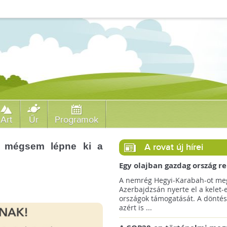
Art
Űr
Programok
on mégsem lépne ki a
A rovat új hírei
Egy olajban gazdag ország r
jövőre a COP29 klímacsúcso
A nemrég Hegyi-Karabah-ot meg
Azerbajdzsán nyerte el a kelet-
országok támogatását. A döntés
azért is ...