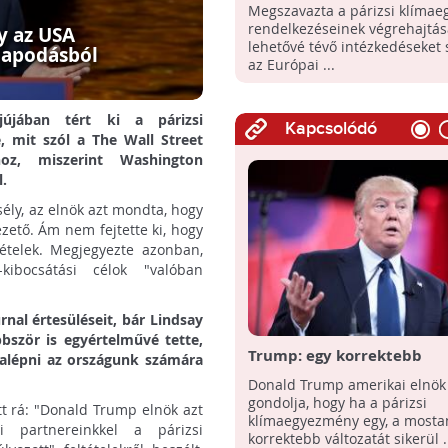
megszavazta a klímamegá
Megszavazta a párizsi klíma
előírásainak végrehajtásá
rendelkezéseinek végrehajtás
y az USA
lehetővé tévő intézkedéseket
llapodásból
az Európai ...
jújában tért ki a párizsi
Kapcsolódó
 mit szól a The Wall Street
oz, miszerint Washington
l.
sély, az elnök azt mondta, hogy
ezető. Ám nem fejtette ki, hogy
tételek. Megjegyezte azonban,
kibocsátási célok "valóban
rnal értesüléseit, bár Lindsay
bbször is egyértelművé tette,
Trump: egy korrektebb
zalépni az országunk számára
megállapodás visszacsábít
Donald Trump amerikai elnök
Washingtont a párizsi
gondolja, hogy ha a párizsi
tt rá: "Donald Trump elnök azt
klímaegyezményhez
klímaegyezmény egy, a mosta
 partnereinkkel a párizsi
korrektebb változatát sikerül .