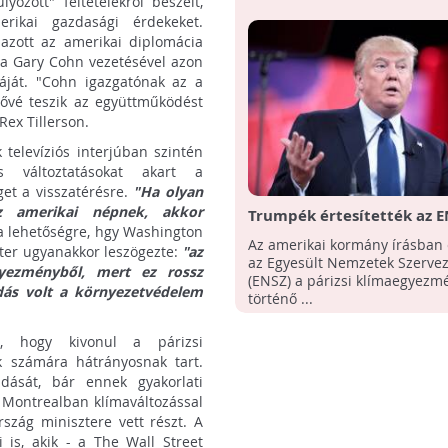
ozott" feltételekről beszélt,
rikai gazdasági érdekeket.
azott az amerikai diplomácia
sa Gary Cohn vezetésével azon
káját. "Cohn igazgatónak az a
tővé teszik az együttműködést
Rex Tillerson.
televíziós interjúban szintén
 változtatásokat akart a
et a visszatérésre.
"Ha olyan
z amerikai népnek, akkor
Trumpék értesítették az E
 a lehetőségre, hgy Washington
párizsi klímaegyezménybő
Az amerikai kormány írásban é
ter ugyanakkor leszögezte:
"az
kilépésről
az Egyesült Nemzetek Szervez
gyezményből, mert ez rossz
(ENSZ) a párizsi klímaegyezm
dás volt a környezetvédelem
történő ...
, hogy kivonul a párizsi
k számára hátrányosnak tart.
dását, bár ennek gyakorlati
 Montrealban klímaváltozással
rszág minisztere vett részt. A
 is, akik - a The Wall Street