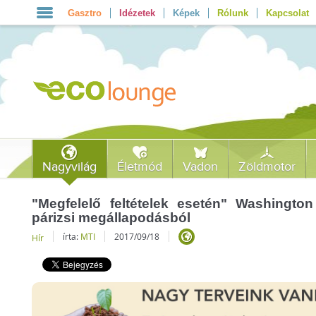
Gasztro
Idézetek
Képek
Rólunk
Kapcsolat
Nagyvilág
Életmód
Vadon
Zöldmotor
"Megfelelő feltételek esetén" Washingt
párizsi megállapodásból
írta:
MTI
2017/09/18
Hír