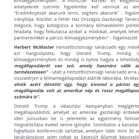
klímaegyezményben". A miniszter "korrekt" és "kiegyensúly
amelyeknek szerinte figyelembe kell venniük az ame
"Eredményesek akarunk lenni, segíteni akarunk" - fogalm
irányítója. Közölte: a Fehér Ház Országos Gazdasági Tanác
dolgozik, hogy kidolgozza a kormány klímavédelmi politi
feladata, hogy felkutassa azokat a módokat, amelyek lehe
partnereinkkel a párizsi klímaegyezményben" - fogalmazott 
Herbert McMaster
nemzetbiztonsági tanácsadó egy másik 
azt hangsúlyozta, hogy Donald Trump mindig is
klímaegyezményben és mindig is nyitva hagyta a lehetőség
megállapodásról van szó, amely hasznára válik a
természetesen"
- utalt a nemzetbiztonsági tanácsadó arra
visszatérjen a klímamegállapodást aláírók táborába. McMas
elnök azért döntött úgy, hogy kivonul a párizsi e
megállapodás volt az amerikai nép és rossz megállapo
számára is".
Donald Trump a választási kampányban megígérte
megállapodásból, amelyet az amerikai gazdasági érdeke
Idén júniusban be is jelentette az egyezmény felmon
megvalósítása éveket venne igénybe. Szombaton a kanadai
foglalkozó konferenciát tartottak, amelyen több mint 30 o
tanácskozáson jelen voltak az Egyesült Államok képviselői