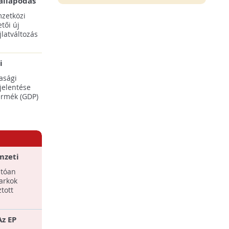
állapodás
ENSZ 28.
zetközi
tői új
latváltozás
i
adásaikat
asági
éréséhez
 jelentése
termék (GDP)
mzeti
atóan
arkok
tott
Az EP