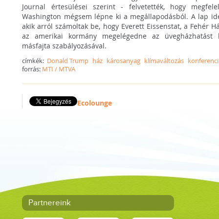
Journal értesülései szerint - felvetették, hogy megfe
Washington mégsem lépne ki a megállapodásból. A lap idéz
akik arról számoltak be, hogy Everett Eissenstat, a Fehér H
az amerikai kormány megelégedne az üvegházhatást ki
másfajta szabályozásával.
címkék:
Donald Trump
ház
károsanyag
klímaváltozás
konferenci
forrás:
MTI / MTVA
Ecolounge
Partnereink