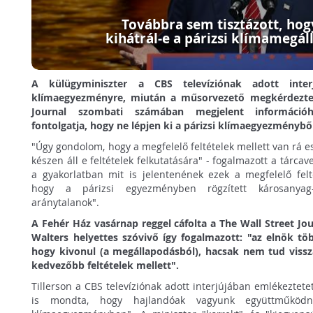
Továbbra sem tisztázott, hog
kihátrál-e a párizsi klímamegá
A külügyminiszter a CBS televíziónak adott inter
klímaegyezményre, miután a műsorvezető megkérdezte,
Journal szombati számában megjelent információh
fontolgatja, hogy ne lépjen ki a párizsi klímaegyezménybő
"Úgy gondolom, hogy a megfelelő feltételek mellett van rá e
készen áll e feltételek felkutatására" - fogalmazott a tárcav
a gyakorlatban mit is jelentenének ezek a megfelelő fel
hogy a párizsi egyezményben rögzített károsanyag-
aránytalanok".
A Fehér Ház vasárnap reggel cáfolta a The Wall Street Jou
Walters helyettes szóvivő így fogalmazott: "az elnök tö
hogy kivonul (a megállapodásból), hacsak nem tud viss
kedvezőbb feltételek mellett".
Tillerson a CBS televíziónak adott interjújában emlékeztete
is mondta, hogy hajlandóak vagyunk együttműködni