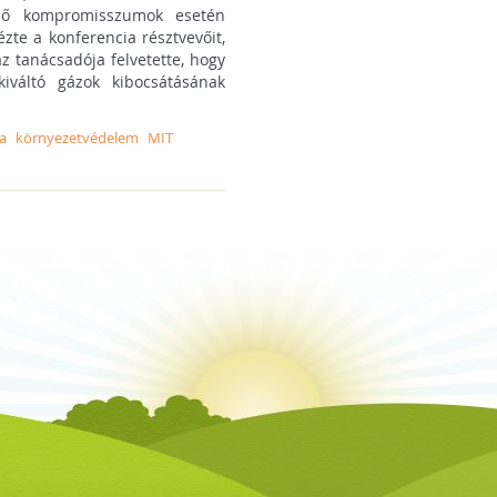
lelő kompromisszumok esetén
te a konferencia résztvevőit,
áz tanácsadója felvetette, hogy
váltó gázok kibocsátásának
a
környezetvédelem
MIT