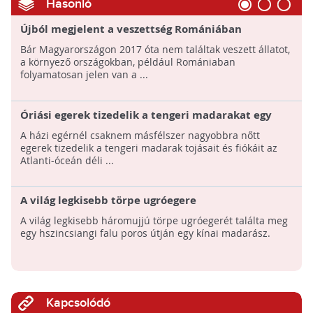
Hasonló
Újból megjelent a veszettség Romániában
Bár Magyarországon 2017 óta nem találtak veszett állatot,
a környező országokban, például Romániaban
folyamatosan jelen van a ...
Óriási egerek tizedelik a tengeri madarakat egy
atlanti-óceáni szigeten
A házi egérnél csaknem másfélszer nagyobbra nőtt
egerek tizedelik a tengeri madarak tojásait és fiókáit az
Atlanti-óceán déli ...
A világ legkisebb törpe ugróegere
A világ legkisebb háromujjú törpe ugróegerét találta meg
egy hszincsiangi falu poros útján egy kínai madarász.
Kapcsolódó