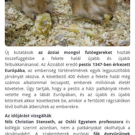
Új kutatások
az ázsiai mongol futóegereket
hozták
összefüggésbe a fekete halál újabb és újabb
felbukkanásaival. Az Ázsiából eredő
pestis 1347-ben érkezett
Európába
, az emberiség történelmének egyik legpusztítóbb
járványát okozva. A következő 400 évben a fekete halál még
számos alkalommal lecsapott, emberek millióinak életét
követelve. Úgy tartják, hogy a pestis a házi patkányok révén
vetette meg a lábát Európában, és az újabb és újabb
kitörések akkor következtek be, amikor a fertőzött rágcsálókon
lévő bolhák átkerültek az emberekre.
Az időjárást vizsgálták
Nils Christian Stenseth, az Oslói Egyetem professzora
és
kollégái szerint azonban, nem a patkányokat okolhatjuk a
járványokért. A szakemberek európai
fák évgyűrűinek