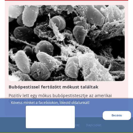
Bubópestissel fertőzött mókust találtak
Amerikában
Pozitív lett egy mókus bubópestistesztje az amerikai
Colorado államban - írták a helyi lapok.
Kövess minket a facebookon, likeold oldalunkat!
Bezárás