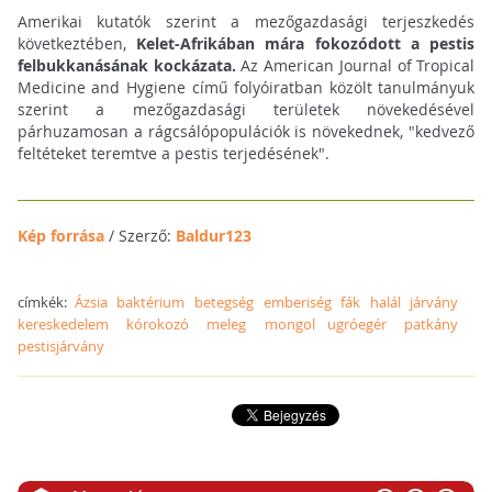
Amerikai kutatók szerint a mezőgazdasági terjeszkedés
következtében,
Kelet-Afrikában mára fokozódott a pestis
felbukkanásának kockázata.
Az American Journal of Tropical
Medicine and Hygiene című folyóiratban közölt tanulmányuk
szerint a mezőgazdasági területek növekedésével
párhuzamosan a rágcsálópopulációk is növekednek, "kedvező
feltéteket teremtve a pestis terjedésének".
Kép forrása
/ Szerző:
Baldur123
címkék:
Ázsia
baktérium
betegség
emberiség
fák
halál
járvány
kereskedelem
kórokozó
meleg
mongol ugróegér
patkány
pestisjárvány