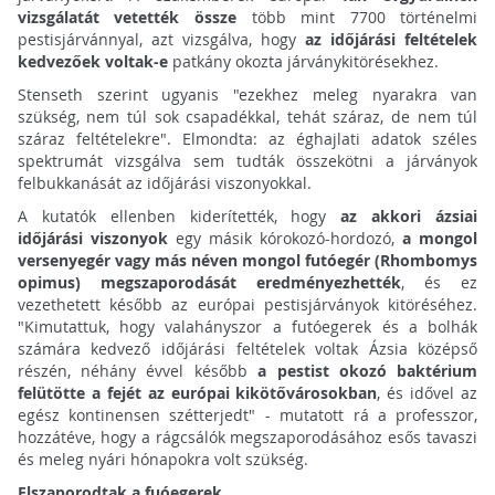
vizsgálatát vetették össze
több mint 7700 történelmi
pestisjárvánnyal, azt vizsgálva, hogy
az időjárási feltételek
kedvezőek voltak-e
patkány okozta járványkitörésekhez.
Stenseth szerint ugyanis "ezekhez meleg nyarakra van
szükség, nem túl sok csapadékkal, tehát száraz, de nem túl
száraz feltételekre". Elmondta: az éghajlati adatok széles
spektrumát vizsgálva sem tudták összekötni a járványok
felbukkanását az időjárási viszonyokkal.
A kutatók ellenben kiderítették, hogy
az akkori ázsiai
időjárási viszonyok
egy másik kórokozó-hordozó,
a mongol
versenyegér vagy más néven mongol futóegér (Rhombomys
opimus) megszaporodását eredményezhették
, és ez
vezethetett később az európai pestisjárványok kitöréséhez.
"Kimutattuk, hogy valahányszor a futóegerek és a bolhák
számára kedvező időjárási feltételek voltak Ázsia középső
részén, néhány évvel később
a pestist okozó baktérium
felütötte a fejét az európai kikötővárosokban
, és idővel az
egész kontinensen szétterjedt" - mutatott rá a professzor,
hozzátéve, hogy a rágcsálók megszaporodásához esős tavaszi
és meleg nyári hónapokra volt szükség.
Elszaporodtak a fuóegerek