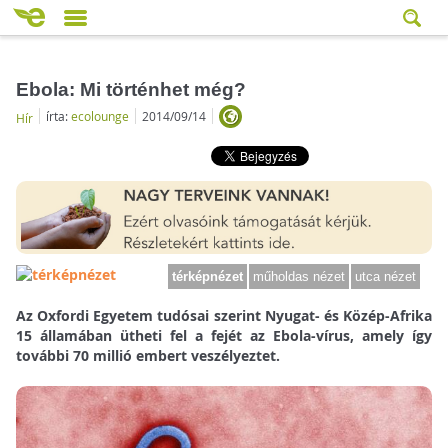
Ebola: Mi történhet még?
írta:
ecolounge
2014/09/14
Hír
térképnézet
műholdas nézet
utca nézet
Az Oxfordi Egyetem tudósai szerint Nyugat- és Közép-Afrika
15 államában ütheti fel a fejét az Ebola-vírus, amely így
további 70 millió embert veszélyeztet.