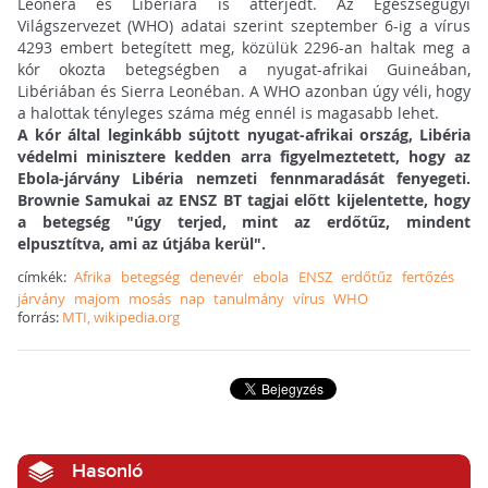
Leonéra és Libériára is átterjedt. Az Egészségügyi
Világszervezet (WHO) adatai szerint szeptember 6-ig a vírus
4293 embert betegített meg, közülük 2296-an haltak meg a
kór okozta betegségben a nyugat-afrikai Guineában,
Libériában és Sierra Leonéban. A WHO azonban úgy véli, hogy
a halottak tényleges száma még ennél is magasabb lehet.
A kór által leginkább sújtott nyugat-afrikai ország, Libéria
védelmi minisztere kedden arra figyelmeztetett, hogy az
Ebola-járvány Libéria nemzeti fennmaradását fenyegeti.
Brownie Samukai az ENSZ BT tagjai előtt kijelentette, hogy
a betegség "úgy terjed, mint az erdőtűz, mindent
elpusztítva, ami az útjába kerül".
címkék:
Afrika
betegség
denevér
ebola
ENSZ
erdőtűz
fertőzés
járvány
majom
mosás
nap
tanulmány
vírus
WHO
forrás:
MTI, wikipedia.org
Hasonló