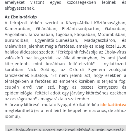
amelyeket viszont egyes közösségekben leölnek és
elfogyasztanak.
Az Ebola-térkép
A felrajzolt térkép szerint a Közép-Afrikai Köztársaságban,
Kamerunban, Ghánában, Elefántcsontparton, Gabonban,
Angolában, Tanzániában, Togóban, Etiópiában, Mozambikban,
Burundiban, Egyenlítői-Guineában, Madagaszkáron, és
Malawiban jelenhet meg a fertőzés, amely ez idáig közel 2300
halálos áldozatot szedett. "Térképünk felvázolja az Ebola-vírus
valószínű bacilusgazdáit az állatállományban, és ami jóval
kiterjedtebb, mint korábban feltételeztük" - nyilatkozott
korábban Nick Golding, az Oxfordi Egyetem zoológiai
tanszékének kutatója. "Ez nem jelenti azt, hogy ezekben a
térségekben a fertőzés az emberek körében is terjedni fog,
csupán arról van szó, hogy az összes környezeti és
epidemiológiai feltétel adott egy járvány kitöréséhez ezekben
az országokban" - magyarázta a szakember.
A járvány kitörését mutató Nyugat-Afrikai térkép
ide kattintva
megtekinthető (ez a fent leírt térképpel nem azonos, de ahhoz
idomul).
Az Ebola-vírust a Kongó egyik mellékfolyója után nevezték