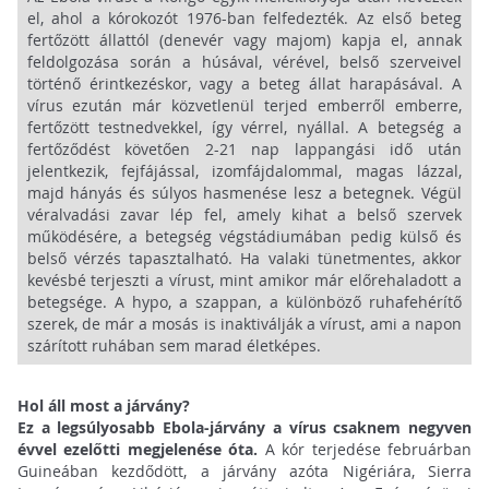
el, ahol a kórokozót 1976-ban felfedezték. Az első beteg
fertőzött állattól (denevér vagy majom) kapja el, annak
feldolgozása során a húsával, vérével, belső szerveivel
történő érintkezéskor, vagy a beteg állat harapásával. A
vírus ezután már közvetlenül terjed emberről emberre,
fertőzött testnedvekkel, így vérrel, nyállal. A betegség a
fertőződést követően 2-21 nap lappangási idő után
jelentkezik, fejfájással, izomfájdalommal, magas lázzal,
majd hányás és súlyos hasmenése lesz a betegnek. Végül
véralvadási zavar lép fel, amely kihat a belső szervek
működésére, a betegség végstádiumában pedig külső és
belső vérzés tapasztalható. Ha valaki tünetmentes, akkor
kevésbé terjeszti a vírust, mint amikor már előrehaladott a
betegsége. A hypo, a szappan, a különböző ruhafehérítő
szerek, de már a mosás is inaktiválják a vírust, ami a napon
szárított ruhában sem marad életképes.
Hol áll most a járvány?
Ez a legsúlyosabb Ebola-járvány a vírus csaknem negyven
évvel ezelőtti megjelenése óta.
A kór terjedése februárban
Guineában kezdődött, a járvány azóta Nigériára, Sierra