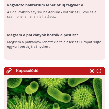
Ragadozó baktérium lehet az új fegyver a
szuperkórokozók ellen
A Bdellovibrio egy sor baktérium - köztük az E. coli és a
szalmonella - ellen is hatásos.
Mégsem a patkányok hozták a pestist?
Mégsem a patkányok lehettek a felelősek az Európát sújtó
egykori pestisjárványokért.
Kapcsolódó