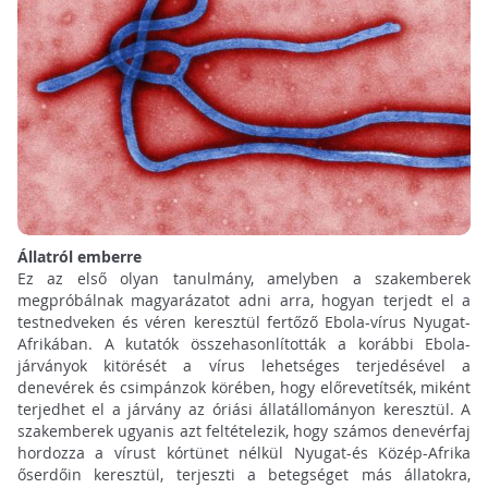
Állatról emberre
Ez az első olyan tanulmány, amelyben a szakemberek
megpróbálnak magyarázatot adni arra, hogyan terjedt el a
testnedveken és véren keresztül fertőző Ebola-vírus Nyugat-
Afrikában. A kutatók összehasonlították a korábbi Ebola-
járványok kitörését a vírus lehetséges terjedésével a
denevérek és csimpánzok körében, hogy előrevetítsék, miként
terjedhet el a járvány az óriási állatállományon keresztül. A
szakemberek ugyanis azt feltételezik, hogy számos denevérfaj
hordozza a vírust kórtünet nélkül Nyugat-és Közép-Afrika
őserdőin keresztül, terjeszti a betegséget más állatokra,