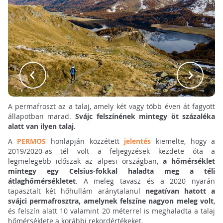
A permafroszt az a talaj, amely két vagy több éven át fagyott
állapotban marad.
Svájc felszínének mintegy öt százaléka
alatt van ilyen talaj.
A
PERMOS
honlapján közzétett
jelentés
kiemelte, hogy a
2019/2020-as tél volt a feljegyzések kezdete óta a
legmelegebb időszak az alpesi országban,
a hőmérséklet
mintegy egy Celsius-fokkal haladta meg a téli
átlaghőmérsékletet
. A meleg tavasz és a 2020 nyarán
tapasztalt két hőhullám aránytalanul
negatívan hatott a
svájci permafrosztra, amelynek felszíne nagyon meleg volt
,
és felszín alatt 10 valamint 20 méterrel is meghaladta a talaj
hőmérséklete a korábbi rekordértékeket.