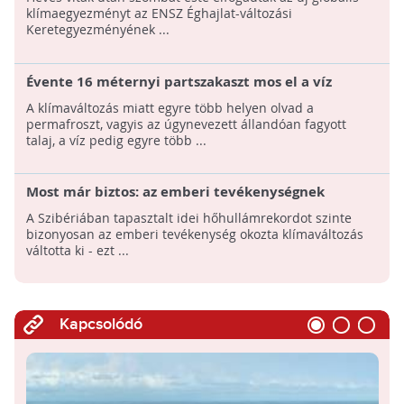
klímaegyezményt az ENSZ Éghajlat-változási
Keretegyezményének ...
Évente 16 méternyi partszakaszt mos el a víz
Szibériában az olvadás hatására
A klímaváltozás miatt egyre több helyen olvad a
permafroszt, vagyis az úgynevezett állandóan fagyott
talaj, a víz pedig egyre több ...
Most már biztos: az emberi tevékenységnek
köszönhető a szibériai hőhullám
A Szibériában tapasztalt idei hőhullámrekordot szinte
bizonyosan az emberi tevékenység okozta klímaváltozás
váltotta ki - ezt ...
Kapcsolódó