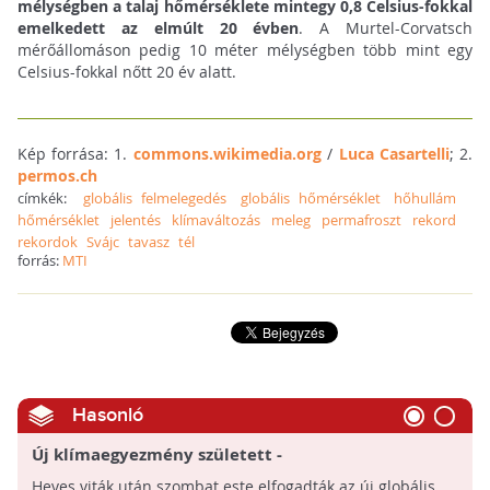
mélységben a talaj hőmérséklete mintegy 0,8 Celsius-fokkal
emelkedett az elmúlt 20 évben
. A Murtel-Corvatsch
mérőállomáson pedig 10 méter mélységben több mint egy
Celsius-fokkal nőtt 20 év alatt.
Kép forrása: 1.
commons.wikimedia.org
/
Luca Casartelli
; 2.
permos.ch
címkék:
globális felmelegedés
globális hőmérséklet
hőhullám
hőmérséklet
jelentés
klímaváltozás
meleg
permafroszt
rekord
rekordok
Svájc
tavasz
tél
forrás:
MTI
Hasonló
Új klímaegyezmény született -
Kompromisszumokkal
Heves viták után szombat este elfogadták az új globális