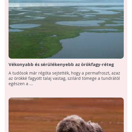
Vékonyabb és sérülékenyebb az örökfagy-réteg
Alaszka alatt, mint eddig hitték
A tudósok már régóta sejtették, hogy a permafroszt, azaz
az örökké fagyott talaj vastag, szilárd tömege a tundrától
egészen a ...