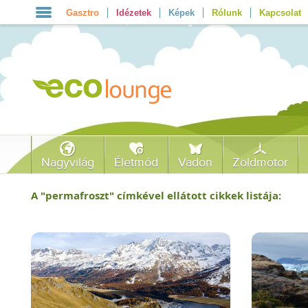
Gasztro
Idézetek
Képek
Rólunk
Kapcsolat
Nagyvilág
Életmód
Vadon
Zöldmotor
A "
permafroszt
" címkével ellátott cikkek listája: