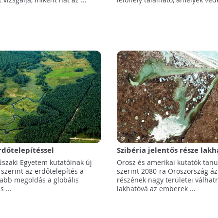
dőtelepítéssel
Szibéria jelentős része lak
tő Földünk?
válhat a klímaváltozás hat
űszaki Egyetem kutatóinak új
Orosz és amerikai kutatók tan
szerint az erdőtelepítés a
szerint 2080-ra Oroszország áz
abb megoldás a globális
részének nagy területei válhat
 ...
lakhatóvá az emberek ...