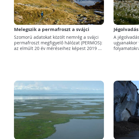
Melegszik a permafroszt a svájci
Jégolvadás
Alpokban
változtatj
Szomorú adatokat közölt nemrég a svájci
A jégolvadás
permafroszt megfigyelő hálózat (PERMOS):
ugyanakkor v
az elmúlt 20 év méréseihez képest 2019 ...
folyamatokr