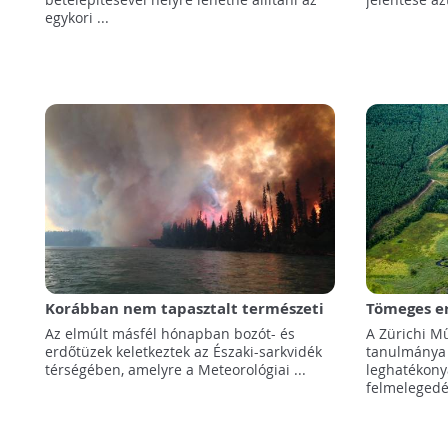
egykori ...
Korábban nem tapasztalt természeti
Tömeges er
tüzek tombolnak az Északi-sarkvidék
megmenthe
Az elmúlt másfél hónapban bozót- és
A Zürichi M
térségében!
erdőtüzek keletkeztek az Északi-sarkvidék
tanulmánya 
térségében, amelyre a Meteorológiai ...
leghatékony
felmelegedés