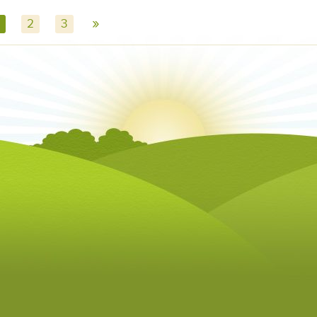
»
2
3