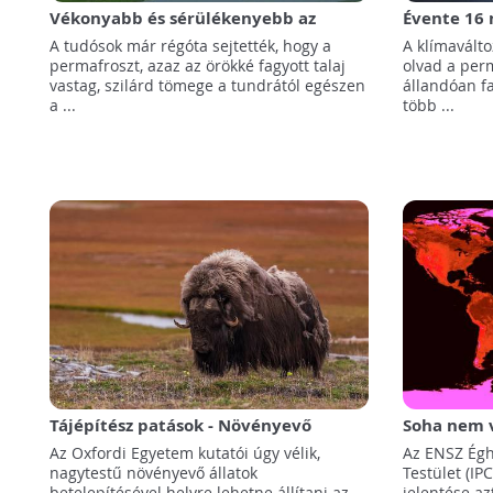
Vékonyabb és sérülékenyebb az
Évente 16 
örökfagy-réteg Alaszka alatt, mint
el a víz Sz
A tudósok már régóta sejtették, hogy a
A klímavált
eddig hitték
hatására
permafroszt, azaz az örökké fagyott talaj
olvad a per
vastag, szilárd tömege a tundrától egészen
állandóan fa
a ...
több ...
Tájépítész patások - Növényevő
Soha nem v
állatokkal a permafroszt olvadása
hatású a k
Az Oxfordi Egyetem kutatói úgy vélik,
Az ENSZ Égh
ellen?
és a jégge
nagytestű növényevő állatok
Testület (IP
betelepítésével helyre lehetne állítani az
jelentése azt