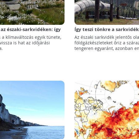
 az északi-sarkvidéken: így
Így teszi tönkre a sarkvidék
a meg a globális éghajlatot
alaszkai olajkitermelés
 a klímaváltozás egyik tünete,
Az északi sarkvidék jelentős ola
issza is hat az időjárási
földgázkészleteket őriz a szára
a.
tengeren egyaránt, azonban en