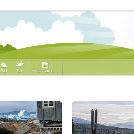
Art
Űr
Programok