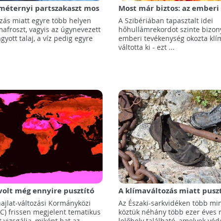
méternyi partszakaszt mos
Most már biztos: az emberi
ibériában az olvadás
tevékenységnek köszönhet
ozás miatt egyre több helyen
A Szibériában tapasztalt idei
szibériai hőhullám
mafroszt, vagyis az úgynevezett
hőhullámrekordot szinte bizon
gyott talaj, a víz pedig egyre
emberi tevékenység okozta klí
váltotta ki - ezt ...
olt még ennyire pusztító
A klímaváltozás miatt pusz
límaváltozás a tengereken
Grönland régészeti lelőhely
ajlat-változási Kormányközi
Az Északi-sarkvidéken több min
l borított vidékeken
CC) frissen megjelent tematikus
köztük néhány több ezer éves 
 vizsgálja, miként hat az ...
lelőhely található, amelyek véde