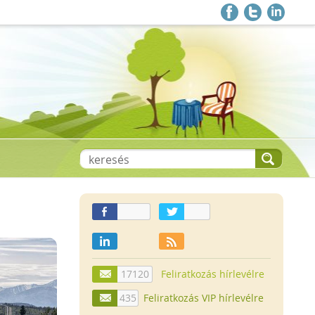
17120
Feliratkozás hírlevélre
435
Feliratkozás VIP hírlevélre