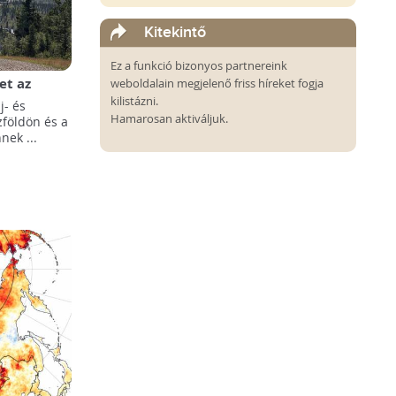
Kitekintő
Ez a funkció bizonyos partnereink
et az
weboldalain megjelenő friss híreket fogja
kilistázni.
j- és
Hamarosan aktiváljuk.
zföldön és a
nek ...