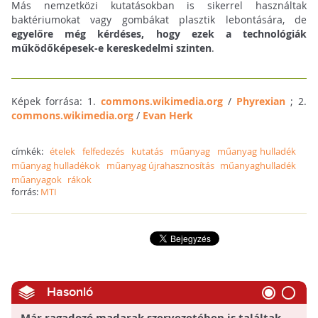
Más nemzetközi kutatásokban is sikerrel használtak
baktériumokat vagy gombákat plasztik lebontására, de
egyelőre még kérdéses, hogy ezek a technológiák
működőképesek-e kereskedelmi szinten
.
Képek forrása: 1.
commons.wikimedia.org
/
Phyrexian
; 2.
commons.wikimedia.org
/
Evan Herk
címkék:
ételek
felfedezés
kutatás
műanyag
műanyag hulladék
műanyag hulladékok
műanyag újrahasznosítás
műanyaghulladék
műanyagok
rákok
forrás:
MTI
Hasonló
Már ragadozó madarak szervezetében is találtak