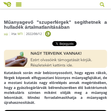
Műanyagevő "szuperférgek" segíthetnek a
hulladék ártalmatlanításában
írta:
MTI
2022/06/12
Hír
Kutatások során már bebizonyosodott, hogy egyes rákok,
férgek képesek elfogyasztani bizonyos műanyagfajtákat, de
a mostani kutatás nagy előrelépés annak megértésében,
hogy a gyászbogárlárvák bélrendszerében élő baktériumok
molekuláris szinten miként oldják meg a műanyag
lebontását. Mindez forradalmasíthatja a műanyagok
újrahasznosítását.