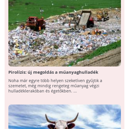
Pirolízis: új megoldás a műanyaghulladék
kezelésére?
Noha már egyre több helyen szeketíven gyűjtik a
szemetet, még mindig rengeteg műanyag végzi
hulladéklerakóban és égetőkben. ...