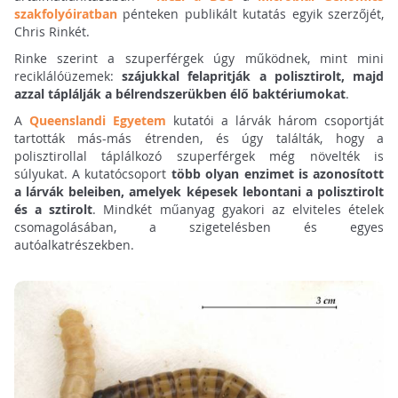
szakfolyóiratban
pénteken publikált kutatás egyik szerzőjét,
Chris Rinkét.
Rinke szerint a szuperférgek úgy működnek, mint mini
reciklálóüzemek:
szájukkal felapritják a polisztirolt, majd
azzal táplálják a bélrendszerükben élő baktériumokat
.
A
Queenslandi Egyetem
kutatói a lárvák három csoportját
tartották más-más étrenden, és úgy találták, hogy a
polisztirollal táplálkozó szuperférgek még növelték is
súlyukat. A kutatócsoport
több olyan enzimet is azonosított
a lárvák beleiben, amelyek képesek lebontani a polisztirolt
és a sztirolt
. Mindkét műanyag gyakori az elviteles ételek
csomagolásában, a szigetelésben és egyes
autóalkatrészekben.