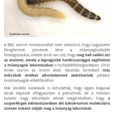
A BBC szerint mindazonáltal nem valószínű, hogy nagyüzemi
féregfarmok jönnének létre a műanyaghulladék
feldolgozására, inkább arról van szó, hogy
meg kell találni azt
az enzimet, amely a legnagyobb hatékonysággal segíthetne
a műanyagok lebontásában
a hulladékfeldolgozókban. Chris
Rinke szerint az enzim általi lebontás termékeit
más
mikrobák értékes alkotóelemmé alakíthatnák
például
bioműanyagok előállításához.
Már korábbi kutatások is kimutatták, hogy egyes bogarak
lárvái képesek elfogyasztani a polisztirolt, de a mostani
kutatás nagy előrelépés annak megértésében, hogy
a
szuperférgek bélrendszerében élő baktériumok molekuláris
szinten miként oldják meg a műanyag lebontását
.