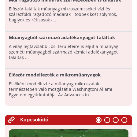
mikroműanyagot
Először találtak műanyag mikroszemcséket vízi és
szárazföldi ragadozó madarak - többek közt sólymok,
baglyok és rétisasok - ...
Műanyagból származó adalékanyagot találtak
északi-sarkvidéki madár tojásaiban
A világ legtávolabbi, ősi területeire is eljut a műanyag
szemét: műanyagból származó kémiai adalékanyagot
találtak ...
Először modellezték a mikroműanyagok
természetben való mozgását
Elsőként modellezte a műanyag mikroszálak
természetben való mozgását a Washingtoni Állami
Egyetem egyik kutatója. Az Advances in ...
Kapcsolódó