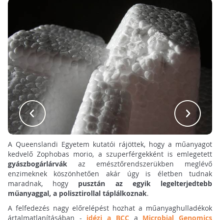
A Queenslandi Egyetem kutatói rájöttek, hogy a műanyagot
kedvelő Zophobas morio, a szuperférgekként is emlegetett
gyászbogárlárvák
az emésztőrendszerükben meglévő
enzimeknek köszönhetően akár úgy is életben tudnak
maradnak, hogy
pusztán az egyik legelterjedtebb
műanyaggal, a polisztirollal táplálkoznak
.
A felfedezés nagy előrelépést hozhat a műanyaghulladékok
ártalmatlanításában -
idézi a BCC
a
Microbial Genomics