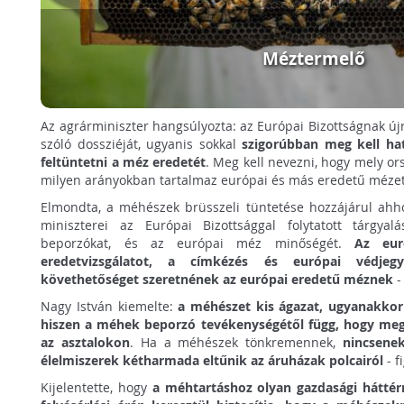
Méztermelő
Az agrárminiszter hangsúlyozta: az Európai Bizottságnak újr
szóló dossziéját, ugyanis sokkal
szigorúbban meg kell ha
feltüntetni a méz eredetét
. Meg kell nevezni, hogy mely or
milyen arányokban tartalmaz európai és más eredetű mézet
Elmondta, a méhészek brüsszeli tüntetése hozzájárul ahh
miniszterei az Európai Bizottsággal folytatott tárgya
beporzókat, és az európai méz minőségét.
Az eur
eredetvizsgálatot, a címkézés és európai védj
követhetőséget szeretnének az európai eredetű méznek
-
Nagy István kiemelte:
a méhészet kis ágazat, ugyanakkor 
hiszen a méhek beporzó tevékenységétől függ, hogy meg
az asztalokon
. Ha a méhészek tönkremennek,
nincsene
élelmiszerek kétharmada eltűnik az áruházak polcairól
- f
Kijelentette, hogy
a méhtartáshoz olyan gazdasági háttér