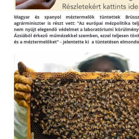
Magyar és spanyol méztermelők tüntettek Brüss
agrárminiszter is részt vett: "Az európai mézpolitika tel
nem nyújt elegendő védelmet a laboratóriumi körülménye
Ázsiából érkező műmézekkel szemben, ezzel teljesen tönk
és a méztermelőket" - jelentette ki a tüntetésen elmondo