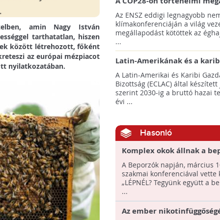
A COP28-on történelmi meg
született! - Összefoglaló az 
Az ENSZ eddigi legnagyobb nem
klímacsúcsáról
klímakonferenciáján a világ veze
zelben, amin Nagy István
megállapodást kötöttek az éghaj
jességgel tarthatatlan, hiszen
...
k között létrehozott, főként
reteszi az európai mézpiacot
Latin-Amerikának és a karib
tt nyilatkozatában.
térségnek növelniük kell ki
A Latin-Amerikai és Karibi Gazd
az éghajlatvédelmi célok el
Bizottság (ECLAC) által készített
szerint 2030-ig a bruttó hazai 
évi ...
Hasonló
Komplex okok állnak a be
tömeges pusztulása mögöt
A Beporzók napján, március 1
szakmai konferenciával vette 
„LÉPNÉL? Tegyünk együtt a be
...
Az ember nikotinfüggőség