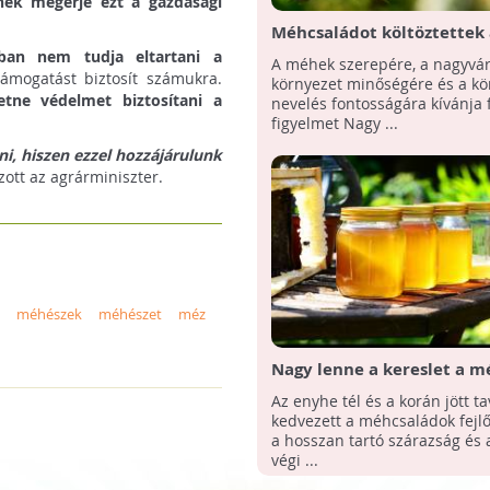
knek megérje ezt a gazdasági
Méhcsaládot költöztettek 
Agrárminisztérium erkély
ban nem tudja eltartani a
A méhek szerepére, a nagyvár
támogatást biztosít számukra.
környezet minőségére és a kö
tne védelmet biztosítani a
nevelés fontosságára kívánja f
figyelmet Nagy ...
i, hiszen ezzel hozzájárulunk
ott az agrárminiszter.
méhészek
méhészet
méz
Nagy lenne a kereslet a mé
járvány miatt, de kevés m
Az enyhe tél és a korán jött t
számítanak a méhészek id
kedvezett a méhcsaládok fejl
a hosszan tartó szárazság és 
végi ...