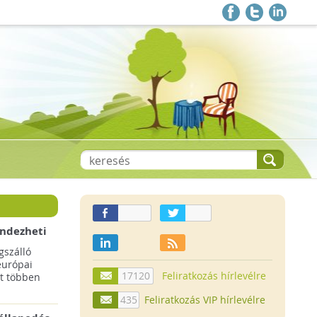
endezheti
t
szálló
európai
17120
Feliratkozás hírlevélre
t többen
435
Feliratkozás VIP hírlevélre