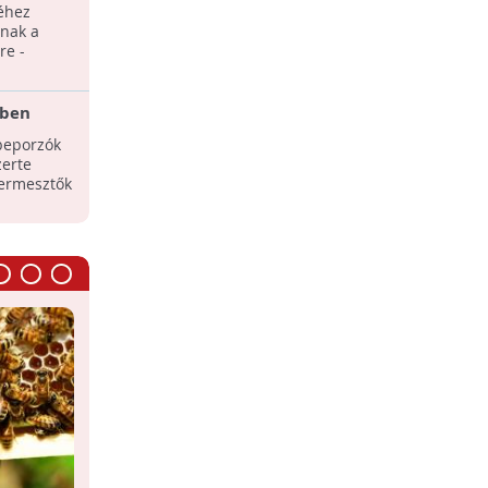
hatnak a
éhez
Ha a méhek kipusztulnak, az
nak a
emberiségnek is csak négy éve marad -
re -
mondta állítólag Einstein.
ében
 szerek
beporzók
erte
termesztők