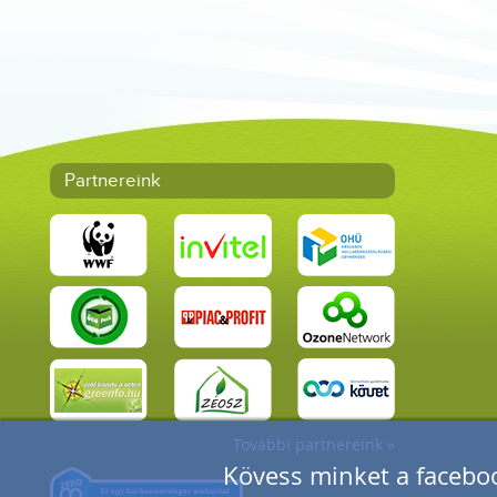
Partnereink
További partnereink »
Kövess minket a faceboo