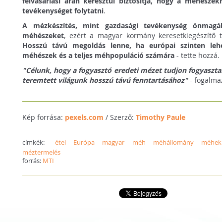
felvásárlási árán keresztül biztosítja, hogy a méhésze
tevékenységet folytatni
.
A mézkészítés, mint gazdasági tevékenység önmagá
méhészeket
, ezért a magyar kormány keresetkiegészítő 
Hosszú távú megoldás lenne, ha európai szinten lehe
méhészek és a teljes méhpopuláció számára
- tette hozzá.
"Célunk, hogy a fogyasztó eredeti mézet tudjon fogyasztan
teremtett világunk hosszú távú fenntartásához"
- fogalmaz
Kép forrása:
pexels.com
/ Szerző:
Timothy Paule
címkék:
étel
Európa
magyar
méh
méhállomány
méhek
méztermelés
forrás:
MTI