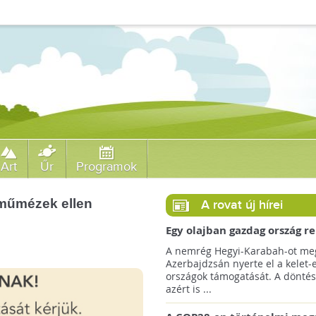
Art
Űr
Programok
 műmézek ellen
A rovat új hírei
Egy olajban gazdag ország r
jövőre a COP29 klímacsúcso
A nemrég Hegyi-Karabah-ot meg
Azerbajdzsán nyerte el a kelet-
országok támogatását. A döntés
azért is ...