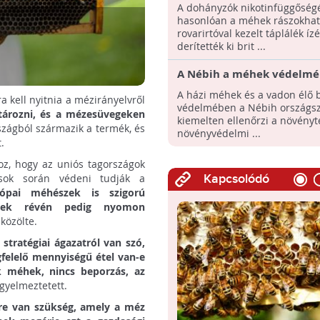
hasonlóan a méhek rászok
A dohányzók nikotinfüggőség
rovarirtószer ízére
hasonlóan a méhek rászokhat
rovarirtóval kezelt táplálék ízé
derítették ki brit ...
A Nébih a méhek védelm
ellenőrzi a növényvédelmi
A házi méhek és a vadon élő 
a kell nyitnia a mézirányelvről
használatát
védelmében a Nébih országsz
tározni, és a mézesüvegeken
kiemelten ellenőrzi a növény
szágból származik a termék, és
növényvédelmi ...
.
oz, hogy az uniós tagországok
lások során védeni tudják a
Kapcsolódó
ópai méhészek is szigorú
egyek révén pedig nyomon
 közölte.
stratégiai ágazatról van szó,
felelő mennyiségű étel van-e
k méhek, nincs beporzás, az
igyelmeztetett.
re van szükség, amely a méz