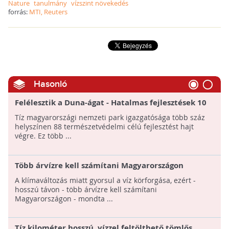
Nature
tanulmány
vízszint növekedés
forrás:
MTI, Reuters
Hasonló
Felélesztik a Duna-ágat - Hatalmas fejlesztések 10
nemzeti parkban
Tíz magyarországi nemzeti park igazgatósága több száz
helyszínen 88 természetvédelmi célú fejlesztést hajt
végre. Ez több ...
Több árvízre kell számítani Magyarországon
A klímaváltozás miatt gyorsul a víz körforgása, ezért -
hosszú távon - több árvízre kell számítani
Magyarországon - mondta ...
Tíz kilométer hosszú, vízzel feltölthető tömlős