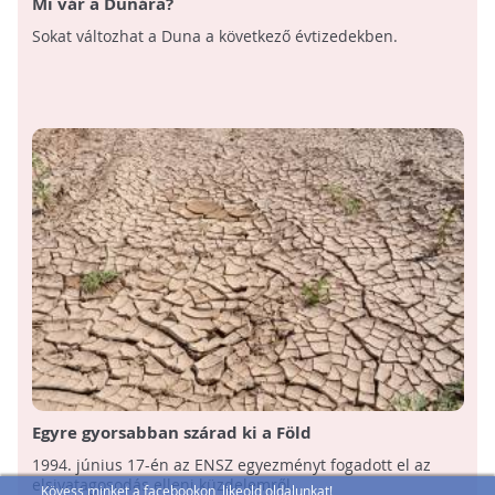
Mi vár a Dunára?
Sokat változhat a Duna a következő évtizedekben.
Egyre gyorsabban szárad ki a Föld
1994. június 17-én az ENSZ egyezményt fogadott el az
elsivatagosodás elleni küzdelemről.
Kövess minket a facebookon, likeold oldalunkat!