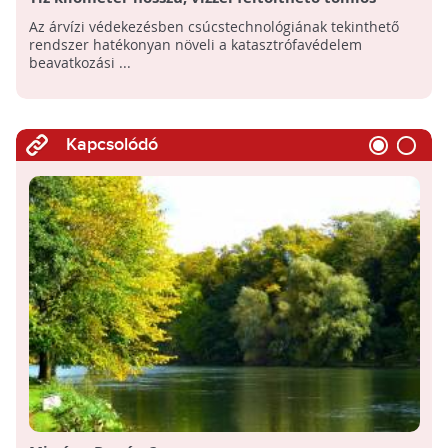
mobilgát az árvízi védekezésért
Az árvízi védekezésben csúcstechnológiának tekinthető
rendszer hatékonyan növeli a katasztrófavédelem
beavatkozási ...
Kapcsolódó