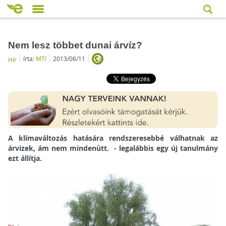
Nem lesz többet dunai árvíz?
írta:
MTI
2013/06/11
Hír
A klímaváltozás hatására rendszeresebbé válhatnak az
árvizek, ám nem mindenütt. - legalábbis egy új tanulmány
ezt állítja.