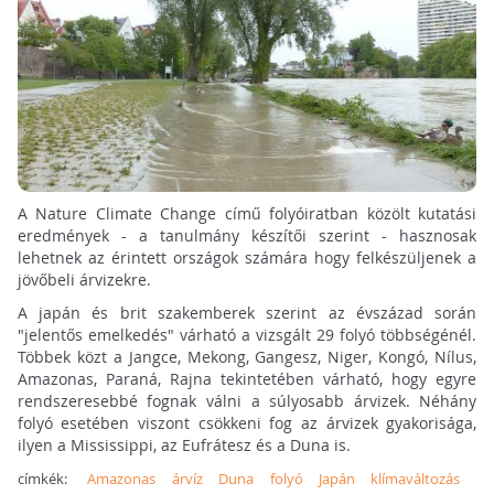
A Nature Climate Change című folyóiratban közölt kutatási
eredmények - a tanulmány készítői szerint - hasznosak
lehetnek az érintett országok számára hogy felkészüljenek a
jövőbeli árvizekre.
A japán és brit szakemberek szerint az évszázad során
"jelentős emelkedés" várható a vizsgált 29 folyó többségénél.
Többek közt a Jangce, Mekong, Gangesz, Niger, Kongó, Nílus,
Amazonas, Paraná, Rajna tekintetében várható, hogy egyre
rendszeresebbé fognak válni a súlyosabb árvizek. Néhány
folyó esetében viszont csökkeni fog az árvizek gyakorisága,
ilyen a Mississippi, az Eufrátesz és a Duna is.
címkék:
Amazonas
árvíz
Duna
folyó
Japán
klímaváltozás