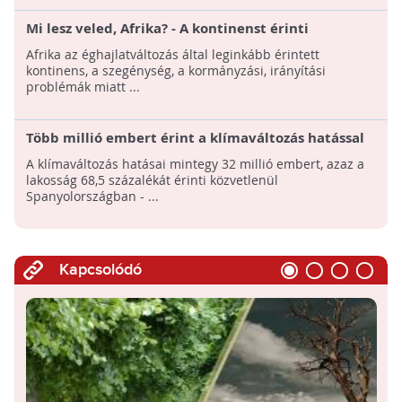
Mi lesz veled, Afrika? - A kontinenst érinti
leginkább a klímaváltozás
Afrika az éghajlatváltozás által leginkább érintett
kontinens, a szegénység, a kormányzási, irányítási
problémák miatt ...
Több millió embert érint a klímaváltozás hatással
Spanyolországban
A klímaváltozás hatásai mintegy 32 millió embert, azaz a
lakosság 68,5 százalékát érinti közvetlenül
Spanyolországban - ...
Kapcsolódó