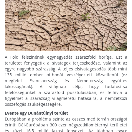
A Föld felszínének egynegyedét szárazföld borítja. Ezt a
területet fenyegetik a sivatagok terjeszkedése, valamint az
egyre nagyobb szárazság. A teljes elsivatagosodás több mint
135 millió ember otthonát veszélyezteti közvetlenül (ez
megfelel Franciaország és Németország együttes
lakosságának). A világnap célja, hogy tudatosítsa
felelősségünket a szárazföld pusztulásában, és felhívja a
figyelmet a szárazság világméretű hatásaira, a nemzetközi
összefogás szükségességére.
Évente egy Dunántúlnyi terület
Európában a probléma szinte az összes mediterrán országot
érinti: Dél-Európában 300 ezer négyzetkilométernyi területet
és közel 16,5 millió lakost fenyeget. Az újabban egyre