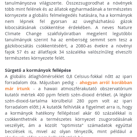
tanulmányozva világszerte. Összezsugorodhat a növények
több mint felének és az állatok egyharmadának a természetes
környezete a globális felmelegedés hatására, ha a kormányok
nem lépnek fel gyorsan az üvegházhatású gázok
kibocsátásának csökkentése érdekében. A neves Nature
Climate Change szakfolyóiratban megjelent legutóbbi
tanulmányok szerint ha az emberiség semmit sem tesz a
gázkibocsátás csökkentéséért, a 2080-as évekre a növényi
fajok 57 és az állatfajok 34 százaléka valószínűleg elveszíti
természetes környezete felét.
Sürgető a kormányok fellépése
A globális átlaghőmérséklet 0,8 Celsius-fokkal nőtt az ipari
forradalom óta. Májusban pedig -
ahogyan arról korábban
már írtunk
- a hawaii atmoszférakutató obszervatórium
kutatói mértek 400 ppm feletti szén-dioxid értéket. (A légkör
szén-dioxid-tartalma körülbelül 280 ppm volt az ipari
forradalom előtt.) A kutatók felhívták a figyelmet arra is, hogy
a kormányok hatékony fellépéssel akár 60 százalékkal is
csökkenthetnék a természetes környezet zsugorodásának
veszélyét, ám a közölt "optimista" számadatok egyúttal
becslések is, mivel az olyan tényezők, mint például a