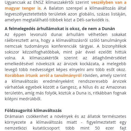
Ugyancsak az ENSZ klímaszakértői szerint
veszélyben van a
magyar tenger is
.
A Balaton
szerepel a klímaváltozás által
legveszélyeztetettebb területek azon globális, százas listáján,
amelyen megtalálható többek közt a Déli-sarkvidék is.
A felmelegedés árhullámokat is okoz, de nem a Dunán
Az éppen levonuló dunai árhullám vélhetően sokakat
ráébresztett arra, hogy a klímaváltozásról szóló tanulmányok
nemcsak tudományos konferenciák tárgyai. A bizonyítékok
sokszor kézzelfoghatóbbak, mint pár évvel ezelőtt hittük
volna. A klímaszakértők szerint az átlaghőmérséklet
emelkedésével növekszik az árvizek kockázata, a melegebb
levegő több nedvességet képes elnyelni ami több esőt okoz.
Korábban írtunk arról a tanulmányról
röviden, amely szerint
a klímaváltozás eredményeként rendszeresebb árvizek
várhatóak egyebek között a Gangesz, a Nílus és az Amazonas
területén, amíg más folyók, köztük a Duna is, ritkábban fognak
kilépni medrükből.
Földzsugorító klímaváltozás
Drámaian csökkenhet a növények és az állatok természetes
környezete a klímaváltozás miatt - figyelmeztetett egy
nemzetközi kutatócsoport több mint 50 ezer fajt