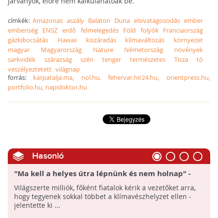
járványok, előre nem kalkuláhatóak be.
címkék:
Amazonas
aszály
Balaton
Duna
elsivatagosodás
ember
emberiség
ENSZ
erdő
felmelegedés
Föld
folyók
Franciaország
gázkibocsátás
Hawaii
kiszáradás
klímaváltozás
környezet
magyar
Magyarország
Nature
Németország
növények
sarkvidék
szárazság
szén
tenger
természetes
Tisza
tó
veszélyeztetett
világnap
forrás:
karpatalja.ma, nol.hu. fehervar.hir24.hu, orientpress.hu,
portfolio.hu, napidoktor.hu
Hasonló
"Ma kell a helyes útra lépnünk és nem holnap" -
Megkezdődött a Éghajlat-változási Keretegyezmény
Világszerte milliók, főként fiatalok kérik a vezetőket arra,
25. ülése Madridban
hogy tegyenek sokkal többet a klímavészhelyzet ellen -
jelentette ki ...