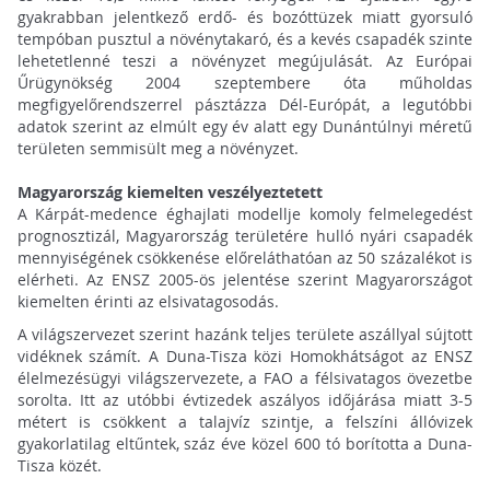
gyakrabban jelentkező erdő- és bozóttüzek miatt gyorsuló
tempóban pusztul a növénytakaró, és a kevés csapadék szinte
lehetetlenné teszi a növényzet megújulását. Az Európai
Űrügynökség 2004 szeptembere óta műholdas
megfigyelőrendszerrel pásztázza Dél-Európát, a legutóbbi
adatok szerint az elmúlt egy év alatt egy Dunántúlnyi méretű
területen semmisült meg a növényzet.
Magyarország kiemelten veszélyeztetett
A Kárpát-medence éghajlati modellje komoly felmelegedést
prognosztizál, Magyarország területére hulló nyári csapadék
mennyiségének csökkenése előreláthatóan az 50 százalékot is
elérheti. Az ENSZ 2005-ös jelentése szerint Magyarországot
kiemelten érinti az elsivatagosodás.
A világszervezet szerint hazánk teljes területe aszállyal sújtott
vidéknek számít. A Duna-Tisza közi Homokhátságot az ENSZ
élelmezésügyi világszervezete, a FAO a félsivatagos övezetbe
sorolta. Itt az utóbbi évtizedek aszályos időjárása miatt 3-5
métert is csökkent a talajvíz szintje, a felszíni állóvizek
gyakorlatilag eltűntek, száz éve közel 600 tó borította a Duna-
Tisza közét.