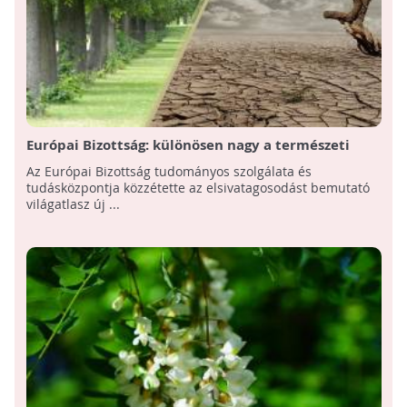
Európai Bizottság: különösen nagy a természeti
erőforrásokra nehezedő nyomás
Az Európai Bizottság tudományos szolgálata és
tudásközpontja közzétette az elsivatagosodást bemutató
világatlasz új ...