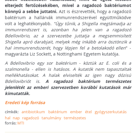
elterjedt fertőzésekében, mivel a ragadozó baktériumot
könnyű a sebbe juttatni.
Azt is észrevették, hogy a ragadozó
baktérium a hallárvák immunrendszerével együttműködve
volt a leghatékonyabb.
"Úgy tűnik, a Shigella megtámadja az
immunrendszert is, azonban ha jelen van a ragadozó
Bdellovibrio, az a szervezetbe juttatja a megsemmisített
Shigella apró darabjait, melyek még inkább arra ösztönzik a
hal immunrendszerét, hogy lépjen fel a betolakodó ellen
" -
magyarázta Liz Sockett, a Nottinghami Egyetem kutatója.
A Bdellovibrio egy sor baktérium - köztük az E. coli és a
szalmonella - ellen is hatásos. A kutatók nem tapasztaltak
mellékhatásokat. A halak elviselték az igen nagy dózisú
Bdellovibriót is.
A ragadozó baktérium természetes
jelenlétét az emberi szervezetben korábbi kutatások már
kimutatták.
Eredeti kép forrása
címkék:
antibiotikum
baktérium
ember
étel
gyógyszerkutatás
hal
nap
ragadozó
tanulmány
természetes
forrás:
MTI