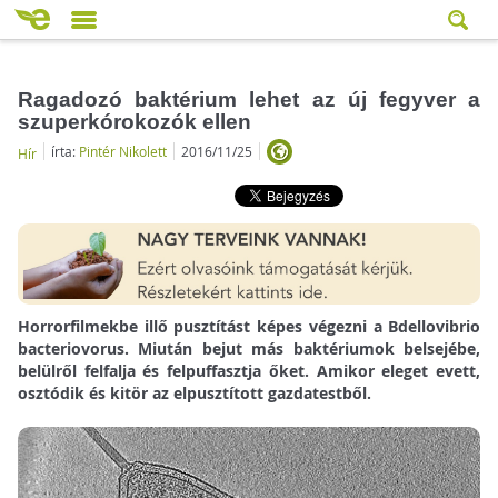
Ragadozó baktérium lehet az új fegyver a
szuperkórokozók ellen
írta:
Pintér Nikolett
2016/11/25
Hír
Horrorfilmekbe illő pusztítást képes végezni a Bdellovibrio
bacteriovorus. Miután bejut más baktériumok belsejébe,
belülről felfalja és felpuffasztja őket. Amikor eleget evett,
osztódik és kitör az elpusztított gazdatestből.