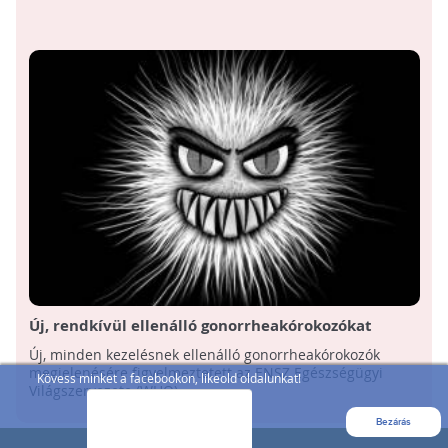
Új, rendkívül ellenálló gonorrheakórokozókat
fedeztek fel
Új, minden kezelésnek ellenálló gonorrheakórokozók
megjelenésére figyelmeztetett az ENSZ Egészségügyi
Kövess minket a facebookon, likeold oldalunkat!
Világszervezete (WHO) ...
Bezárás