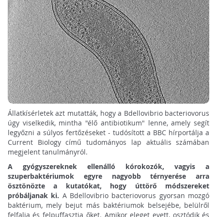
Állatkísérletek azt mutatták, hogy a Bdellovibrio bacteriovorus
úgy viselkedik, mintha "élő antibiotikum" lenne, amely segít
legyőzni a súlyos fertőzéseket - tudósított a BBC hírportálja a
Current Biology című tudományos lap aktuális számában
megjelent tanulmányról.
A gyógyszereknek ellenálló kórokozók, vagyis a
szuperbaktériumok egyre nagyobb térnyerése arra
ösztönözte a kutatókat, hogy úttörő módszereket
próbáljanak ki.
A Bdellovibrio bacteriovorus gyorsan mozgó
baktérium, mely bejut más baktériumok belsejébe, belülről
felfalja és felpuffasztja őket. Amikor eleget evett, osztódik és