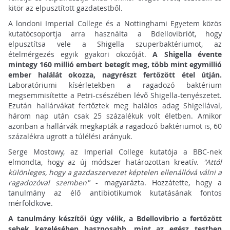
kitör az elpusztított gazdatestből.
A londoni Imperial College és a Nottinghami Egyetem közös
kutatócsoportja arra használta a Bdellovibriót, hogy
elpusztítsa vele a Shigella szuperbaktériumot, az
ételmérgezés egyik gyakori okozóját.
A Shigella évente
mintegy 160 millió embert betegít meg, több mint egymillió
ember halálát okozza, nagyrészt fertőzött étel útján.
Laboratóriumi kísérletekben a ragadozó baktérium
megsemmisítette a Petri-csészében lévő Shigella-tenyészetet.
Ezután hallárvákat fertőztek meg halálos adag Shigellával,
három nap után csak 25 százalékuk volt életben. Amikor
azonban a hallárvák megkapták a ragadozó baktériumot is, 60
százalékra ugrott a túlélési arányuk.
Serge Mostowy, az Imperial College kutatója a BBC-nek
elmondta, hogy az új módszer határozottan kreatív.
"Attól
különleges, hogy a gazdaszervezet képtelen ellenállóvá válni a
ragadozóval szemben"
- magyarázta. Hozzátette, hogy a
tanulmány az élő antibiotikumok kutatásának fontos
mérföldköve.
A tanulmány készítői úgy vélik, a Bdellovibrio a fertőzött
sebek kezelésében hasznosabb, mint az egész testben