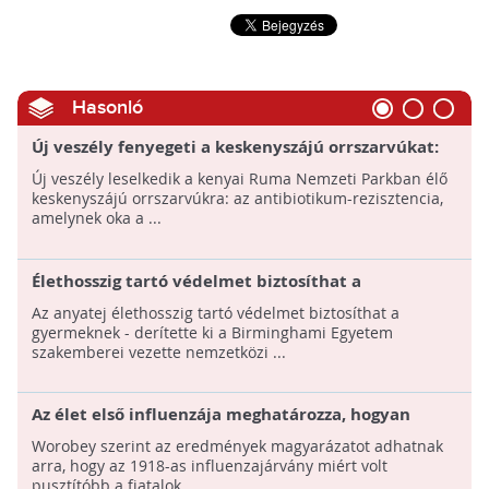
Hasonló
Új veszély fenyegeti a keskenyszájú orrszarvúkat:
az antibiotikum-rezisztencia
Új veszély leselkedik a kenyai Ruma Nemzeti Parkban élő
keskenyszájú orrszarvúkra: az antibiotikum-rezisztencia,
amelynek oka a ...
Élethosszig tartó védelmet biztosíthat a
gyermeknek az anyatej
Az anyatej élethosszig tartó védelmet biztosíthat a
gyermeknek - derítette ki a Birminghami Egyetem
szakemberei vezette nemzetközi ...
Az élet első influenzája meghatározza, hogyan
reagálunk később a vírusra
Worobey szerint az eredmények magyarázatot adhatnak
arra, hogy az 1918-as influenzajárvány miért volt
pusztítóbb a fiatalok ...