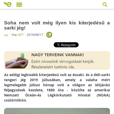
Soha nem volt még ilyen kis kiterjedésű a
sarki jég!
írta:
MTI
2019/08/17
Hír
Az eddigi legkisebb kiterjedésű volt az északi- és a déli-sarki
tengeri jég 2019 júliusában, amely a valaha mért
legmelegebb júliusi hónap volt a világon az időjárási
feljegyzések kezdete, 1880 óta - közölte az amerikai
Nemzeti Óceán-és Légkörkutató Hivatal (NOAA)
csütörtökön.