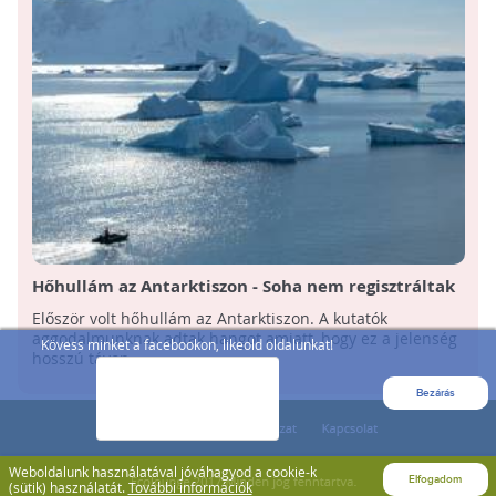
Hőhullám az Antarktiszon - Soha nem regisztráltak
még ilyen meleget!
Először volt hőhullám az Antarktiszon. A kutatók
aggodalmunknak adtak hangot amiatt, hogy ez a jelenség
Kövess minket a facebookon, likeold oldalunkat!
hosszú távon ...
Bezárás
Weboldalunk használatával jóváhagyod a cookie-k
Elfogadom
(sütik) használatát.
További információk