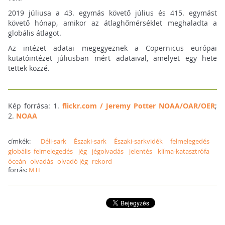
2019 júliusa a 43. egymás követő július és 415. egymást
követő hónap, amikor az átlaghőmérséklet meghaladta a
globális átlagot.
Az intézet adatai megegyeznek a Copernicus európai
kutatóintézet júliusban mért adataival, amelyet egy hete
tettek közzé.
Kép forrása: 1.
flickr.com / Jeremy Potter NOAA/OAR/OER
;
2.
NOAA
címkék:
Déli-sark
Északi-sark
Északi-sarkvidék
felmelegedés
globális felmelegedés
jég
jégolvadás
jelentés
klíma-katasztrófa
óceán
olvadás
olvadó jég
rekord
forrás:
MTI