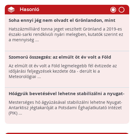
Hasonló
Soha ennyi jég nem olvadt el Grönlandon, mint
2019-ben
Hatszázmilliárd tonna jeget veszített Grönland a 2019-es
északi-sarki rendkívüli nyári melegben, kutatók szerint ez
a mennyiség ...
Szomorú összegzés: az elmúlt öt év volt a Föld
legmelegebb fél évtizede
Az elmúlt öt év volt a Föld legmelegebb fél évtizede az
időjárási feljegyzések kezdete óta - derült ki a
Meteorológiai ...
Hóágyúk bevetésével lehetne stabilizálni a nyugat-
antarktiszi jégtakarót
Mesterséges hó ágyúzásával stabilizálni lehetne Nyugat-
Antarktisz jégtakaróját a Potsdami Éghajlatkutató Intézet
(PIK) ...