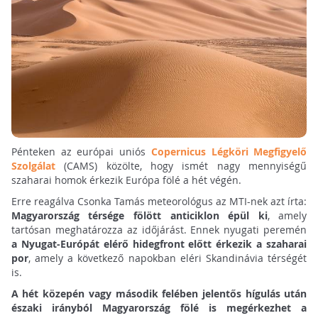
Pénteken az európai uniós
Copernicus Légköri Megfigyelő
Szolgálat
(CAMS) közölte, hogy ismét nagy mennyiségű
szaharai homok érkezik Európa fölé a hét végén.
Erre reagálva Csonka Tamás meteorológus az MTI-nek azt írta:
Magyarország térsége fölött anticiklon épül ki
, amely
tartósan meghatározza az időjárást. Ennek nyugati peremén
a Nyugat-Európát elérő hidegfront előtt érkezik a szaharai
por
, amely a következő napokban eléri Skandinávia térségét
is.
A hét közepén vagy második felében jelentős hígulás után
északi irányból Magyarország fölé is megérkezhet a