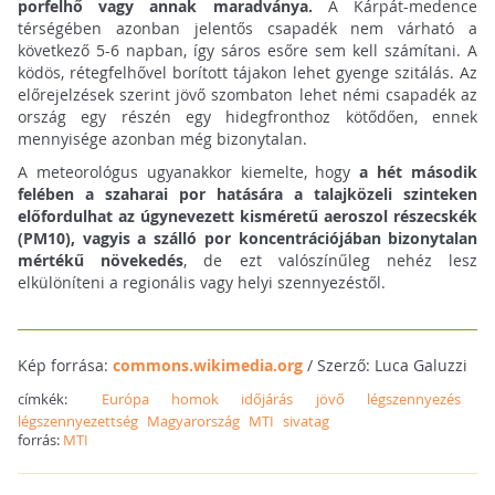
porfelhő vagy annak maradványa.
A Kárpát-medence
térségében azonban jelentős csapadék nem várható a
következő 5-6 napban, így sáros esőre sem kell számítani. A
ködös, rétegfelhővel borított tájakon lehet gyenge szitálás. Az
előrejelzések szerint jövő szombaton lehet némi csapadék az
ország egy részén egy hidegfronthoz kötődően, ennek
mennyisége azonban még bizonytalan.
A meteorológus ugyanakkor kiemelte, hogy
a hét második
felében a szaharai por hatására a talajközeli szinteken
előfordulhat az úgynevezett kisméretű aeroszol részecskék
(PM10), vagyis a szálló por koncentrációjában bizonytalan
mértékű növekedés
, de ezt valószínűleg nehéz lesz
elkülöníteni a regionális vagy helyi szennyezéstől.
Kép forrása:
commons.wikimedia.org
/ Szerző: Luca Galuzzi
címkék:
Európa
homok
időjárás
jövő
légszennyezés
légszennyezettség
Magyarország
MTI
sivatag
forrás:
MTI