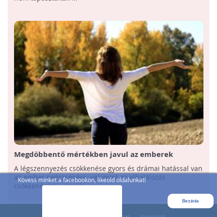
Megdöbbentő mértékben javul az emberek
egészsége a légszennyezés csökkenése nyomán
A légszennyezés csökkenése gyors és drámai hatással van
az ember egészségére, valamint az elhalálozás
Kövess minket a facebookon, likeold oldalunkat!
csökkenésére - derül ...
Bezárás