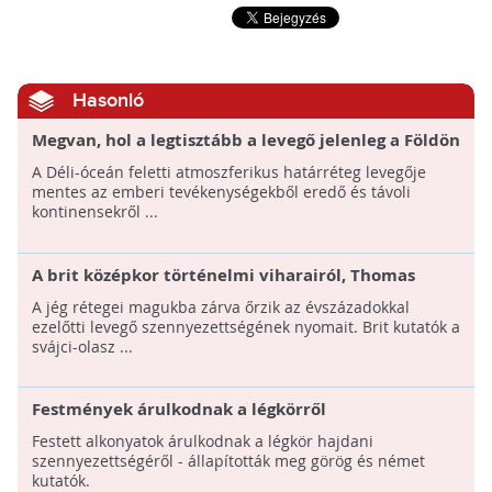
Hasonló
Megvan, hol a legtisztább a levegő jelenleg a Földön
A Déli-óceán feletti atmoszferikus határréteg levegője
mentes az emberi tevékenységekből eredő és távoli
kontinensekről ...
A brit középkor történelmi viharairól, Thomas
Becket haláláról is mesélnek a svájci gleccserekbe
A jég rétegei magukba zárva őrzik az évszázadokkal
zárt légbuborékok
ezelőtti levegő szennyezettségének nyomait. Brit kutatók a
svájci-olasz ...
Festmények árulkodnak a légkörről
Festett alkonyatok árulkodnak a légkör hajdani
szennyezettségéről - állapították meg görög és német
kutatók.