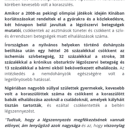
körében kevesebb volt a koraszülés.
Amikor a 2008-as pekingi olimpiai játékok idején Kínában
korlátozásokat rendeltek el a gyárakra és a közlekedésre,
két hónapon belül javultak a légzőszervi betegségek
mutatói
, csökkentek az asztmások tünetei és csökkent a szív-
és érrendszeri betegségek miatt elhalálozások száma.
Írországban a nyilvános helyeken történő dohányzás
betiltása után egy héttel 26 százalékkal csökkent az
ischemiás szívbetegség, 32 százalékkal a stroke, 38
százalékkal a krónikus obsturktiv légzőszervi betegség és
13 százalékkal a bármi okból bekövetkezett elhalálozás.
Az
intézkedés a nemdohányzók egészségére volt a
legelőnyösebb hatással.
Nigériában nagyobb súllyal születtek gyermekek, kevesebb
volt a koraszülöttek száma és csökkent a koraszülött
babák elhalálozása azoknál a családoknál, amelyek kályháit
tisztán tartották
, és ezáltal csökkentették a beltéri
légszennyezést.
"
Tudtuk, hogy a légszennyezés megfékezésének vannak
előnyei, ám lenyűgöző azok nagysága
és az, hogy
viszonylag