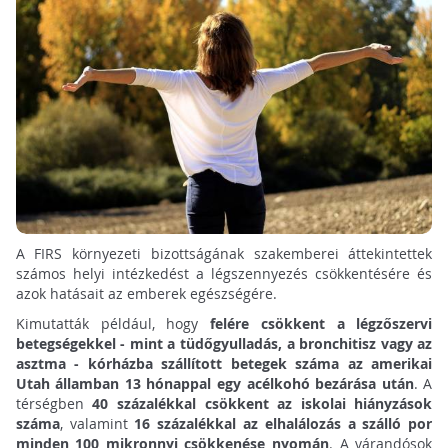
A FIRS környezeti bizottságának szakemberei áttekintettek
számos helyi intézkedést a légszennyezés csökkentésére és
azok hatásait az emberek egészségére.
Kimutatták például, hogy
felére csökkent a légzőszervi
betegségekkel - mint a tüdőgyulladás, a bronchitisz vagy az
asztma - kórházba szállított betegek száma az amerikai
Utah államban 13 hónappal egy acélkohó bezárása után
. A
térségben
40 százalékkal csökkent az iskolai hiányzások
száma
, valamint
16 százalékkal az elhalálozás a szálló por
minden 100 mikronnyi csökkenése nyomán
. A várandósok