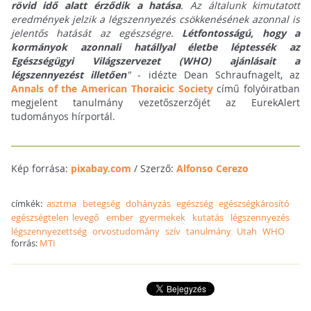
rövid idő alatt érződik a hatása
. Az általunk kimutatott
eredmények jelzik a légszennyezés csökkenésének azonnal is
jelentős hatását az egészségre.
Létfontosságú, hogy a
kormányok azonnali hatállyal életbe léptessék az
Egészségügyi Világszervezet (WHO) ajánlásait a
légszennyezést illetően
"
- idézte Dean Schraufnagelt, az
Annals of the American Thoraicic Society
című folyóiratban
megjelent tanulmány vezetőszerzőjét az EurekAlert
tudományos hírportál.
Kép forrása:
pixabay.com
/ Szerző:
Alfonso Cerezo
címkék:
asztma
betegség
dohányzás
egészség
egészségkárosító
egészségtelen levegő
ember
gyermekek
kutatás
légszennyezés
légszennyezettség
orvostudomány
szív
tanulmány
Utah
WHO
forrás:
MTI