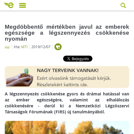
Megdöbbentő mértékben javul az emberek
egészsége a légszennyezés csökkenése
nyomán
írta:
MTI
2019/12/07
Hír
A légszennyezés csökkenése gyors és drámai hatással van
az ember egészségére, valamint az elhalálozás
csökkenésére - derül ki a Nemzetközi Légzőszervi
Társaságok Fórumának (FIRS) új tanulmányából.