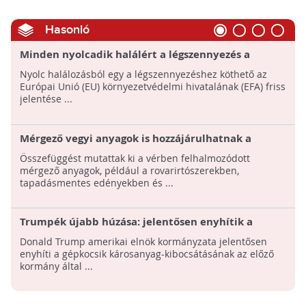
Hasonló
Minden nyolcadik halálért a légszennyezés a
felelős
Nyolc halálozásból egy a légszennyezéshez köthető az
Európai Unió (EU) környezetvédelmi hivatalának (EFA) friss
jelentése ...
Mérgező vegyi anyagok is hozzájárulhatnak a
lisztérzékenység kialakulásához
Összefüggést mutattak ki a vérben felhalmozódott
mérgező anyagok, például a rovarirtószerekben,
tapadásmentes edényekben és ...
Trumpék újabb húzása: jelentősen enyhítik a
gépkocsik károsanyag-kibocsátásának korlátozását
Donald Trump amerikai elnök kormányzata jelentősen
enyhíti a gépkocsik károsanyag-kibocsátásának az előző
kormány által ...