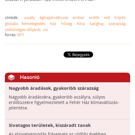
címkék:
aszály
éghajlatváltozás
ember
erdők
eső
folyók
globális felmelegedés
ház
hőség
Kína
Sanghaj
szárazság
szélsőséges időjárás
víz
forrás:
MTI
Hasonló
Nagyobb áradások, gyakoribb szárazság
Nagyobb áradásokra, gyakoribb aszályra, súlyos
erdőtüzekre figyelmeztetett a Fehér Ház klímaváltozás-
jelentése.
Sivatagos területek, kiszáradt tavak
Az elsivatagosodás folyamata az utóbbi években