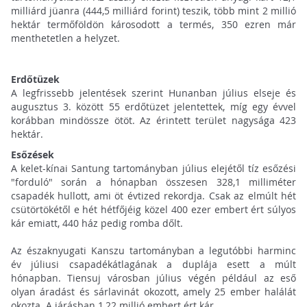
milliárd jüanra (444,5 milliárd forint) teszik, több mint 2 millió
hektár termőföldön károsodott a termés, 350 ezren már
menthetetlen a helyzet.
Erdőtüzek
A legfrissebb jelentések szerint Hunanban július elseje és
augusztus 3. között 55 erdőtüzet jelentettek, míg egy évvel
korábban mindössze ötöt. Az érintett terület nagysága 423
hektár.
Esőzések
A kelet-kínai Santung tartományban július elejétől tíz esőzési
"forduló" során a hónapban összesen 328,1 milliméter
csapadék hullott, ami öt évtized rekordja. Csak az elmúlt hét
csütörtökétől e hét hétfőjéig közel 400 ezer embert ért súlyos
kár emiatt, 440 ház pedig romba dőlt.
Az északnyugati Kanszu tartományban a legutóbbi harminc
év júliusi csapadékátlagának a duplája esett a múlt
hónapban. Tiensuj városban július végén például az eső
olyan áradást és sárlavinát okozott, amely 25 ember halálát
okozta. A járásban 1,22 millió embert ért kár.