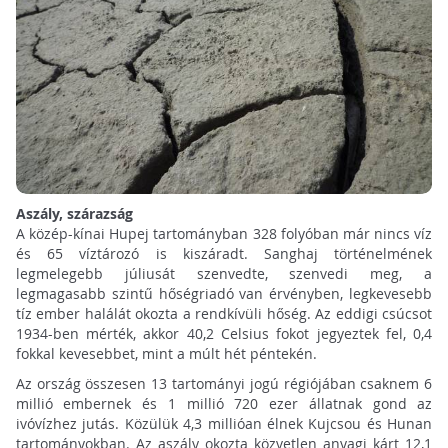
Aszály, szárazság
A közép-kínai Hupej tartományban 328 folyóban már nincs víz
és 65 víztározó is kiszáradt. Sanghaj történelmének
legmelegebb júliusát szenvedte, szenvedi meg, a
legmagasabb szintű hőségriadó van érvényben, legkevesebb
tíz ember halálát okozta a rendkívüli hőség. Az eddigi csúcsot
1934-ben mérték, akkor 40,2 Celsius fokot jegyeztek fel, 0,4
fokkal kevesebbet, mint a múlt hét péntekén.
Az ország összesen 13 tartományi jogú régiójában csaknem 6
millió embernek és 1 millió 720 ezer állatnak gond az
ivóvízhez jutás. Közülük 4,3 millióan élnek Kujcsou és Hunan
tartományokban. Az aszály okozta közvetlen anyagi kárt 12,1