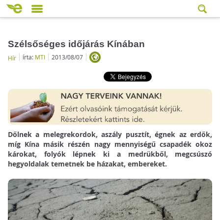
Szélsőséges időjárás Kínában
írta:
MTI
2013/08/07
Hír
Dőlnek a melegrekordok, aszály pusztít, égnek az erdők,
míg Kína másik részén nagy mennyiségű csapadék okoz
károkat, folyók lépnek ki a medrükből, megcsúszó
hegyoldalak temetnek be házakat, embereket.