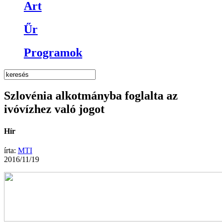
Art
Űr
Programok
Szlovénia alkotmányba foglalta az
ivóvízhez való jogot
Hír
írta:
MTI
2016/11/19