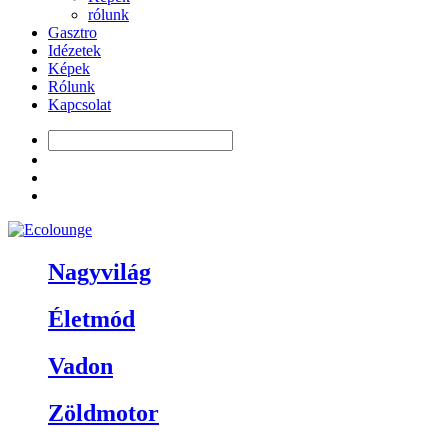
rólunk
Gasztro
Idézetek
Képek
Rólunk
Kapcsolat
Nagyvilág
Életmód
Vadon
Zöldmotor