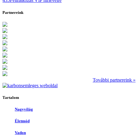
435
Feliratkozás VIP hírlevélre
Partnereink
További partnereink »
Tartalom
Nagyvilág
Életmód
Vadon