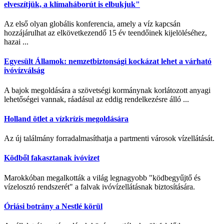
elveszítjük, a klímaháborút is elbukjuk"
Az első olyan globális konferencia, amely a víz kapcsán
hozzájárulhat az elkövetkezendő 15 év teendőinek kijelöléséhez,
hazai ...
Egyesült Államok: nemzetbiztonsági kockázat lehet a várható
ivóvízválság
A bajok megoldására a szövetségi kormánynak korlátozott anyagi
lehetőségei vannak, ráadásul az eddig rendelkezésre álló ...
Holland ötlet a vízkrízis megoldására
Az új találmány forradalmasíthatja a partmenti városok vízellátását.
Ködből fakasztanak ivóvizet
Marokkóban megalkották a világ legnagyobb "ködbegyűjtő és
vízelosztó rendszerét" a falvak ivóvízellátásnak biztosítására.
Óriási botrány a Nestlé körül