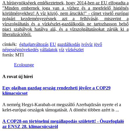
A hírügynökségek emlékeztetnek, hogy 2014-ben az EU elfogadta a
"Minden embernek joga van a vízhez és a megfelelő higiénés
körülményekhez! A víz közjó, nem árucikk!" - címet viselő európai
polgári kezdeményezésnek azt a felhívását, miszerint a
vízszolgáltatás és a vízkészlet-gazdálkodás ne tartozhasson belső
piaci szabályok hatálya alá, és a vízszolgáltatásokat zárják ki a
liberalizációból.
címkék:
éghajlatváltozás
EU
gazdálkodás
ivóvíz
jövő
népességnövekedés
vállalatok
víz
vízkészlet
forrás:
MTI
Ecolounge
A rovat új hírei
Egy olajban gazdag ország rendezheti jövőre a COP29
klímacsúcsot
A nemrég Hegyi-Karabah-ot megszálló Azerbajdzsán nyerte el a
kelet-európai országok támogatását. A döntést többen azért is ...
A COP28-on történelmi megállapodás született! - Összefoglaló
az ENSZ 28. klímacsúcsáról