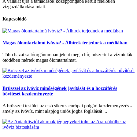
A vállalat újra a támadások középpontjába került felelőtlen
vízgazdálkodása miatt.
Kapcsolódó
Magas ólomtartalmú ivóvíz? - Álhírek terjednek a médiában
Több hazai sajtóorgánumban jelent meg a hír, miszerint a vízminták
ötödében mértek magas ólomtartalmat.
Brüsszel az ivóvíz minőségének javítását és a hozzáférés
bővítését kezdeményezte
A brüsszeli testület az első sikeres európai polgári kezdeményezés -
amely az ivóvíz, mint alapjog uniós jogba foglalását ...