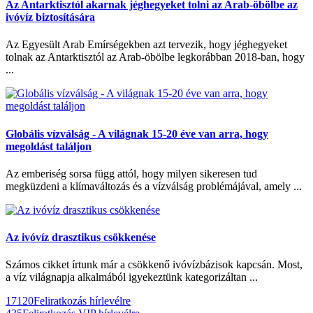
Az Antarktisztól akarnak jéghegyeket tolni az Arab-öbölbe az
ivóvíz biztosítására
Az Egyesült Arab Emírségekben azt tervezik, hogy jéghegyeket
tolnak az Antarktisztól az Arab-öbölbe legkorábban 2018-ban, hogy
...
Globális vízválság - A világnak 15-20 éve van arra, hogy
megoldást találjon
Az emberiség sorsa függ attól, hogy milyen sikeresen tud
megküzdeni a klímaváltozás és a vízválság problémájával, amely ...
Az ivóvíz drasztikus csökkenése
Számos cikket írtunk már a csökkenő ivóvízbázisok kapcsán. Most,
a víz világnapja alkalmából igyekeztünk kategorizáltan ...
17120
Feliratkozás hírlevélre