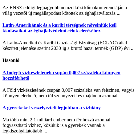
Az ENSZ eddigi legnagyobb nemzetközi klímakonferenciáján a
világ vezetői új megállapodást kötöttek az éghajlatváltozás ...
Latin-Amerikának és a karibi térségnek növelniük kell
kiadásaikat az éghajlatvédelmi célok eléréséhez
A Latin-Amerikai és Karibi Gazdasági Bizottság (ECLAC) által
készített jelentése szerint 2030-ig a bruttó hazai termék (GDP) évi ...
Hasonló
A bolygó vízkészletének csupán 0,007 százaléka könnyen
hozzáférhető
A Föld vízkészletének csupán 0,007 százaléka van felszínen, vagyis
könnyen elérhető, nem túl szennyezett és majdnem azonnal ...
A gyerekeket veszélyezteti legjobban a vízhiány
Ma több mint 2,1 milliárd ember nem fér hozzá azonnal
fogyasztható vízhez, közülük is a gyerekek vannak a
legkiszolgáltatottabb ...