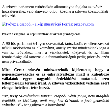
A szlovén parlament csütörtökön alkotmányba foglalta az ivóvíz
hozzáféréséhez való alapvető jogot - közölte a szlovén közszolgálati
televízió.
Ivóvíz a csapból - a kép illusztráció
Forrás: pixabay.com
A 90 fős parlament 64 igen szavazattal, tartózkodás és ellenszavazat
nélkül módosította az alkotmányt, amely szerint mindenkinek joga a
van az ivóvízhez, mert a vízkészletek közjavak és az állam
fennhatósága alá tartoznak, a fenntarthatóságuk pedig prioritás, ezért
nem privatizálható.
Miro Cerar szlovén miniszterelnök kijelentette, hogy a
népességnövekedés és az éghajlatváltozás miatt a különböző
vállalatok egyre nagyobb érdeklődést mutatnak ezen
létfontosságú termék iránt. A szlovén vízkészletek védelme ezért
elengedhetetlen - tette hozzá.
"Az, hogy Szlovéniában minden csapból ivóvíz folyik, nem magától
értetődő, ez kiváltság, amit meg kell őriznünk a jövő generáció
számára is"
- hangsúlyozta a kormányfő.