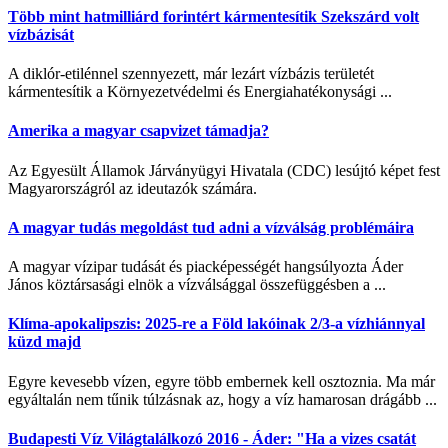
Több mint hatmilliárd forintért kármentesítik Szekszárd volt
vízbázisát
A diklór-etilénnel szennyezett, már lezárt vízbázis területét
kármentesítik a Környezetvédelmi és Energiahatékonysági ...
Amerika a magyar csapvizet támadja?
Az Egyesült Államok Járványügyi Hivatala (CDC) lesújtó képet fest
Magyarországról az ideutazók számára.
A magyar tudás megoldást tud adni a vízválság problémáira
A magyar vízipar tudását és piacképességét hangsúlyozta Áder
János köztársasági elnök a vízválsággal összefüggésben a ...
Klíma-apokalipszis: 2025-re a Föld lakóinak 2/3-a vízhiánnyal
küzd majd
Egyre kevesebb vízen, egyre több embernek kell osztoznia. Ma már
egyáltalán nem tűnik túlzásnak az, hogy a víz hamarosan drágább ...
Budapesti Víz Világtalálkozó 2016 - Áder: "Ha a vizes csatát