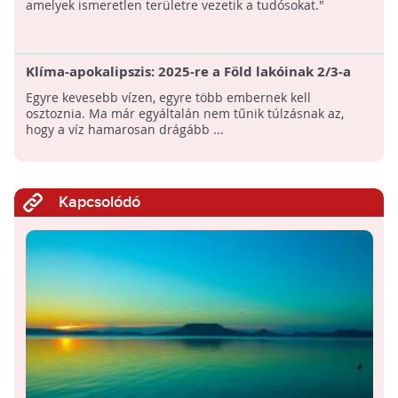
amelyek ismeretlen területre vezetik a tudósokat."
Klíma-apokalipszis: 2025-re a Föld lakóinak 2/3-a
vízhiánnyal küzd majd
Egyre kevesebb vízen, egyre több embernek kell
osztoznia. Ma már egyáltalán nem tűnik túlzásnak az,
hogy a víz hamarosan drágább ...
Kapcsolódó