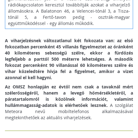
rádiókapcsolaton keresztül továbbítják azokat a viharjelző
állomásokra. A Balatonon 46, a Velencei-tónál 3, a Tisza-
tónál 5, a Fertő-tavon pedig - osztrák-magyar
együttműködéssel - egy állomás működik.
A viharjelzésnek változatlanul két fokozata van: az első
fokozatban percenként 45 villanás figyelmeztet az óránként
40 kilométeres sebességű szélre, ekkor a fürdőzés
legfeljebb a parttól 500 méterre lehetséges. A második
fokozat percenként 90 villanással 60 kilométeres szélre és
vihar közeledtére hívja fel a figyelmet, amikor a vizet
azonnal el kell hagyni.
Az OMSZ honlapján ez évtől nem csak a tavaknál mért
szélerősségéről, hanem a levegő hőmérsékletéről, a
páratartalomról is közölnek információt, valamint
hullámmagasság-adatok is elérhetőek lesznek.
A szolgálat
Meteora nevű mobiltelefonos alkalmazásával
megtekinthetőek az aktuális viharjelzések.