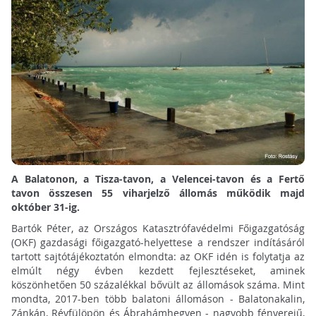
A Balatonon, a Tisza-tavon, a Velencei-tavon és a Fertő
tavon összesen 55 viharjelző állomás működik majd
október 31-ig.
Bartók Péter, az Országos Katasztrófavédelmi Főigazgatóság
(OKF) gazdasági főigazgató-helyettese a rendszer indításáról
tartott sajtótájékoztatón elmondta: az OKF idén is folytatja az
elmúlt négy évben kezdett fejlesztéseket, aminek
köszönhetően 50 százalékkal bővült az állomások száma. Mint
mondta, 2017-ben több balatoni állomáson - Balatonakalin,
Zánkán, Révfülöpön és Ábrahámhegyen - nagyobb fényerejű,