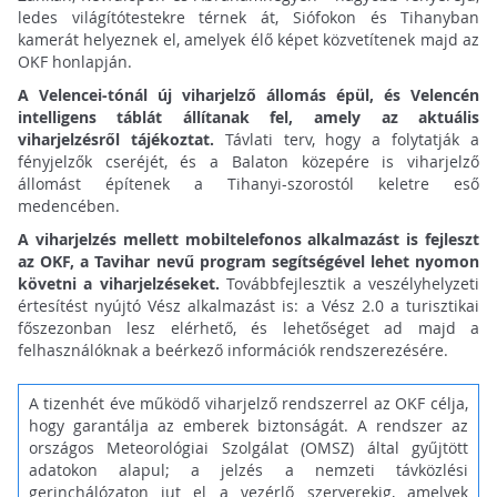
ledes világítótestekre térnek át, Siófokon és Tihanyban
kamerát helyeznek el, amelyek élő képet közvetítenek majd az
OKF honlapján.
A Velencei-tónál új viharjelző állomás épül, és Velencén
intelligens táblát állítanak fel, amely az aktuális
viharjelzésről tájékoztat.
Távlati terv, hogy a folytatják a
fényjelzők cseréjét, és a Balaton közepére is viharjelző
állomást építenek a Tihanyi-szorostól keletre eső
medencében.
A viharjelzés mellett mobiltelefonos alkalmazást is fejleszt
az OKF, a Tavihar nevű program segítségével lehet nyomon
követni a viharjelzéseket.
Továbbfejlesztik a veszélyhelyzeti
értesítést nyújtó Vész alkalmazást is: a Vész 2.0 a turisztikai
főszezonban lesz elérhető, és lehetőséget ad majd a
felhasználóknak a beérkező információk rendszerezésére.
A tizenhét éve működő viharjelző rendszerrel az OKF célja,
hogy garantálja az emberek biztonságát. A rendszer az
országos Meteorológiai Szolgálat (OMSZ) által gyűjtött
adatokon alapul; a jelzés a nemzeti távközlési
gerinchálózaton jut el a vezérlő szerverekig, amelyek