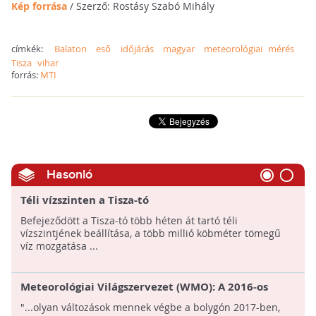
Kép forrása
/ Szerző: Rostásy Szabó Mihály
címkék:
Balaton
eső
időjárás
magyar
meteorológiai mérés
Tisza
vihar
forrás:
MTI
Hasonló
Téli vízszinten a Tisza-tó
Befejeződött a Tisza-tó több héten át tartó téli
vízszintjének beállítása, a több millió köbméter tömegű
víz mozgatása ...
Meteorológiai Világszervezet (WMO): A 2016-os
rekordmeleg után idén is folytatódnak a
"...olyan változások mennek végbe a bolygón 2017-ben,
szélsőséges időjárási jelenségek