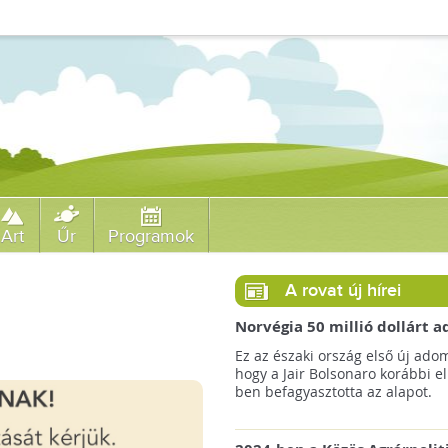
Art
Űr
Programok
A rovat új hírei
Norvégia 50 millió dollárt
a brazil Amazonas-alapnak 
Ez az északi ország első új ado
erdőirtás miatt
hogy a Jair Bolsonaro korábbi e
ben befagyasztotta az alapot.