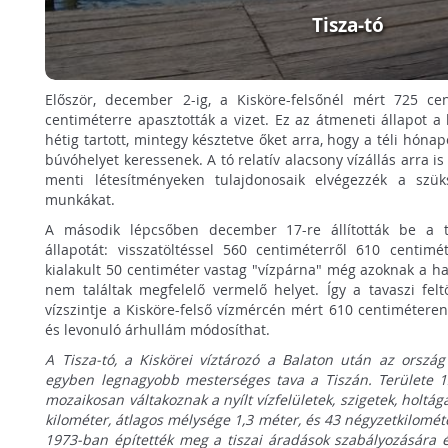
Tisza-tó
Először, december 2-ig, a Kisköre-felsőnél mért 725 cen
centiméterre apasztották a vizet. Ez az átmeneti állapot 
hétig tartott, mintegy késztetve őket arra, hogy a téli hón
búvóhelyet keressenek. A tó relatív alacsony vízállás arra is
menti létesítményeken tulajdonosaik elvégezzék a szük
munkákat.
A második lépcsőben december 17-re állították be a t
állapotát: visszatöltéssel 560 centiméterről 610 centimé
kialakult 50 centiméter vastag "vízpárna" még azoknak a ha
nem találtak megfelelő vermelő helyet. Így a tavaszi feltö
vízszintje a Kisköre-felső vízmércén mért 610 centimétere
és levonuló árhullám módosíthat.
A Tisza-tó, a Kiskörei víztározó a Balaton után az orsz
egyben legnagyobb mesterséges tava a Tiszán. Területe 1
mozaikosan váltakoznak a nyílt vízfelületek, szigetek, holtág
kilométer, átlagos mélysége 1,3 méter, és 43 négyzetkilométe
1973-ban építették meg a tiszai áradások szabályozására és