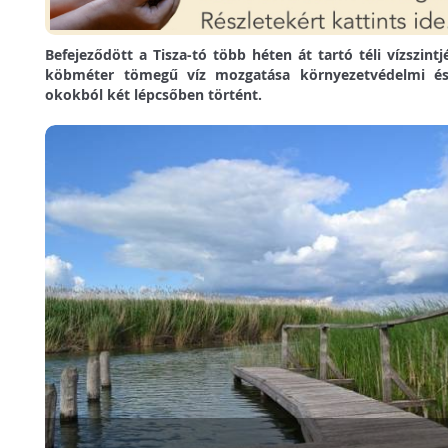
Befejeződött a Tisza-tó több héten át tartó téli vízszintj
köbméter tömegű víz mozgatása környezetvédelmi és 
okokból két lépcsőben történt.