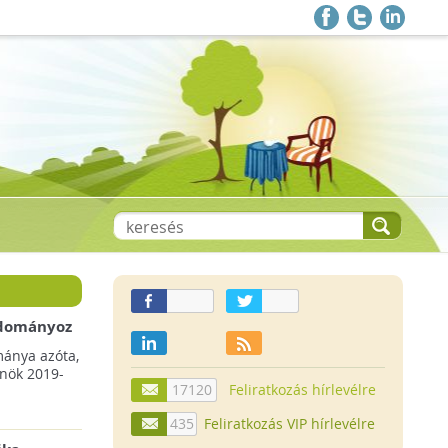
 adományoz
a csökkenő
mánya azóta,
lnök 2019-
17120
Feliratkozás hírlevélre
435
Feliratkozás VIP hírlevélre