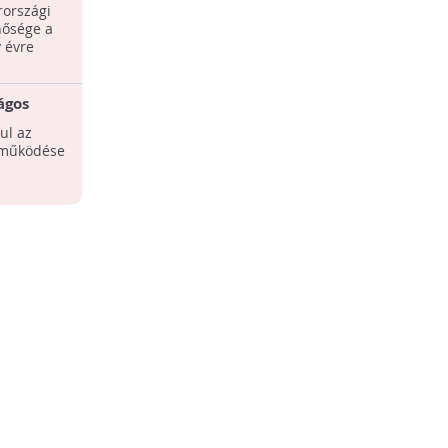
országi
nősége a
y évre
ágos
y tavakon
ul az
r működése