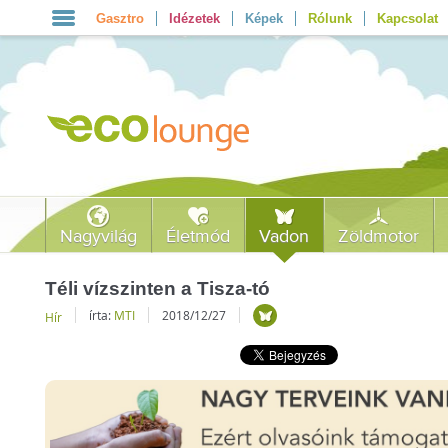
Gasztro
Idézetek
Képek
Rólunk
Kapcsolat
Nagyvilág
Életmód
Vadon
Zöldmotor
Téli vízszinten a Tisza-tó
írta:
MTI
2018/12/27
Hír