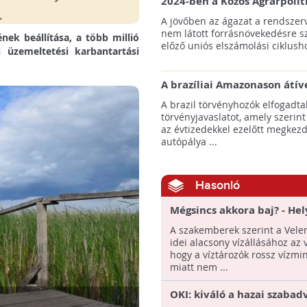
2024-ben a Közös Agrárpolit
keretein belül az erdőtelepí
A jövőben az ágazat a rendszerv
pályázatok az elsők között n
nem látott forrásnövekedésre s
ének beállítása, a több millió
majd meg
előző uniós elszámolási ciklusho
üzemeltetési karbantartási
A brazíliai Amazonason átív
autópálya robbanásszerű ill
A brazil törvényhozók elfogadta
erdőirtást indíthat el
törvényjavaslatot, amely szerint
az évtizedekkel ezelőtt megkezd
autópálya ...
Hasonló
Mégsincs akkora baj? - Hel
Velencei-tó vízmérlege a
A szakemberek szerint a Velen
szakemberek szerint
idei alacsony vízállásához az v
hogy a víztározók rossz vízmi
miatt nem ...
OKI: kiváló a hazai szabadv