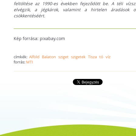
feltöltése az 1990-es években fejeződött be. A téli vízs
elvégzik, a jégkárok, valamint a hirtelen áradások o
csökkentéséért.
Kép forrása: pixabay.com
címkék:
Alföld
Balaton
sziget
szigetek
Tisza
tó
víz
forrás:
MTI