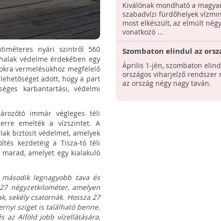
strandok vízminősége
Kiválónak mondható a magyar
szabadvízi fürdőhelyek vízmi
most elkészült, az elmúlt nég
vonatkozó ...
timéteres nyári szintről 560
Szombaton elindul az orsz
a halak védelme érdekében egy
viharjelző rendszer a nag
Április 1-jén, szombaton elind
apokra vermelésükhöz megfelelő
országos viharjelző rendsze
 lehetőséget adott, hogy a part
az ország négy nagy taván.
séges karbantartási, védelmi
ározótó immár végleges téli
terre emelték a vízszintet. A
lak biztosít védelmet, amelyek
ltés kezdetéig a Tisza-tó téli
n marad, amelyet egy kialakuló
ág második legnagyobb tava és
27 négyzetkilométer, amelyen
ak, sekély csatornák. Hossza 27
rnyi sziget is található benne.
 az Alföld jobb vízellátására,