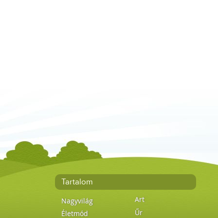
Tartalom
Art
Nagyvilág
Űr
Életmód