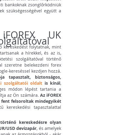
nti bankoknak zsonglőrködniük
nek szükségességével együtt a
 iFOREX UK
olgáltatóval
ő kereskedést folytatnak, mint
rtsanak a hírekkel, és az is,
tési szolgáltatóval történő
al szeretne belekezdeni forex
ogle-kereséssel kezdjen hozzá.
a tapasztalt, biztonságos,
 szolgáltatói oldalt
is kínál
,
ges módon lépést tartania a
sítja az Ön számára.
Az iFOREX
 fent felsoroltak mindegyikét
ű kereskedési tapasztalattal
történő kereskedésre olyan
EUR/USD devizapár
, és amelyek
ljanak az ármozgásokból - akár