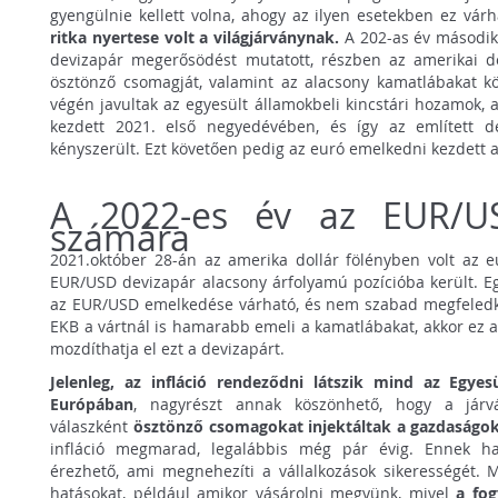
gyengülnie kellett volna, ahogy az ilyen esetekben ez vár
ritka nyertese volt a világjárványnak.
A 202-as év másodi
devizapár megerősödést mutatott, részben az amerikai do
ösztönző csomagját, valamint az alacsony kamatlábakat 
végén javultak az egyesült államokbeli kincstári hozamok,
kezdett 2021. első negyedévében, és így az említett d
kényszerült. Ezt követően pedig az euró emelkedni kezdett 
A 2022-es év az EUR/U
számára
2021.október 28-án az amerika dollár fölényben volt az 
EUR/USD devizapár alacsony árfolyamú pozícióba került. E
az EUR/USD emelkedése várható, és nem szabad megfeledk
EKB a vártnál is hamarabb emeli a kamatlábakat, akkor ez 
mozdíthatja el ezt a devizapárt.
Jelenleg, az infláció rendeződni látszik mind az Egye
Európában
, nagyrészt annak köszönhető, hogy a járv
válaszként
ösztönző csomagokat injektáltak a gazdaságo
infláció megmarad, legalábbis még pár évig. Ennek h
érezhető, ami megnehezíti a vállalkozások sikerességét.
hatásokat, például amikor vásárolni megyünk, mivel
a fog