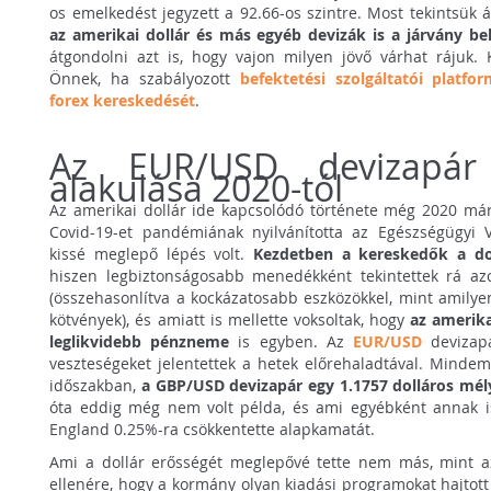
os emelkedést jegyzett a 92.66-os szintre. Most tekintsük á
az amerikai dollár és más egyéb devizák is a járvány b
átgondolni azt is, hogy vajon milyen jövő várhat rájuk
Önnek, ha szabályozott
befektetési szolgáltatói platfo
forex kereskedését
.
Az EUR/USD devizapár 
alakulása 2020-tól
Az amerikai dollár ide kapcsolódó története még 2020 má
Covid-19-et pandémiának nyilvánította az Egészségügyi V
kissé meglepő lépés volt.
Kezdetben a kereskedők a dol
hiszen legbiztonságosabb menedékként tekintettek rá a
(összehasonlítva a kockázatosabb eszközökkel, mint amilye
kötvények), és amiatt is mellette voksoltak, hogy
az amerika
leglikvidebb pénzneme
is egyben. Az
EUR/USD
devizap
veszteségeket jelentettek a hetek előrehaladtával. Mindem
időszakban,
a GBP/USD devizapár egy 1.1757 dolláros mé
óta eddig még nem volt példa, és ami egyébként annak i
England 0.25%-ra csökkentette alapkamatát.
Ami a dollár erősségét meglepővé tette nem más, mint az
ellenére, hogy a kormány olyan kiadási programokat hajtot