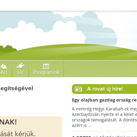
Art
Űr
Programok
segítségével
A rovat új hírei
Egy olajban gazdag ország r
jövőre a COP29 klímacsúcso
A nemrég Hegyi-Karabah-ot meg
Azerbajdzsán nyerte el a kelet-
országok támogatását. A döntés
azért is ...