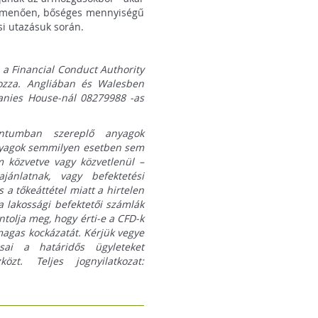
úlmenően, bőséges mennyiségű
si utazásuk során.
 a Financial Conduct Authority
yozza. Angliában és Walesben
panies House-nál 08279988 -as
tumban szereplő anyagok
nyagok semmilyen esetben sem
m közvetve vagy közvetlenül –
jánlatnak, vagy befektetési
 a tőkeáttétel miatt a hirtelen
 a lakossági befektetői számlák
tolja meg, hogy érti-e a CFD-k
gas kockázatát. Kérjük vegye
sai a határidős ügyleteket
t. Teljes jognyilatkozat: