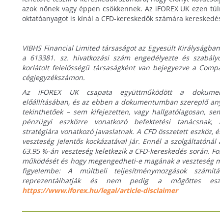
azok nőnek vagy éppen csökkennek. Az iFOREX UK ezen t
oktatóanyagot is kínál a CFD-kereskedők számára kereskedé
VIBHS Financial Limited társaságot az Egyesült Királyságban
a 613381. sz. hivatkozási szám engedélyezte és szabál
korlátolt felelősségű társaságként van bejegyezve a Com
cégjegyzékszámon.
Az iFOREX UK csapata együttműködött a dokumen
előállításában, és az ebben a dokumentumban szereplő a
tekinthetőek – sem kifejezetten, vagy hallgatólagosan, se
pénzügyi eszközre vonatkozó befektetési tanácsnak, a
stratégiára vonatkozó javaslatnak. A CFD összetett eszköz, és
veszteség jelentős kockázatával jár. Ennél a szolgáltatónál
63.95 %-án veszteség keletkezik a CFD-kereskedés során. Fon
működését és hogy megengedheti-e magának a veszteség ma
figyelembe: A múltbeli teljesítménymozgások számítá
reprezentálhatják és nem pedig a mögöttes eszköz
https://www.iforex.hu/legal/article-disclaimer