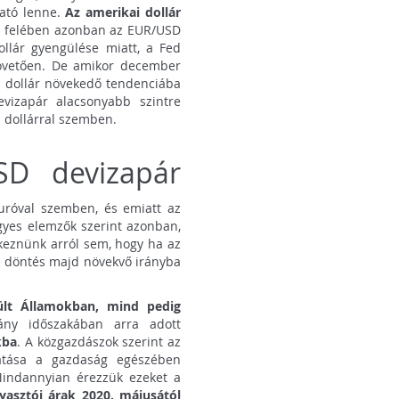
ható lenne.
Az amerikai dollár
k felében azonban az EUR/USD
llár gyengülése miatt, a Fed
követően. De amikor december
 a dollár növekedő tendenciába
evizapár alacsonyabb szintre
a dollárral szemben.
SD devizapár
euróval szemben, és emiatt az
gyes elemzők szerint azonban,
eznünk arról sem, hogy ha az
a döntés majd növekvő irányba
sült Államokban, mind pedig
ány időszakában arra adott
kba
. A közgazdászok szerint az
atása a gazdaság egészében
 Mindannyian érezzük ezeket a
yasztói árak 2020. májusától