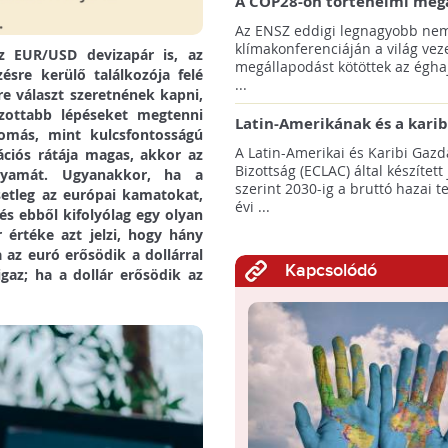
A COP28-on történelmi meg
született! - Összefoglaló az 
Az ENSZ eddigi legnagyobb nem
klímacsúcsáról
klímakonferenciáján a világ veze
z EUR/USD devizapár is, az
megállapodást kötöttek az éghaj
sre kerülő találkozója felé
...
re választ szeretnének kapni,
zottabb lépéseket megtenni
Latin-Amerikának és a karib
yomás, mint kulcsfontosságú
térségnek növelniük kell ki
A Latin-Amerikai és Karibi Gazd
ációs rátája magas, akkor az
az éghajlatvédelmi célok el
Bizottság (ECLAC) által készített
folyamát. Ugyanakkor, ha a
szerint 2030-ig a bruttó hazai 
setleg az európai kamatokat,
évi ...
és ebből kifolyólag egy olyan
 értéke azt jelzi, hogy hány
 az euró erősödik a dollárral
Kapcsolódó
igaz; ha a dollár erősödik az