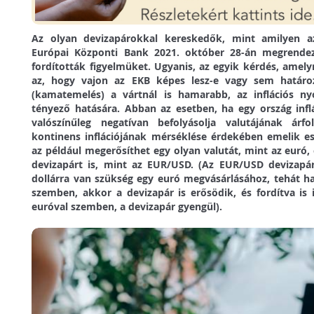
Az olyan devizapárokkal kereskedők, mint amilyen a
Európai Központi Bank 2021. október 28-án megrendezé
fordították figyelmüket. Ugyanis, az egyik kérdés, amely
az, hogy vajon az EKB képes lesz-e vagy sem határo
(kamatemelés) a vártnál is hamarabb, az inflációs n
tényező hatására. Abban az esetben, ha egy ország infl
valószínűleg negatívan befolyásolja valutájának ár
kontinens inflációjának mérséklése érdekében emelik e
az például megerősíthet egy olyan valutát, mint az euró, 
devizapárt is, mint az EUR/USD. (Az EUR/USD devizapár
dollárra van szükség egy euró megvásárlásához, tehát ha
szemben, akkor a devizapár is erősödik, és fordítva is 
euróval szemben, a devizapár gyengül).