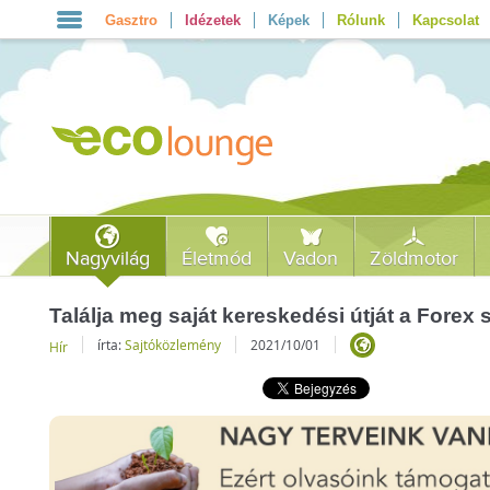
Gasztro
Idézetek
Képek
Rólunk
Kapcsolat
Nagyvilág
Életmód
Vadon
Zöldmotor
Találja meg saját kereskedési útját a Forex 
írta:
Sajtóközlemény
2021/10/01
Hír