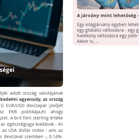
A járvány mint lehetőség -
Ervin professzor üzenete
Egy világjárvány egyben lehet
egy globális változásra - egy 
hatékony változásra egy jobb v
Akkor is, ...
ségei
ják adott ország valutájának
kedelmi egyensúly, az ország
rű EUR/USD devizapár jövőjét
z EKB politikája,és ahogy
et. A brit font sterling értéke
 az egészségügyi kiadások - és
t, az USA dollár index - ami az
s devizával szemben -, 0.14%-