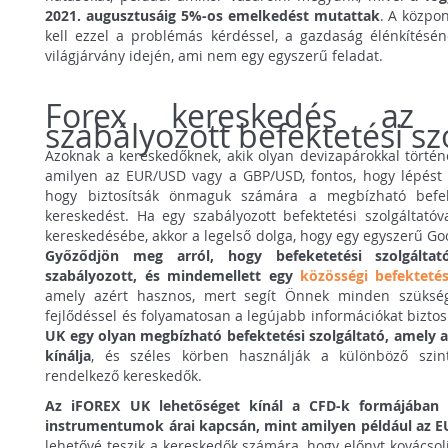
2021. augusztusáig 5%-os emelkedést mutattak
. A közpo
kell ezzel a problémás kérdéssel, a gazdaság élénkítésé
világjárvány idején, ami nem egy egyszerű feladat.
Forex kereskedés az
szabályozott befektetési sz
Azoknak a kereskedőknek, akik olyan devizapárokkal történ
amilyen az EUR/USD vagy a GBP/USD, fontos, hogy lépést ta
hogy biztosítsák önmaguk számára a megbízható befekte
kereskedést. Ha egy szabályozott befektetési szolgáltatóv
kereskedésébe, akkor a legelső dolga, hogy egy egyszerű Go
Győződjön meg arról, hogy befeketetési szolgáltatój
szabályozott, és mindemellett egy
közösségi befektetési
amely azért hasznos, mert segít Önnek minden szüksé
fejlődéssel és folyamatosan a legújabb információkat bizto
UK egy olyan megbízható befektetési szolgáltató, amely a
kínálja
, és széles körben használják a különböző szint
rendelkező kereskedők.
Az iFOREX UK lehetőséget kínál a CFD-k formájában 
instrumentumok árai kapcsán, mint amilyen például az 
lehetővé teszik a kereskedők számára, hogy előnyt kovácso