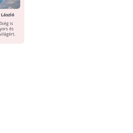
 László
őség is
gyors és
ilágért.