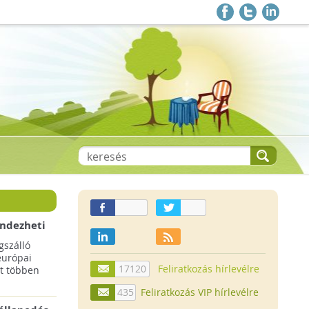
endezheti
t
szálló
európai
17120
Feliratkozás hírlevélre
t többen
435
Feliratkozás VIP hírlevélre