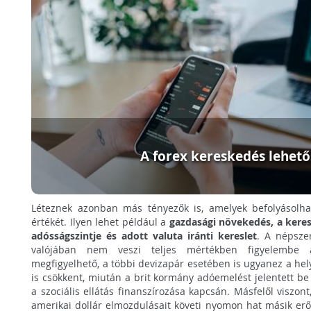
A forex kereskedés lehető
Léteznek azonban más tényezők is, amelyek befolyásolhat
értékét. Ilyen lehet például a
gazdasági növekedés, a keres
adósságszintje és adott valuta iránti kereslet
. A népsze
valójában nem veszi teljes mértékben figyelembe a
megfigyelhető, a többi devizapár esetében is ugyanez a helyz
is csökkent, miután a brit kormány adóemelést jelentett be
a szociális ellátás finanszírozása kapcsán. Másfelől viszon
amerikai dollár elmozdulásait követi nyomon hat másik erő