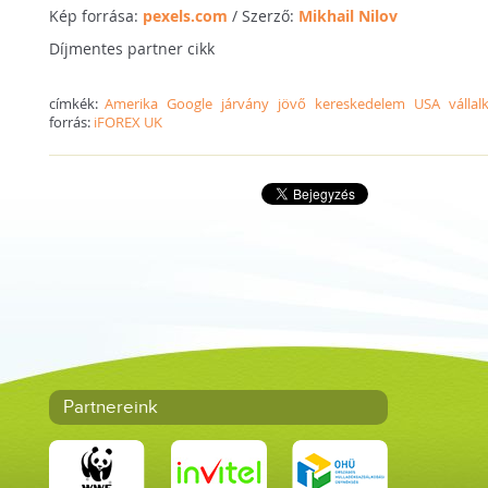
Kép forrása:
pexels.com
/ Szerző:
Mikhail Nilov
Díjmentes partner cikk
címkék:
Amerika
Google
járvány
jövő
kereskedelem
USA
válla
forrás:
iFOREX UK
Partnereink