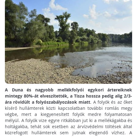
A Duna és nagyobb mellékfolyói egykori ártereiknek
mintegy 80%-át elveszítették, a Tisza hossza pedig alig 2/3-
ára rövidült a folyószabályozások miatt
. A folyók és az őket
kísérő hullámterek közti kapcsolatban további romlás megy
végbe, mert a kiegyenesített folyók medre folyamatosan
mélyül. A folyók vize egyre ritkábban jut ki a mellékágakba és
holtágakba, tehát sok esetben az árvízvédelmi töltések által
közrefogott hullámterek sem jutnak elegendő vízhez. A