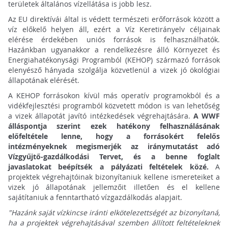
területek általános vízellátása is jobb lesz.
Az EU direktívái által is védett természeti erőforrások között a
víz előkelő helyen áll, ezért a Víz Keretirányelv céljainak
elérése érdekében uniós források is felhasználhatók.
Hazánkban ugyanakkor a rendelkezésre álló Környezet és
Energiahatékonysági Programból (KEHOP) származó források
elenyésző hányada szolgálja közvetlenül a vizek jó ökológiai
állapotának elérését.
A KEHOP forrásokon kívül más operatív programokból és a
vidékfejlesztési programból közvetett módon is van lehetőség
a vizek állapotát javító intézkedések végrehajtására.
A WWF
álláspontja szerint ezek hatékony felhasználásának
előfeltétele lenne, hogy a forrásokért felelős
intézményeknek megismerjék az iránymutatást adó
Vízgyűjtő-gazdálkodási Tervet, és a benne foglalt
javaslatokat beépítsék a pályázati feltételek közé.
A
projektek végrehajtóinak bizonyítaniuk kellene ismereteiket a
vizek jó állapotának jellemzőit illetően és el kellene
sajátítaniuk a fenntartható vízgazdálkodás alapjait.
"Hazánk saját vízkincse iránti elkötelezettségét az bizonyítaná,
ha a projektek végrehajtásával szemben állított feltételeknek