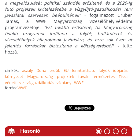
a megvalósulását politikai szándék erősítené, és a 2020-ig
futó projektek kivitelezésébe a Vízgyűjtő-gazdálkodási Terv
javaslatai szervesen beépülnének"
- fogalmazott Gruber
Tamás, a WWF Magyarország vizesélőhely-védelmi
programvezetője.
"Ezt tovább erősítené, ha Magyarország
önálló programot indítana a folyók, hullámterek és
vizesélőhelyek állapotának javítására, és erre sok éven át
jelentős forrásokat biztosítana a költségvetésből
" - tette
hozzá.
címkék:
aszály
Duna
erdők
EU
fenntartható
folyók
időjárás
környezet
Magyarország
projektek
tavak
természetes
Tisza
védett
víz
vízgazdálkodás
vízhiány
WWF
forrás:
WWF
Hasonló