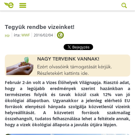
Tegyük rendbe vizeinket!
írta:
WWF
2016/02/04
Hír
Február 2-án volt a Vizes Élőhelyek Világnapja. Riasztó adat,
hogy a legújabb eredmények szerint hazánkban a
természetes folyók és tavak közül csak 12% van jó
ökológiai állapotban. Ugyanakkor a jelenleg elérhető EU
források elenyésző hányada szolgálja közvetlenül vizeink
helyreállítását. A közvetett források szakmailag
összehangolt, tudatos felhasználása lehet a feltétele annak,
hogy a vizek ökológiai állapota a javulás útjára lépjen.