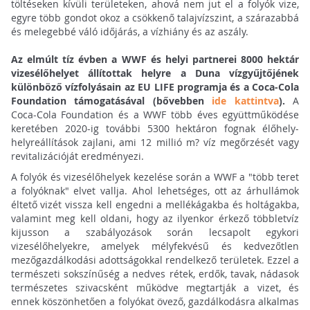
töltéseken kívüli területeken, ahová nem jut el a folyók vize,
egyre több gondot okoz a csökkenő talajvízszint, a szárazabbá
és melegebbé váló időjárás, a vízhiány és az aszály.
Az elmúlt tíz évben a WWF és helyi partnerei 8000 hektár
vizesélőhelyet állítottak helyre a Duna vízgyűjtőjének
különböző vízfolyásain az EU LIFE programja és a Coca-Cola
Foundation támogatásával (bővebben
ide kattintva
).
A
Coca-Cola Foundation és a WWF több éves együttműködése
keretében 2020-ig további 5300 hektáron fognak élőhely-
helyreállítások zajlani, ami 12 millió m? víz megőrzését vagy
revitalizációját eredményezi.
A folyók és vizesélőhelyek kezelése során a WWF a "több teret
a folyóknak" elvet vallja. Ahol lehetséges, ott az árhullámok
éltető vizét vissza kell engedni a mellékágakba és holtágakba,
valamint meg kell oldani, hogy az ilyenkor érkező többletvíz
kijusson a szabályozások során lecsapolt egykori
vizesélőhelyekre, amelyek mélyfekvésű és kedvezőtlen
mezőgazdálkodási adottságokkal rendelkező területek. Ezzel a
természeti sokszínűség a nedves rétek, erdők, tavak, nádasok
természetes szivacsként működve megtartják a vizet, és
ennek köszönhetően a folyókat övező, gazdálkodásra alkalmas