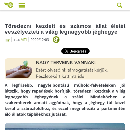
Töredezni kezdett és számos állat életét
veszélyezteti a világ legnagyobb jéghegye
írta:
MTI
2020/12/03
Hír
A legfrisebb, nagyfelbontású műhold-felvételeken jól
látszik, hogy repedések borítják, töredezni kezdtek a világ
legnagyobb jéghegyének a szélei. Mindeközben a
szakemberek amiatt aggódnak, hogy a jéghegy túl közel
kerül a szárazföldhöz, és ezzel megnehezíti a partmentén
élő állatok táplálékhoz jutását.