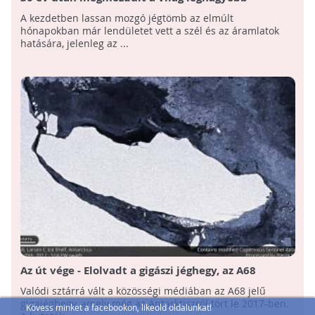
jéghegye
A kezdetben lassan mozgó jégtömb az elmúlt
hónapokban már lendületet vett a szél és az áramlatok
hatására, jelenleg az ...
Az út vége - Elolvadt a gigászi jéghegy, az A68
Valódi sztárrá vált a közösségi médiában az A68 jelű
gigajéghegy, amely még az Antarktiszról tört le 2017-ben.
Kövess minket a facebookon, likeold oldalunkat!