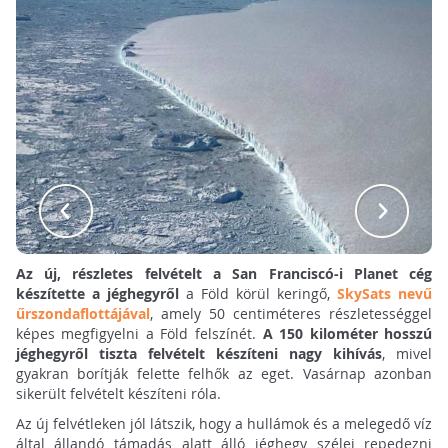
Az új, részletes felvételt a San Franciscó-i Planet cég
készítette a jéghegyről
a Föld körül keringő,
SkySats nevű
űrszondaflottájával
, amely 50 centiméteres részletességgel
képes megfigyelni a Föld felszínét.
A 150 kilométer hosszú
jéghegyről tiszta felvételt készíteni nagy kihívás
, mivel
gyakran borítják felette felhők az eget. Vasárnap azonban
sikerült felvételt készíteni róla.
Az új felvétleken jól látszik, hogy a hullámok és a melegedő víz
által állandó támadás alatt álló jéghegy szélei repedezni