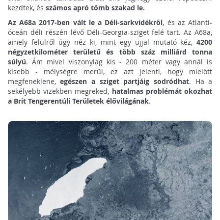
kezdtek,
és
számos apró tömb szakad le.
Az A68a 2017-ben vált le a Déli-sarkvidékről
, és az Atlanti-
óceán déli részén lévő Déli-Georgia-sziget felé tart. Az A68a,
amely felülről úgy néz ki, mint egy ujjal mutató kéz,
4200
négyzetkilométer területű és több száz milliárd tonna
súlyú
. Ám mivel viszonylag kis - 200 méter vagy annál is
kisebb - mélységre merül, ez azt jelenti, hogy mielőtt
megfeneklene,
egészen a sziget partjáig sodródhat
. Ha a
sekélyebb vizekben megreked,
hatalmas problémát okozhat
a Brit Tengerentúli Területek élővilágának
.