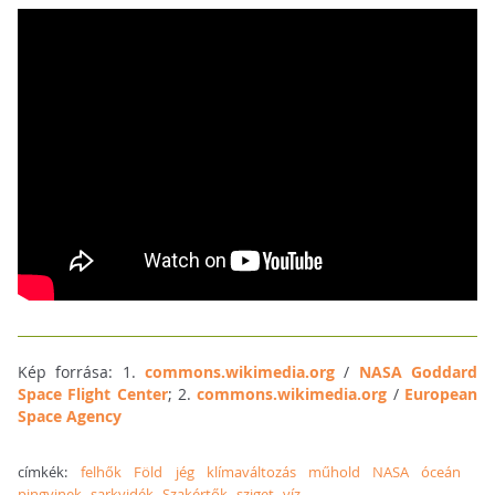
Kép forrása: 1.
commons.wikimedia.org
/
NASA Goddard
Space Flight Center
; 2.
commons.wikimedia.org
/
European
Space Agency
címkék:
felhők
Föld
jég
klímaváltozás
műhold
NASA
óceán
pingvinek
sarkvidék
Szakértők
sziget
víz