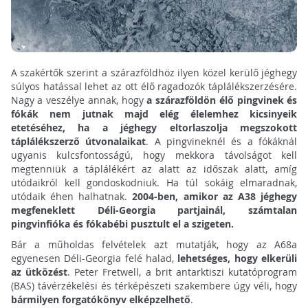
A szakértők szerint a szárazföldhöz ilyen közel kerülő jéghegy
súlyos hatással lehet az ott élő ragadozók táplálékszerzésére.
Nagy a veszélye annak, hogy
a szárazföldön élő pingvinek és
fókák nem jutnak majd elég élelemhez kicsinyeik
etetéséhez, ha a jéghegy eltorlaszolja megszokott
táplálékszerző útvonalaikat
. A pingvineknél és a fókáknál
ugyanis kulcsfontosságú, hogy mekkora távolságot kell
megtenniük a táplálékért az alatt az időszak alatt, amíg
utódaikról kell gondoskodniuk. Ha túl sokáig elmaradnak,
utódaik éhen halhatnak.
2004-ben, amikor az A38 jéghegy
megfeneklett Déli-Georgia partjainál, számtalan
pingvinfióka és fókabébi pusztult el a szigeten.
Bár a műholdas felvételek azt mutatják, hogy az A68a
egyenesen Déli-Georgia felé halad,
lehetséges, hogy elkerüli
az ütközést
. Peter Fretwell, a brit antarktiszi kutatóprogram
(BAS) távérzékelési és térképészeti szakembere úgy véli, hogy
bármilyen forgatókönyv elképzelhető
.