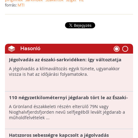
forrás:
MTI
Hasonló
Jégolvadás az északi-sarkvidéken: így változtatja
meg a globális éghajlatot
A jégolvadás a klímaváltozás egyik tünete, ugyanakkor
vissza is hat az időjárási folyamatokra.
110 négyzetkilométernyi jégdarab tört le az Északi-
sark legnagyobb selfjegéből!
A Grönland északkeleti részén elterülő 79N vagy
Nioghalvfjerdsfjorden nevű selfjegéből levált jégdarab a
műholdfelvételek ...
Hatszoros sebességre kapcsolt a jégolvadás