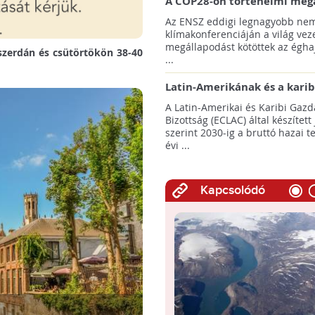
A COP28-on történelmi meg
született! - Összefoglaló az 
Az ENSZ eddigi legnagyobb nem
klímacsúcsáról
klímakonferenciáján a világ veze
megállapodást kötöttek az éghaj
szerdán és csütörtökön 38-40
...
Latin-Amerikának és a karib
térségnek növelniük kell ki
A Latin-Amerikai és Karibi Gazd
az éghajlatvédelmi célok el
Bizottság (ECLAC) által készített
szerint 2030-ig a bruttó hazai 
évi ...
Kapcsolódó