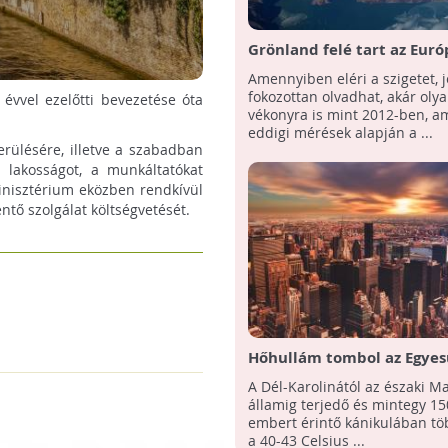
Grönland felé tart az Eur
végigvonuló, hőmérsékleti
Amennyiben eléri a szigetet, 
rekordokat megdöntő hőh
fokozottan olvadhat, akár oly
évvel ezelőtti bevezetése óta
vékonyra is mint 2012-ben, a
eddigi mérések alapján a ...
erülésére, illetve a szabadban
i lakosságot, a munkáltatókat
minisztérium eközben rendkívül
ntő szolgálat költségvetését.
Hőhullám tombol az Egyes
Államok keleti partvidéké
A Dél-Karolinától az északi M
államig terjedő és mintegy 150
embert érintő kánikulában tö
a 40-43 Celsius ...