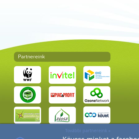
Partnereink
További partnereink »