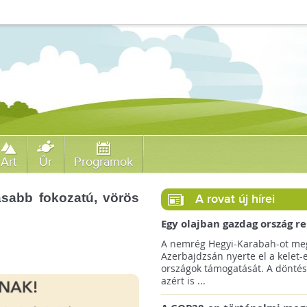
Art
Űr
Programok
asabb fokozatú, vörös
A rovat új hírei
Egy olajban gazdag ország r
jövőre a COP29 klímacsúcso
A nemrég Hegyi-Karabah-ot meg
Azerbajdzsán nyerte el a kelet-
országok támogatását. A döntés
azért is ...