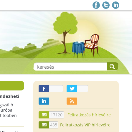
endezheti
t
szálló
európai
17120
Feliratkozás hírlevélre
t többen
435
Feliratkozás VIP hírlevélre