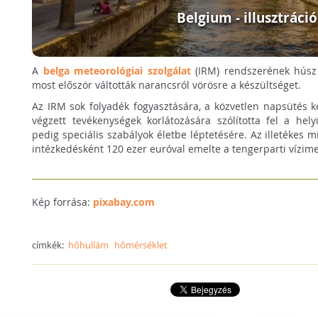
Belgium - illusztráció
A
belga meteorológiai szolgálat
(IRM) rendszerének húsz 
most először váltották narancsról vörösre a készültséget.
Az IRM sok folyadék fogyasztására, a közvetlen napsütés k
végzett tevékenységek korlátozására szólította fel a hely
pedig speciális szabályok életbe léptetésére. Az illetékes 
intézkedésként 120 ezer euróval emelte a tengerparti vízime
Kép forrása:
pixabay.com
címkék:
hőhullám
hőmérséklet