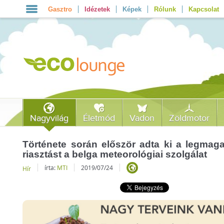
Gasztro
Idézetek
Képek
Rólunk
Kapcsolat
Nagyvilág
Életmód
Vadon
Zöldmotor
Története során először adta ki a legmag
riasztást a belga meteorológiai szolgálat
írta:
MTI
2019/07/24
Hír