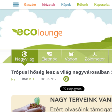
Gasztro
Idézetek
Képek
Rólunk
Kapcsolat
Nagyvilág
Életmód
Vadon
Zöldmotor
Trópusi hőség lesz a világ nagyvárosaiban
írta:
MTI
2019/07/12
Hír