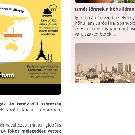
Ismét jönnek a hőhullámok
riasztás több európai ors
Igen korán érkezett az első ny
hőhullám Európába, Spanyol
és Franciaországban már hős
van. Szakemberek ...
rható
Súlyos hatásai lesznek a
égek és rendkívüli szárazság
klímaváltozásnak Izraelbe
ek között Kuala Lumpurban,
A klímaváltozás súlyos hatása
kutatók szerint
figyelmeztetnek izraeli kutatók
szerint a közel-keleti országb
ímaváltozás miatti globális
évszázad végére ...
1,4 fokos melegedést vettek