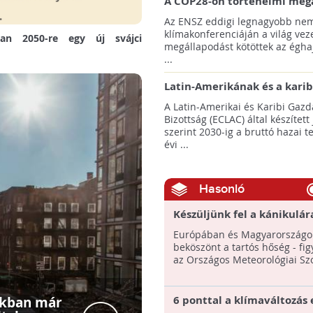
A COP28-on történelmi meg
született! - Összefoglaló az 
Az ENSZ eddigi legnagyobb nem
klímacsúcsáról
klímakonferenciáján a világ veze
ban 2050-re egy új svájci
megállapodást kötöttek az éghaj
...
Latin-Amerikának és a karib
térségnek növelniük kell ki
A Latin-Amerikai és Karibi Gazd
az éghajlatvédelmi célok el
Bizottság (ECLAC) által készített
szerint 2030-ig a bruttó hazai 
évi ...
Hasonló
Készüljünk fel a kánikulára
Tartós hőség lesz Európáb
Európában és Magyarországo
beköszönt a tartós hőség - fi
az Országos Meteorológiai Szo
6 ponttal a klímaváltozás e
okban már
A világ n