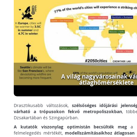
A világ nagyvárosainak vá
átlaghőmérséklete
Drasztikusabb változások,
szélsőséges időjárási jelens
várható a trópusokon fekvő metropoliszokban
, több
Dzsakartában és Szingapúrban.
A kutatók viszonylag optimistán becsülték meg
a kl
felmelegedés mértékét,
modellszámításaikhoz átlagosan 