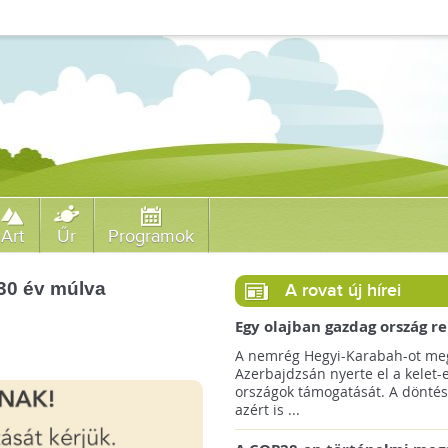
Art
Űr
Programok
 30 év múlva
A rovat új hírei
Egy olajban gazdag ország r
jövőre a COP29 klímacsúcso
A nemrég Hegyi-Karabah-ot meg
Azerbajdzsán nyerte el a kelet-
országok támogatását. A döntés
azért is ...