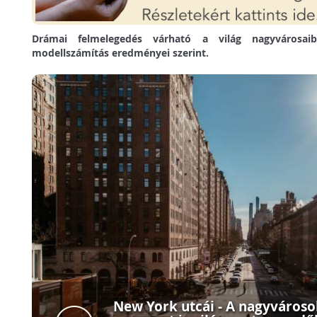
Drámai felmelegedés várható a világ nagyvárosai
modellszámítás eredményei szerint.
New York utcái - A nagyváros