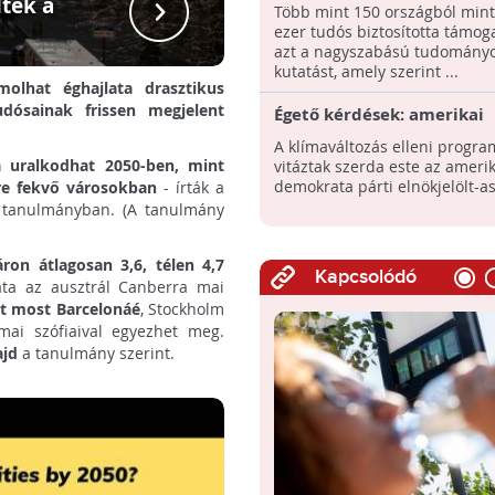
ezer tudós hív azonnali cs
ltek a
Több mint 150 országból mint
át
ezer tudós biztosította támog
azt a nagyszabású tudomány
kutatást, amely szerint ...
olhat éghajlata drasztikus
dósainak frissen megjelent
Égető kérdések: amerikai
elnökjelölt-aspiránsok vitá
A klímaváltozás elleni program
klímaváltozásról
a uralkodhat 2050-ben, mint
vitáztak szerda este az amerik
demokrata párti elnökjelölt-a
lre fekvő városokban
- írták a
 tanulmányban. (A tanulmány
ron átlagosan 3,6, télen 4,7
Kapcsolódó
lata az ausztrál Canberra mai
nt most Barcelonáé
, Stockholm
mai szófiaival egyezhet meg.
ajd
a tanulmány szerint.