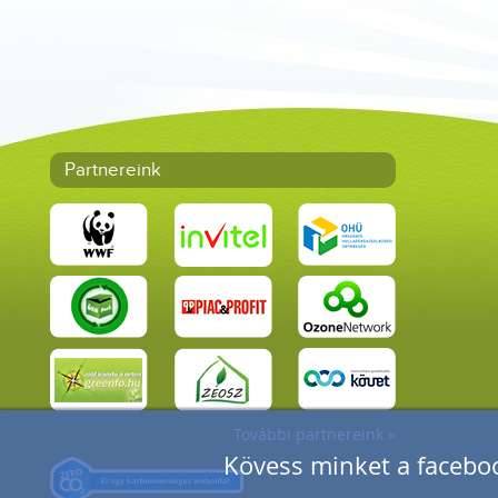
Partnereink
További partnereink »
Kövess minket a faceboo