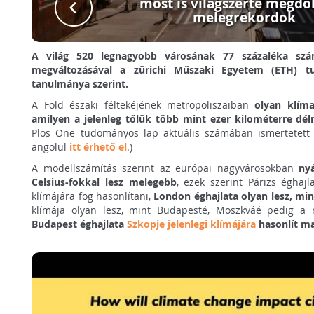
most is világszerte megdő
melegrekordok
A világ 520 legnagyobb városának 77 százaléka szám
megváltozásával a zürichi Műszaki Egyetem (ETH) tu
tanulmánya szerint.
A Föld északi féltekéjének metropoliszaiban
olyan klím
amilyen a jelenleg tőlük több mint ezer kilométerre dé
Plos One tudományos lap aktuális számában ismertetett
angolul
itt érhető el
.)
A modellszámítás szerint az európai nagyvárosokban
nyá
Celsius-fokkal lesz melegebb
, ezek szerint Párizs éghaj
klímájára fog hasonlítani,
London éghajlata olyan lesz, mi
klímája olyan lesz, mint Budapesté, Moszkváé pedig a 
Budapest éghajlata
Szkopje jelenlegi klímájára
hasonlít m