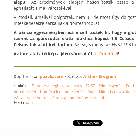
alapul
. Az eredmények alapján hasonlították össze a 
éghajlatát a mai városokéval.
A modell, amellyel dolgoztak, nem új, de most úgy dolgozt
intézkedésekre sarkallják a döntéshozókat.
A párizsi egyezményben azt a célt tűzték ki, hogy a glo
szerint az iparosodás előtti időkhöz képest 1,5 Celsius
Celsius-fok alatt kell tartani.
Az egyezményt az ENSZ 193 tagá
Az interaktív térkép a jövő városairól
itt érhető el
!
Kép forrása:
pexels.com
/ Szerző:
Arthur Brognoli
címkék:
Budapest
éghajlatváltozás
ENSZ
felmelegedés
Föld
hőmérséklet
hőmérséklet növekedés
jövő
klíma-katasztrófa
k
Párizs
Stockholm
szárazság
tanulmány
városok
forrás:
MTI