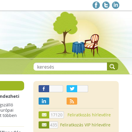
endezheti
t
szálló
európai
17120
Feliratkozás hírlevélre
t többen
435
Feliratkozás VIP hírlevélre