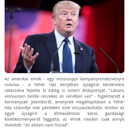
Az amerikai elnök - egy mississippi kampányrendezvényre
indulva - a Fehér Ház kertjében újságírói kérdésekre
válaszolva fejtette ki eddig is ismert álláspontját. "
Láttam,
elolvastam belőle részeket, és rendben van
" - fogalmazott a
kormányzati jelentésről, amelynek megállapításait a Fehér
Ház szóvivője már pénteken este visszautasította. Amikor az
egyik újságíró a klímaváltozás káros gazdasági
következményeiről faggatta, az elnök röviden csak annyit
mondott: "
én ebben nem hiszek
".