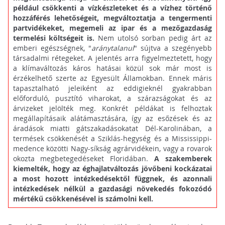
például csökkenti a vízkészleteket és a vízhez történő
hozzáférés lehetőségeit, megváltoztatja a tengermenti
partvidékeket, megemeli az ipar és a mezőgazdaság
termelési költségeit is.
Nem utolsó sorban pedig árt az
emberi egészségnek, "
aránytalanul
" sújtva a szegényebb
társadalmi rétegeket. A jelentés arra figyelmeztetett, hogy
a klímaváltozás káros hatásai közül sok már most is
érzékelhető szerte az Egyesült Államokban. Ennek máris
tapasztalható jeleiként az eddigieknél gyakrabban
előforduló, pusztító viharokat, a szárazságokat és az
árvizeket jelölték meg. Konkrét példákat is felhoztak
megállapításaik alátámasztására, így az esőzések és az
áradások miatti gátszakadásokatat Dél-Karolinában, a
termések csökkenését a Sziklás-hegység és a Mississippi-
medence közötti Nagy-síkság agrárvidékein, vagy a rovarok
okozta megbetegedéseket Floridában.
A szakemberek
kiemelték, hogy az éghajlatváltozás jövőbeni kockázatai
a most hozott intézkedésektől függnek, és azonnali
intézkedések nélkül a gazdasági növekedés fokozódó
mértékű csökkenésével is számolni kell.