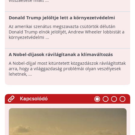
visszaesése miatt ...
Donald Trump jelöltje lett a környezetvédelmi
hivatal vezetője
Az amerikai szenátus megszavazta csütörtök délután
Donald Trump elnök jelöltjét, Andrew Wheeler lobbistát a
környezetvédelmi ...
A Nobel-díjasok rávilágítanak a klímaváltozás
okozta globális gazdasági problémákra
A Nobel-díjjal most kitüntetett közgazdászok rávilágítottak
arra, hogy a világgazdaság problémái olyan veszélyesek
lehetnek, ...
Kapcsolódó