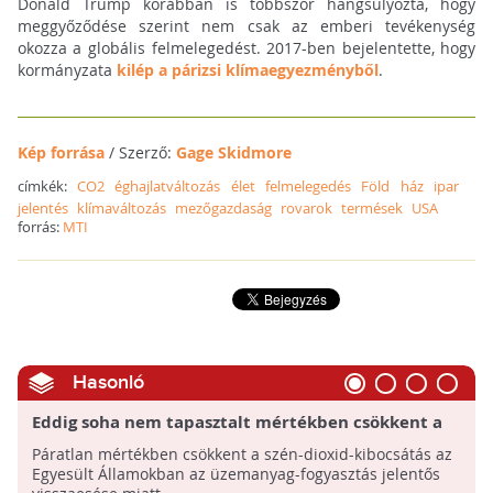
Donald Trump korábban is többször hangsúlyozta, hogy
meggyőződése szerint nem csak az emberi tevékenység
okozza a globális felmelegedést. 2017-ben bejelentette, hogy
kormányzata
kilép a párizsi klímaegyezményből
.
Kép forrása
/ Szerző:
Gage Skidmore
címkék:
CO2
éghajlatváltozás
élet
felmelegedés
Föld
ház
ipar
jelentés
klímaváltozás
mezőgazdaság
rovarok
termések
USA
forrás:
MTI
Hasonló
Eddig soha nem tapasztalt mértékben csökkent a
szén-dioxid-kibocsátás az Egyesült Államokban
Páratlan mértékben csökkent a szén-dioxid-kibocsátás az
Egyesült Államokban az üzemanyag-fogyasztás jelentős