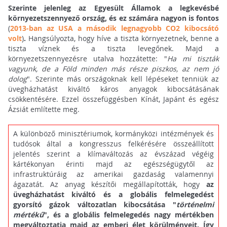
Szerinte jelenleg az Egyesült Államok a legkevésbé
környezetszennyező ország, és ez számára nagyon is fontos
(
2013-ban az USA a második legnagyobb CO2 kibocsátó
volt
)
.
Hangsúlyozta, hogy híve a tiszta környezetnek, benne a
tiszta víznek és a tiszta levegőnek. Majd a
környezetszennyezésre utalva hozzátette: "
Ha mi tiszták
vagyunk, de a Föld minden más része piszkos, az nem jó
dolog
". Szerinte más országoknak kell lépéseket tenniük az
üvegházhatást kiváltó káros anyagok kibocsátásának
csökkentésére. Ezzel összefüggésben Kínát, Japánt és egész
Ázsiát említette meg.
A különböző minisztériumok, kormányközi intézmények és
tudósok által a kongresszus felkérésére összeállított
jelentés szerint a klímaváltozás az évszázad végéig
kártékonyan érinti majd az egészségügytől az
infrastruktúráig az amerikai gazdaság valamennyi
ágazatát. Az anyag készítői megállapították, hogy
az
üvegházhatást kiváltó és a globális felmelegedést
gyorsító gázok változatlan kibocsátása "
történelmi
mértékű
", és a globális felmelegedés nagy mértékben
megváltoztatja majd az emberi élet körülményeit. Így