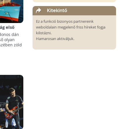
Kitekintő
Ez a funkció bizonyos partnereink
ág első
weboldalain megjelenő friss híreket fogja
kilistázni.
jdonos dán
Hamarosan aktiváljuk.
lső olyan
szében zöld