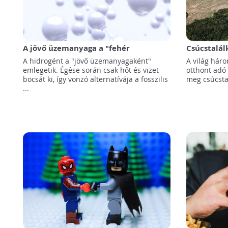
A jövő üzemanyaga a "fehér
Csúcstalál
hidrogén"?
érdekében
A hidrogént a "jövő üzemanyagaként"
A világ hár
született
emlegetik. Égése során csak hőt és vizet
otthont adó 
bocsát ki, így vonzó alternatívája a fosszilis
meg csúcsta
...