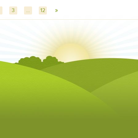
»
3
...
12