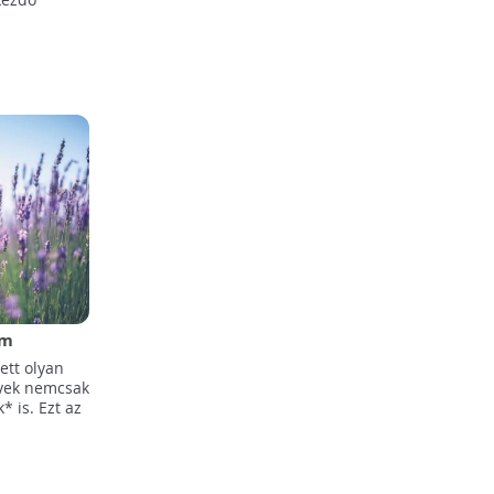
dm
eket
ett olyan
lyek nemcsak
 is. Ezt az