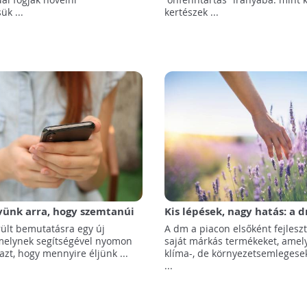
ük ...
kertészek ...
vünk arra, hogy szemtanúi
Kis lépések, nagy hatás: a 
örnyezetünket romboló
környezetsemleges termék
ült bemutatásra egy új
A dm a piacon elsőként fejleszt
 hatásainak
fejlesztett
 melynek segítségével nyomon
saját márkás termékeket, ame
azt, hogy mennyire éljünk ...
klíma-, de környezetsemlegesek*
...