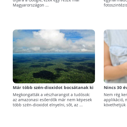
Magyarországon ...
fotoszintézis
Már több szén-dioxidot bocsátanak ki
Nincs 30 é
az amazonasi erdők, mint amennyit
legyünk k
Megkongatták a vészharangot a tudósok:
Nem rég ker
elnyelnek
szokásaink
az amazonasi esőerdők már nem képesek
applikáció,
több szén-dioxidot elnyelni, sőt, az ...
követhetjük 