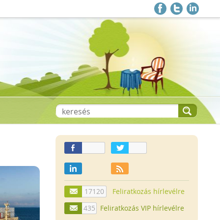
17120
Feliratkozás hírlevélre
435
Feliratkozás VIP hírlevélre