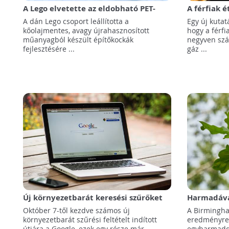
A Lego elvetette az eldobható PET-
A férfiak 
palack alapú építőkockák
kibocsátáss
A dán Lego csoport leállította a
Egy új kutat
koncepcióját
kőolajmentes, avagy újrahasznosított
hogy a férf
műanyagból készült építőkockák
negyven szá
fejlesztésére ...
gáz ...
Új környezetbarát keresési szűrőket
Harmadáva
vezet be a Google!
fotoszinte
Október 7-től kezdve számos új
A Birmingha
a légszenn
környezetbarát szűrési feltételt indított
eredményre j
útjára a Google, ezek egy része már
egyharmadda