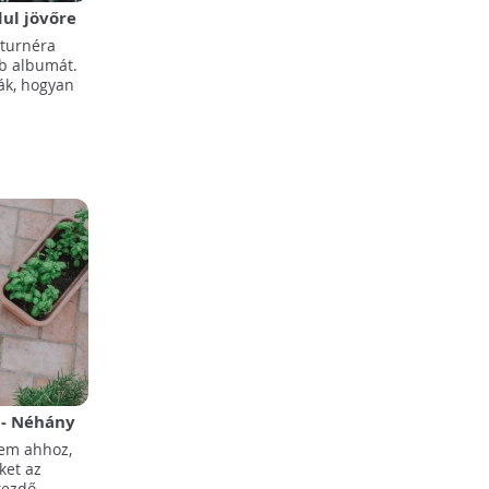
ul jövőre
gturnéra
b albumát.
ák, hogyan
 - Néhány
nyába
lem ahhoz,
ket az
kezdő