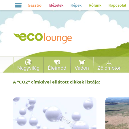
Gasztro
Idézetek
Képek
Rólunk
Kapcsolat
Nagyvilág
Életmód
Vadon
Zöldmotor
A "
CO2
" címkével ellátott cikkek listája: