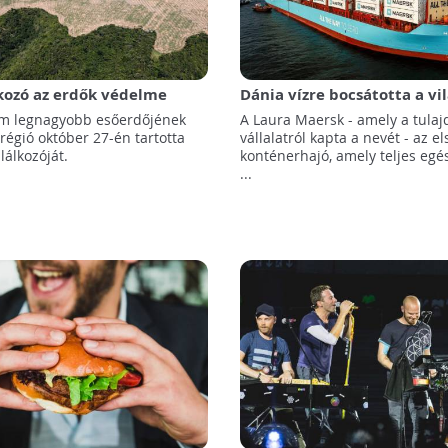
kozó az erdők védelme
Dánia vízre bocsátotta a vil
: valós eredmény nem
"zöld konténerhajóját"
om legnagyobb esőerdőjének
A Laura Maersk - amely a tula
régió október 27-én tartotta
vállalatról kapta a nevét - az e
lálkozóját.
konténerhajó, amely teljes egé
...