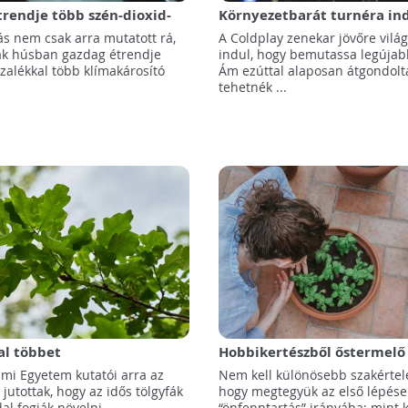
étrendje több szén-dioxid-
Környezetbarát turnéra ind
al jár?
a Coldplay
ás nem csak arra mutatott rá,
A Coldplay zenekar jövőre vilá
iak húsban gazdag étrendje
indul, hogy bemutassa legújab
zalékkal több klímakárosító
Ám ezúttal alaposan átgondolt
tehetnék ...
l többet
Hobbikertészből őstermelő
tizálhatnak az idős tölgyfák
lépés az önfenntartás irá
mi Egyetem kutatói arra az
Nem kell különösebb szakérte
yezés hatására
utottak, hogy az idős tölgyfák
hogy megtegyük az első lépése
l fogják növelni
“önfenntartás” irányába: mint 