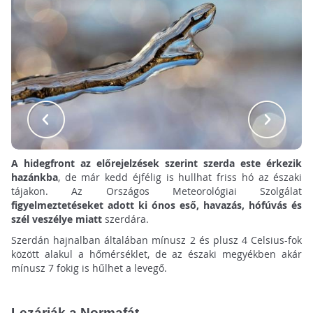
A hidegfront az előrejelzések szerint szerda este érkezik
hazánkba
, de már kedd éjfélig is hullhat friss hó az északi
tájakon. Az Országos Meteorológiai Szolgálat
figyelmeztetéseket adott ki ónos eső, havazás, hófúvás és
szél veszélye miatt
szerdára.
Szerdán hajnalban általában mínusz 2 és plusz 4 Celsius-fok
között alakul a hőmérséklet, de az északi megyékben akár
mínusz 7 fokig is hűlhet a levegő.
Lezárják a Normafát