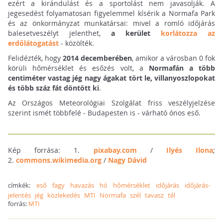
ezért a kirándulást és a sportolást nem javasolják. A
jegesedést folyamatosan figyelemmel kísérik a Normafa Park
és az önkormányzat munkatársai: mivel a romló időjárás
balesetveszélyt jelenthet,
a kerület
korlátozza az
erdőlátogatást
- közölték.
Felidézték, hogy
2014 decemberében
, amikor a városban 0 fok
körüli hőmérséklet és esőzés volt, a
Normafán a több
centiméter vastag jég nagy ágakat tört le, villanyoszlopokat
és több száz fát döntött ki
.
Az Országos Meteorológiai Szolgálat friss veszélyjelzése
szerint ismét többfelé - Budapesten is - várható ónos eső.
Kép forrása: 1.
pixabay.com
/
Ilyés Ilona
;
2.
commons.wikimedia.org
/
Nagy Dávid
címkék:
eső
fagy
havazás
hó
hőmérséklet
időjárás
időjárás-
jelentés
jég
közlekedés
MTI
Normafa
szél
tavasz
tél
forrás:
MTI