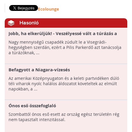
Ecolounge
Hasonló
Jobb, ha elkerüljük! - Veszélyessé vált a túrázás a
Visegrádi szurdokvölgyekben a viharok miatt
Nagy mennyiségű csapadék zúdult le a Visegrádi-
hegységben szerdán, ezért a Pilis Parkerdő azt tanácsolja
a túrázóknak, ...
Befagyott a Niagara-vízesés
Az amerikai Középnyugaton és a keleti partvidéken dúló
téli viharok nyolc halálos áldozatot követeltek az elmúlt
napokban, a ...
Ónos eső összefoglaló
Szombattól ónos eső esett az ország egész területén rég
nem tapasztalt intenzitással.