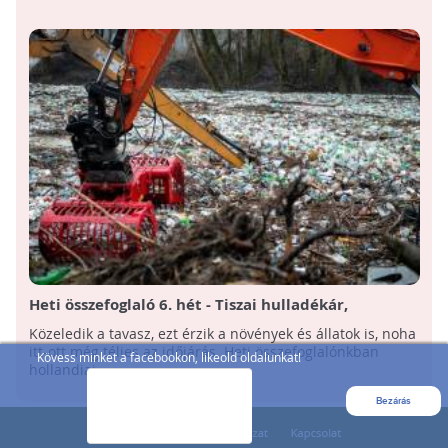
Heti összefoglaló 6. hét - Tiszai hulladékár,
medveles, holland havazás
Közeledik a tavasz, ezt érzik a növények és állatok is, noha
itt-ott még télies az időjárás. Heti összefoglalónkban
Kövess minket a facebookon, likeold oldalunkat!
hollandiai ...
Bezárás