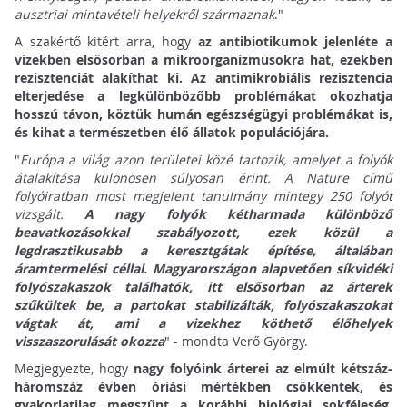
ausztriai mintavételi helyekről származnak
."
A szakértő kitért arra, hogy
az antibiotikumok jelenléte a
vizekben elsősorban a mikroorganizmusokra hat, ezekben
rezisztenciát alakíthat ki. Az antimikrobiális rezisztencia
elterjedése a legkülönbözőbb problémákat okozhatja
hosszú távon, köztük humán egészségügyi problémákat is,
és kihat a természetben élő állatok populációjára.
"
Európa a világ azon területei közé tartozik, amelyet a folyók
átalakítása különösen súlyosan érint. A Nature című
folyóiratban most megjelent tanulmány mintegy 250 folyót
vizsgált.
A nagy folyók kétharmada különböző
beavatkozásokkal szabályozott, ezek közül a
legdrasztikusabb a keresztgátak építése, általában
áramtermelési céllal. Magyarországon alapvetően síkvidéki
folyószakaszok találhatók, itt elsősorban az árterek
szűkültek be, a partokat stabilizálták, folyószakaszokat
vágtak át, ami a vizekhez köthető élőhelyek
visszaszorulását okozza
" - mondta Verő György.
Megjegyezte, hogy
nagy folyóink árterei az elmúlt kétszáz-
háromszáz évben óriási mértékben csökkentek, és
gyakorlatilag megszűnt a korábbi biológiai sokféleség,