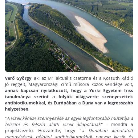
Verő György
, aki az M1 aktuális csatorna és a Kossuth Rádió
Jó reggelt, Magyarország! című műsora közös vendége volt,
annak kapcsán nyilatkozott, hogy a Yorki Egyetem friss
tanulmánya szerint a folyók világszerte szennyezettek
antibiotikumokkal, és Európában a Duna van a legrosszabb
helyzetben.
"
A vizek kémiai szennyezése az egyik legfontosabb mutatója a
felszíni és felszín alatti vizek állapotának"
- mondta a
projektvezető. Hozzátette, hogy "
a Dunában kimutatott
mennyiségek, például antibiotikumokból, nagyon kicsik, és