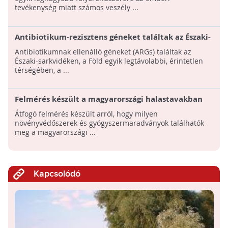
tevékenység miatt számos veszély ...
Antibiotikum-rezisztens géneket találtak az Északi-
sarkvidéken
Antibiotikumnak ellenálló géneket (ARGs) találtak az
Északi-sarkvidéken, a Föld egyik legtávolabbi, érintetlen
térségében, a ...
Felmérés készült a magyarországi halastavakban
található növényvédőszerekről és
Átfogó felmérés készült arról, hogy milyen
gyógyszermaradványokról
növényvédőszerek és gyógyszermaradványok találhatók
meg a magyarországi ...
Kapcsolódó