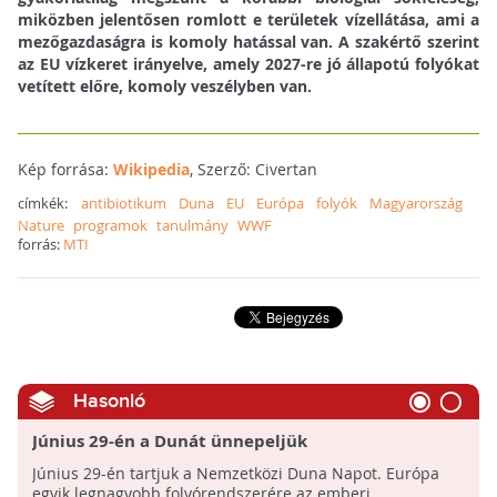
miközben jelentősen romlott e területek vízellátása, ami a
mezőgazdaságra is komoly hatással van. A szakértő szerint
az EU vízkeret irányelve, amely 2027-re jó állapotú folyókat
vetített előre, komoly veszélyben van.
Kép forrása:
Wikipedia
, Szerző: Civertan
címkék:
antibiotikum
Duna
EU
Európa
folyók
Magyarország
Nature
programok
tanulmány
WWF
forrás:
MTI
Hasonló
Június 29-én a Dunát ünnepeljük
Június 29-én tartjuk a Nemzetközi Duna Napot. Európa
egyik legnagyobb folyórendszerére az emberi