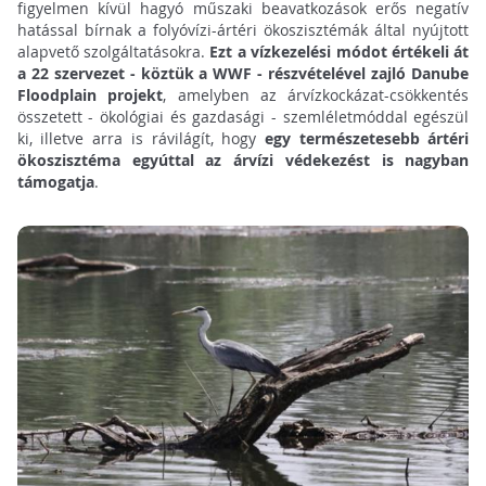
figyelmen kívül hagyó műszaki beavatkozások erős negatív
hatással bírnak a folyóvízi-ártéri ökoszisztémák által nyújtott
alapvető szolgáltatásokra.
Ezt a vízkezelési módot értékeli át
a 22 szervezet - köztük a WWF - részvételével zajló Danube
Floodplain projekt
, amelyben az árvízkockázat-csökkentés
összetett - ökológiai és gazdasági - szemléletmóddal egészül
ki, illetve arra is rávilágít, hogy
egy természetesebb ártéri
ökoszisztéma egyúttal az árvízi védekezést is nagyban
támogatja
.