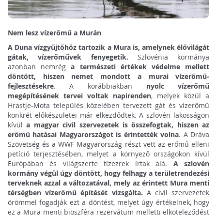
Nem lesz vízerőmű a Murán
A Duna vízgyűjtőhöz tartozik a Mura is, amelynek élővilágát
gátak, vízerőművek fenyegetik.
Szlovénia kormánya
azonban nemrég
a természeti értékek védelme mellett
döntött, hiszen nemet mondott a murai vízerőmű-
fejlesztésekre
. A korábbiakban
nyolc vízerőmű
megépítésének tervei voltak napirenden
, melyek közül a
Hrastje-Mota település közelében tervezett gát és vízerőmű
konkrét előkészületei már elkezdődtek. A szlovén lakosságon
kívül
a magyar civil szervezetek is összefogtak, hiszen az
erőmű hatásai Magyarországot is érintették volna
. A Dráva
Szövetség és a WWF Magyarország részt vett az erőmű elleni
petíció terjesztésében, melyet a környező országokon kívül
Európában és világszerte tízezrek írtak alá.
A szlovén
kormány végül úgy döntött, hogy felhagy a területrendezési
terveknek azzal a változatával, mely az érintett Mura menti
térségben vízerőmű építését vizsgálta.
A civil szervezetek
örömmel fogadják ezt a döntést, melyet úgy értékelnek, hogy
ez a Mura menti bioszféra rezervátum melletti elköteleződést