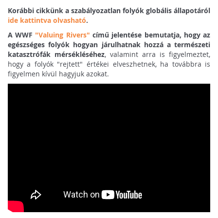
Korábbi cikkünk a szabályozatlan folyók globális állapotáról
ide kattintva olvasható
.
A WWF
"Valuing Rivers"
című jelentése bemutatja, hogy az
egészséges folyók hogyan járulhatnak hozzá a természeti
katasztrófák mérsékléséhez
, valamint arra is figyelmeztet,
hogy a folyók "rejtett" értékei elveszhetnek, ha továbbra is
figyelmen kívül hagyjuk azokat.