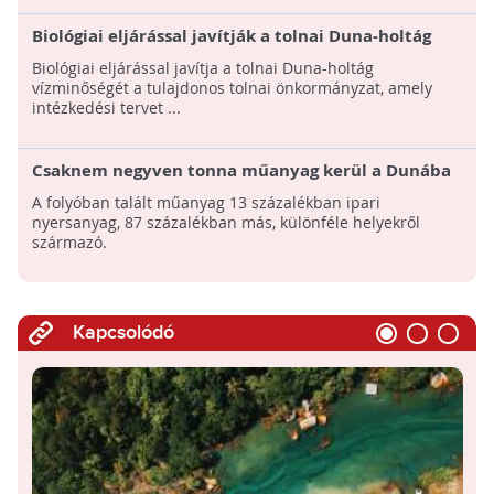
Biológiai eljárással javítják a tolnai Duna-holtág
vízminőségét
Biológiai eljárással javítja a tolnai Duna-holtág
vízminőségét a tulajdonos tolnai önkormányzat, amely
intézkedési tervet ...
Csaknem negyven tonna műanyag kerül a Dunába
az osztrák szakaszon évente
A folyóban talált műanyag 13 százalékban ipari
nyersanyag, 87 százalékban más, különféle helyekről
származó.
Kapcsolódó