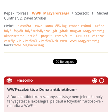
Képek forrása:
WWF Magyarországa
/ Szerzők: 1. Michel
Gunther, 2. David Strobel
címkék:
bioszféra
Dráva
Duna
élővilág
ember
erőmű
Európa
folyó
folyók
folyószabályozás
gát
gátak
magyar
Magyarország
ökoszisztéma
petíció
projekt
rezervátum
UNESCO
változás
veszély
víz
vízerőmű
vízerőművek
WWF
WWF Magyarország
forrás:
WWF Magyarország
Hasonló
WWF-szakértő: a Duna antibiotikum-
szennyezettsége az embert nem fenyegeti
A Duna antibiotikum-szennyezettsége nem jelent komoly
fenyegetést a lakosságra, például a folyóban fürdőzőkre -
mondta a WWF ...