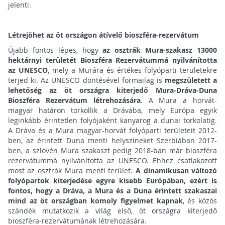
jelenti.
Létrejöhet az öt országon átívelő bioszféra-rezervátum
Újabb fontos lépes, hogy
az osztrák Mura-szakasz 13000
hektárnyi területét Bioszféra Rezervátummá nyilvánította
az UNESCO
, mely a Murára és értékes folyóparti területekre
terjed ki. Az UNESCO döntésével formailag is
megszületett a
lehetőség az öt országra kiterjedő Mura-Dráva-Duna
Bioszféra Rezervátum létrehozására
. A Mura a horvát-
magyar határon torkollik a Drávába, mely Európa egyik
leginkább érintetlen folyójaként kanyarog a dunai torkolatig.
A Dráva és a Mura magyar-horvát folyóparti területeit 2012-
ben, az érintett Duna menti helyszíneket Szerbiában 2017-
ben, a szlovén Mura szakaszt pedig 2018-ban már bioszféra
rezervátummá nyilvánította az UNESCO. Ehhez csatlakozott
most az osztrák Mura menti terület.
A dinamikusan változó
folyópartok kiterjedése egyre kisebb Európában, ezért is
fontos, hogy a Dráva, a Mura és a Duna érintett szakaszai
mind az öt országban komoly figyelmet kapnak
, és közös
szándék mutatkozik a világ első, öt országra kiterjedő
bioszféra-rezervátumának létrehozására.