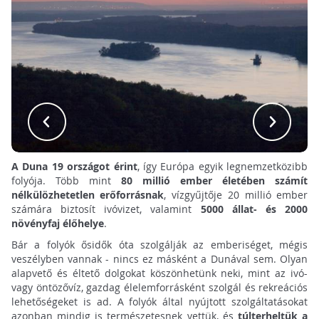
A Duna 19 országot érint
, így Európa egyik legnemzetközibb
folyója. Több mint
80 millió ember életében számít
nélkülözhetetlen erőforrásnak
, vízgyűjtője 20 millió ember
számára biztosít ivóvizet, valamint
5000 állat- és 2000
növényfaj élőhelye
.
Bár a folyók ősidők óta szolgálják az emberiséget, mégis
veszélyben vannak - nincs ez másként a Dunával sem. Olyan
alapvető és éltető dolgokat köszönhetünk neki, mint az ivó-
vagy öntözővíz, gazdag élelemforrásként szolgál és rekreációs
lehetőségeket is ad. A folyók által nyújtott szolgáltatásokat
azonban mindig is természetesnek vettük, és
túlterheltük a