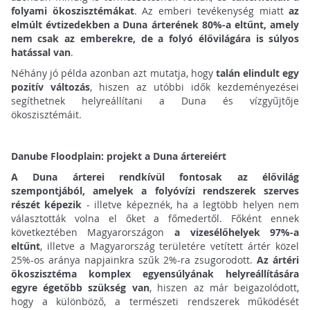
folyami ökoszisztémákat
. Az emberi tevékenység miatt
az
elmúlt évtizedekben a Duna árterének 80%-a eltűnt, amely
nem csak az emberekre, de a folyó élővilágára is súlyos
hatással van
.
Néhány jó példa azonban azt mutatja, hogy
talán elindult egy
pozitív változás
, hiszen az utóbbi idők kezdeményezései
segíthetnek helyreállítani a Duna és vízgyűjtője
ökoszisztémáit.
Danube Floodplain: projekt a Duna ártereiért
A Duna árterei rendkívül fontosak az élővilág
szempontjából, amelyek a folyóvízi rendszerek szerves
részét képezik
- illetve képeznék, ha a legtöbb helyen nem
választották volna el őket a főmedertől. Főként ennek
következtében Magyarországon
a vizesélőhelyek 97%-a
eltűnt
, illetve a Magyarország területére vetített ártér közel
25%-os aránya napjainkra szűk 2%-ra zsugorodott.
Az ártéri
ökoszisztéma komplex egyensúlyának helyreállítására
egyre égetőbb szükség van
, hiszen az már beigazolódott,
hogy a különböző, a természeti rendszerek működését