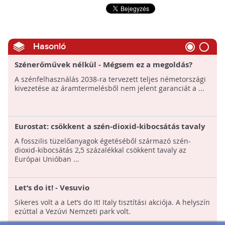
Hasonló
Szénerőművek nélkül - Mégsem ez a megoldás?
A szénfelhasználás 2038-ra tervezett teljes németországi
kivezetése az áramtermelésből nem jelent garanciát a ...
Eurostat: csökkent a szén-dioxid-kibocsátás tavaly
A fosszilis tüzelőanyagok égetéséből származó szén-
dioxid-kibocsátás 2,5 százalékkal csökkent tavaly az
Európai Unióban ...
Let’s do it! - Vesuvio
Sikeres volt a a Let’s do It! Italy tisztítási akciója. A helyszín
ezúttal a Vezúvi Nemzeti park volt.