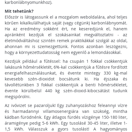
karbonlábnyomunkhoz).
Mit tehetünk?
Először is látogassunk el a mozgalom weboldalára, ahol teljes
körűen kikalkulálhatjuk saját (vagy cégünk) karbonlábnyomát.
Ha az eredmény sokként ért, ne keseredjünk el, hanem
apránként kezdjük el szokásainkat megváltoztatni - az
életmódváltáshoz szintén remek praktikákkal szolgál az oldal,
ahonnan mi is szemezgettünk. Fontos azonban leszögezni,
hogy a környezettudatosság nem egyenlő a lemondásokkal.
Kezdjük például a fűtéssel: ha csupán 1 fokkal csökkentjük
lakásunk hőmérsékletét, 6%-kal csökkentjük a fűtésre fordított
energiafelhasználásunkat, és évente mintegy 330 kg-mal
kevesebb szén-dioxidot bocsátunk ki. Ha éjszaka és
távollétünkben 3 fokkal csökkentjük a benti hőmérsékletet,
évente körülbelül 440 kg szén-dioxid-kibocsátást tudunk
megspórolni.
Az ivóvizet se pazaroljuk! Egy zuhanyozáshoz feleannyi vízre
és harmadannyi villamosenergiára van szükség, mintha
kádban fürödnénk. Egy átlagos fürdés vízigénye 150-180 liter,
áramigénye pedig 5-6 kWh. Egy tusolásé 30-45 liter, illetve 1-
1,5 kWh. Válasszuk a gyors tusolást! A hagyományos