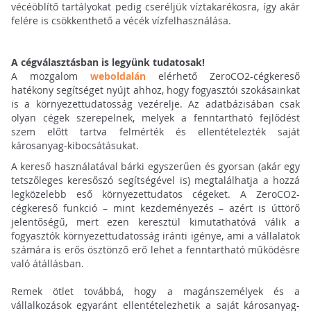
vécéöblítő tartályokat pedig cseréljük víztakarékosra, így akár
felére is csökkenthető a vécék vízfelhasználása.
A cégválasztásban is legyünk tudatosak!
A mozgalom
weboldalán
elérhető ZeroCO2-cégkereső
hatékony segítséget nyújt ahhoz, hogy fogyasztói szokásainkat
is a környezettudatosság vezérelje. Az adatbázisában csak
olyan cégek szerepelnek, melyek a fenntartható fejlődést
szem előtt tartva felmérték és ellentételezték saját
károsanyag-kibocsátásukat.
A kereső használatával bárki egyszerűen és gyorsan (akár egy
tetszőleges keresőszó segítségével is) megtalálhatja a hozzá
legközelebb eső környezettudatos cégeket. A ZeroCO2-
cégkereső funkció – mint kezdeményezés – azért is úttörő
jelentőségű, mert ezen keresztül kimutathatóvá válik a
fogyasztók környezettudatosság iránti igénye, ami a vállalatok
számára is erős ösztönző erő lehet a fenntartható működésre
való átállásban.
Remek ötlet továbbá, hogy a magánszemélyek és a
vállalkozások egyaránt ellentételezhetik a saját károsanyag-