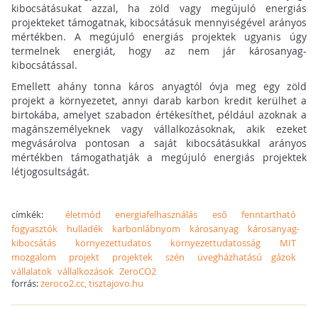
kibocsátásukat azzal, ha zöld vagy megújuló energiás
projekteket támogatnak, kibocsátásuk mennyiségével arányos
mértékben. A megújuló energiás projektek ugyanis úgy
termelnek energiát, hogy az nem jár károsanyag-
kibocsátással.
Emellett ahány tonna káros anyagtól óvja meg egy zöld
projekt a környezetet, annyi darab karbon kredit kerülhet a
birtokába, amelyet szabadon értékesíthet, például azoknak a
magánszemélyeknek vagy vállalkozásoknak, akik ezeket
megvásárolva pontosan a saját kibocsátásukkal arányos
mértékben támogathatják a megújuló energiás projektek
létjogosultságát.
címkék:
életmód
energiafelhasználás
eső
fenntartható
fogyasztók
hulladék
karbonlábnyom
károsanyag
károsanyag-
kibocsátás
környezettudatos
környezettudatosság
MIT
mozgalom
projekt
projektek
szén
üvegházhatású gázok
vállalatok
vállalkozások
ZeroCO2
forrás:
zeroco2.cc, tisztajovo.hu