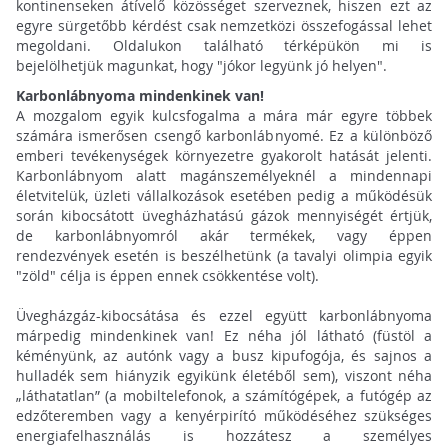
kontinenseken átívelő közösséget szerveznek, hiszen ezt az
egyre sürgetőbb kérdést csak nemzetközi összefogással lehet
megoldani. Oldalukon található térképükön mi is
bejelölhetjük magunkat, hogy "jókor legyünk jó helyen".
Karbonlábnyoma mindenkinek van!
A mozgalom egyik kulcsfogalma a mára már egyre többek
számára ismerősen csengő karbonlábnyomé. Ez a különböző
emberi tevékenységek környezetre gyakorolt hatását jelenti.
Karbonlábnyom alatt magánszemélyeknél a mindennapi
életvitelük, üzleti vállalkozások esetében pedig a működésük
során kibocsátott üvegházhatású gázok mennyiségét értjük,
de karbonlábnyomról akár termékek, vagy éppen
rendezvények esetén is beszélhetünk (a tavalyi olimpia egyik
"zöld" célja is éppen ennek csökkentése volt).
Üvegházgáz-kibocsátása és ezzel együtt karbonlábnyoma
márpedig mindenkinek van! Ez néha jól látható (füstöl a
kéményünk, az autónk vagy a busz kipufogója, és sajnos a
hulladék sem hiányzik egyikünk életéből sem), viszont néha
„láthatatlan” (a mobiltelefonok, a számítógépek, a futógép az
edzőteremben vagy a kenyérpirító működéséhez szükséges
energiafelhasználás is hozzátesz a személyes