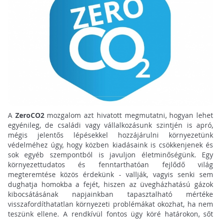
A
ZeroCO2
mozgalom azt hivatott megmutatni, hogyan lehet
egyénileg, de családi vagy vállalkozásunk szintjén is apró,
mégis jelentős lépésekkel hozzájárulni környezetünk
védelméhez úgy, hogy közben kiadásaink is csökkenjenek és
sok egyéb szempontból is javuljon életminőségünk. Egy
környezettudatos és fenntarthatóan fejlődő világ
megteremtése közös érdekünk - vallják, vagyis senki sem
dughatja homokba a fejét, hiszen az üvegházhatású gázok
kibocsátásának napjainkban tapasztalható mértéke
visszafordíthatatlan környezeti problémákat okozhat, ha nem
teszünk ellene. A rendkívül fontos ügy köré határokon, sőt