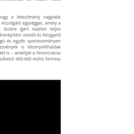
hogy a létesítmény nagyobb
 kiszolgáló egységgel, amely a
 őszére ígért stadion teljes
ionépítést vezető és felügyelő
rúgó és egyéb sporteseményen
ezvények is lebonyolíthatóak
tt is – amellyel a Ferencváros
lbelül 400-600 millió forintos