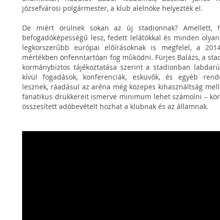
józsefvárosi polgármester, a klub alelnöke helyezték el.
De miért örülnek sokan az új stadionnak? Amellett, 
befogadóképességű lesz, fedett lelátókkal és minden olyan
legkorszerűbb európai előírásoknak is megfelel, a 2014
mértékben önfenntartóan fog működni. Fürjes Balázs, a stad
kormánybiztos tájékoztatása szerint a stadionban labda
kívül fogadások, konferenciák, esküvők, és egyéb rend
lesznek, ráadásul az aréna még közepes kihasználtság melle
fanatikus drukkereit ismerve minimum lehet számolni – körü
összesített adóbevételt hozhat a klubnak és az államnak.