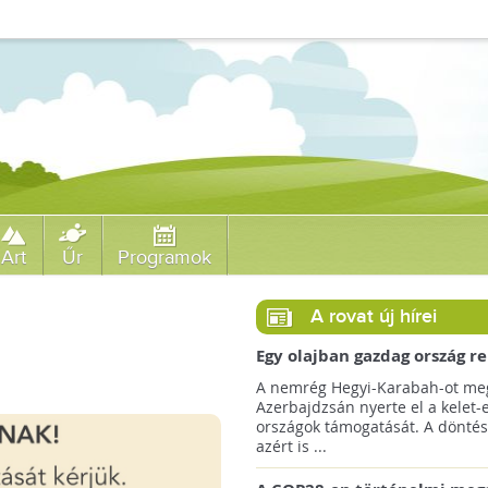
Art
Űr
Programok
A rovat új hírei
Egy olajban gazdag ország r
jövőre a COP29 klímacsúcso
A nemrég Hegyi-Karabah-ot meg
Azerbajdzsán nyerte el a kelet-
országok támogatását. A döntés
azért is ...