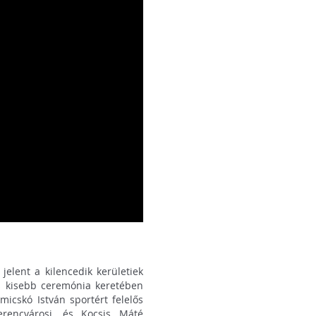
jelent a kilencedik kerületiek
 kisebb ceremónia keretében
micskó István sportért felelős
erencvárosi, és Kocsis Máté