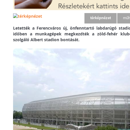
térképnézet
műh
Letették a Ferencváros új, önfenntartó labdarúgó stadi
időben a munkagépek megkezdték a zöld-fehér klubo
szolgáló Albert stadion bontását.