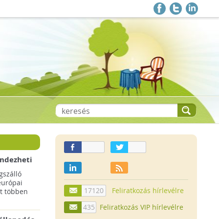
endezheti
t
szálló
európai
17120
Feliratkozás hírlevélre
t többen
435
Feliratkozás VIP hírlevélre