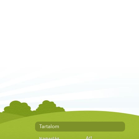
Tartalom
Art
Nagyvilág