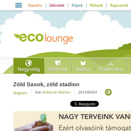
Gasztro
Idézetek
Képek
Rólunk
Kapcsolat
Nagyvilág
Életmód
Vadon
Zöldmotor
Zöld Sasok, zöld stadion
írta:
Boldizsár Márton
2013/04/03
Magazin