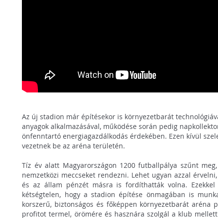
Az új stadion már építésekor is környezetbarát technológiáva
anyagok alkalmazásával, működése során pedig napkollektor
önfenntartó energiagazdálkodás érdekében. Ezen kívül szele
vezetnek be az aréna területén.
Tíz év alatt Magyarországon 1200 futballpálya szűnt meg
nemzetközi meccseket rendezni. Lehet ugyan azzal érvelni,
és az állam pénzét másra is fordíthatták volna. Ezekkel
kétségtelen, hogy a stadion építése önmagában is munka
korszerű, biztonságos és főképpen környezetbarát aréna p
profitot termel, örömére és hasznára szolgál a klub mellett