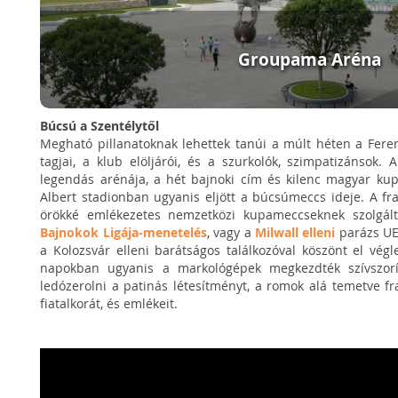
Groupama Aréna
Búcsú a Szentélytől
Megható pillanatoknak lehettek tanúi a múlt héten a Fer
tagjai, a klub elöljárói, és a szurkolók, szimpatizánsok
legendás arénája, a hét bajnoki cím és kilenc magyar ku
Albert stadionban ugyanis eljött a búcsúmeccs ideje. A fr
örökké emlékezetes nemzetközi kupameccseknek szolgált
Bajnokok Ligája-menetelés
, vagy a
Milwall elleni
parázs UE
a Kolozsvár elleni barátságos találkozóval köszönt el vég
napokban ugyanis a markológépek megkezdték szívszorít
ledózerolni a patinás létesítményt, a romok alá temetve fr
fiatalkorát, és emlékeit.