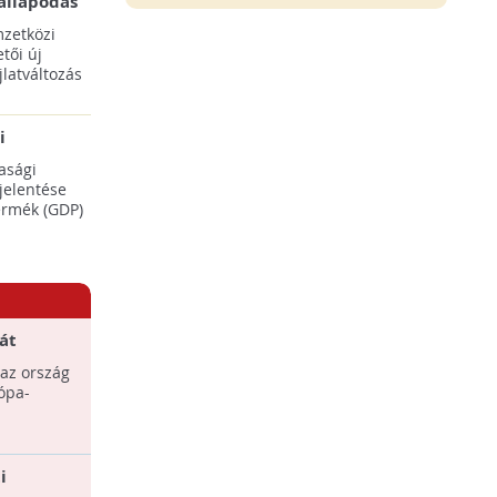
állapodás
ENSZ 28.
zetközi
tői új
latváltozás
i
adásaikat
asági
éréséhez
 jelentése
termék (GDP)
át
ban
 az ország
ópa-
i