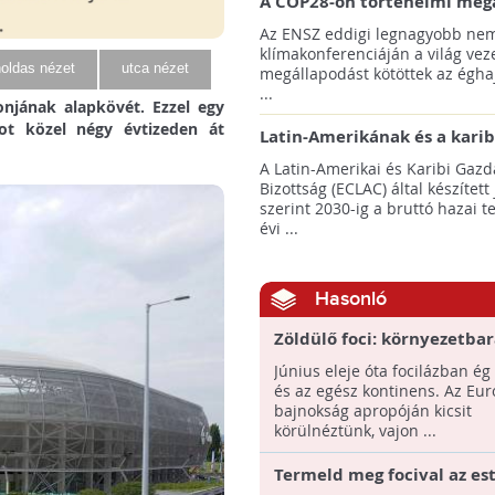
A COP28-on történelmi meg
született! - Összefoglaló az 
Az ENSZ eddigi legnagyobb nem
klímacsúcsáról
klímakonferenciáján a világ veze
oldas nézet
utca nézet
megállapodást kötöttek az éghaj
...
onjának alapkövét. Ezzel egy
t közel négy évtizeden át
Latin-Amerikának és a karib
térségnek növelniük kell ki
A Latin-Amerikai és Karibi Gazd
az éghajlatvédelmi célok el
Bizottság (ECLAC) által készített
szerint 2030-ig a bruttó hazai 
évi ...
Hasonló
Zöldülő foci: környezetbar
fejlesztések a labdarúgás
Június eleje óta focilázban ég
és az egész kontinens. Az Eur
bajnokság apropóján kicsit
körülnéztünk, vajon ...
Termeld meg focival az est