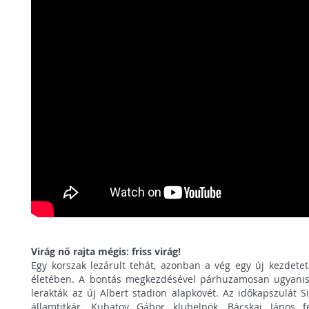
Virág nő rajta mégis: friss virág!
Egy korszak lezárult tehát, azonban a vég egy új kezdetet 
életében. A bontás megkezdésével párhuzamosan ugyanis
lerakták az új Albert stadion alapkövét. Az időkapszulát Si
államtitkár, Kubatov Gábor klubelnök, Bácskai János f