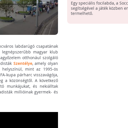
világítást!
Egy speciális focilabda, a Soc
segítségével a játék közben e
termelhető.
encváros labdarúgó csapatának
. A legnépszerűbb magyar klub
pagyőzelem otthonául szolgáló
adisták
Szentélye
, amely olyan
 helyszínül, mint az 1995-ös
FA-kupa párharc visszavágója,
leg a közönségtől. A következő
ó munkájukat, és nekiálltak
adisták millióinak gyermek- és